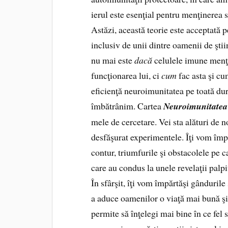
ierul este esenţial pentru menţinerea s
Astăzi, această teorie este accep­tată 
inclusiv de unii dintre oamenii de ştiin
nu mai este
dacă
celulele imune menţi
funcţionarea lui, ci
cum
fac asta şi c
eficienţă neuroimunitatea pe toată dura
îmbătrânim. Cartea
Neuroimunitatea
mele de cercetare. Vei sta alături de 
desfăşurat experimentele. Îţi vom împ
contur, triumfurile şi obstacolele pe 
care au condus la unele reve­laţii palpi
În sfârşit, îţi vom împărtăşi gândurile 
a aduce oamenilor o viaţă mai bună şi
permite să înţelegi mai bine în ce fel