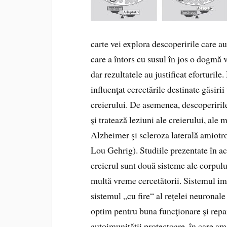
carte vei explora descoperirile care au
care a întors cu susul în jos o dogmă v
dar rezultatele au justificat eforturil
influenţat cercetările destinate găsiri
creierului. De asemenea, descoperirile
şi tratează leziuni ale cre­ierului, ale
Alzheimer şi scleroza laterală amiot
Lou Gehrig). Studiile prezentate în ac
creierul sunt două sisteme ale corpul
multă vreme cercetătorii. Sistemul imu
sistemul „cu fire“ al reţelei neuronale
optim pentru buna funcţionare şi repar
autoimunităţii protectoare, în care am