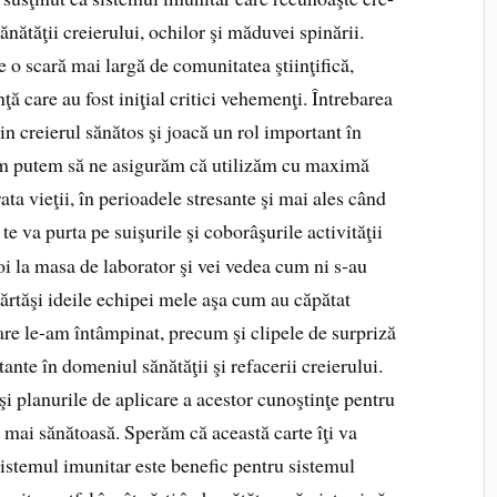
ănătăţii creierului, ochilor şi măduvei spinării.
pe o scară mai largă de comunitatea ştiinţifică,
ţă care au fost iniţial critici ve­hemenţi. Întrebarea
n creierul sănătos şi joacă un rol important în
um putem să ne asigurăm că utilizăm cu maximă
ta vieţii, în perioadele stresante şi mai ales când
te va purta pe suişurile şi coborâşurile ac­tivităţii
noi la masa de laborator şi vei vedea cum ni s‑au
ărtăşi ideile echipei mele aşa cum au căpătat
care le‑am întâmpinat, precum şi clipele de surpriză
tante în domeniul sănătăţii şi refacerii creierului.
şi planurile de apli­care a acestor cunoştinţe pentru
 mai sănătoasă. Sperăm că această carte îţi va
 sistemul imunitar este benefic pentru sistemul