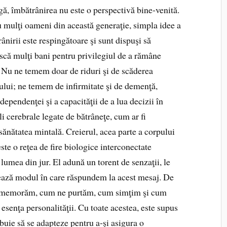
gă, îmbătrânirea nu este o perspectivă bine‑ve­nită.
 mulţi oameni din această generaţie, simpla idee a
ânirii este respingătoare şi sunt dispuşi să
scă mulţi bani pentru privilegiul de a rămâne
. Nu ne temem doar de riduri şi de scăderea
ului; ne temem de infirmitate şi de demenţă,
dependenţei şi a capacităţii de a lua decizii în
i cerebrale legate de bătrâneţe, cum ar fi
ănătatea mintală. Creierul, acea parte a corpului
ste o reţea de fire biologice interconectate
 lumea din jur. El adună un torent de senzaţii, le
tează modul în care răspundem la acest mesaj. De
 memorăm, cum ne purtăm, cum simţim şi cum
senţa personalităţii. Cu toate acestea, este supus
ebuie să se adapteze pentru a‑şi asigura o