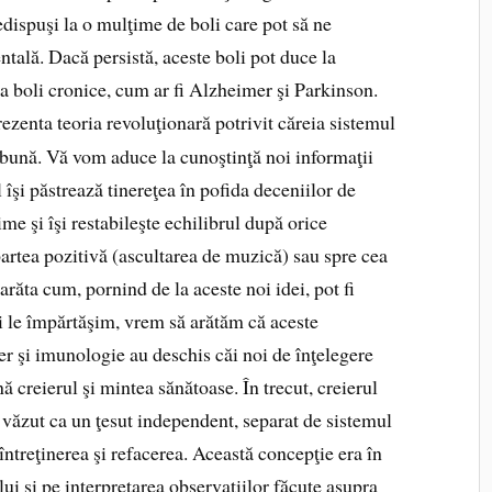
­dispuşi la o mulţime de boli care pot să ne
entală. Dacă persistă, aceste boli pot duce la
la boli cronice, cum ar fi Alzheimer şi Parkinson.
ezenta teoria re­voluţionară potrivit căreia sistemul
e bună. Vă vom aduce la cunoştinţă noi informaţii
şi păs­trează tinereţea în pofida deceniilor de
e şi îşi restabileşte echilibrul după orice
 partea pozitivă (ascultarea de muzică) sau spre cea
arăta cum, pornind de la aceste noi idei, pot fi
 vi le împărtăşim, vrem să arătăm că aceste
ier şi imunologie au deschis căi noi de înţelegere
ă creierul şi mintea sănătoase. În trecut, creierul
văzut ca un ţesut independent, separat de sistemul
 întreţinerea şi refacerea. Această concepţie era în
lui şi pe interpretarea observaţiilor făcute asupra