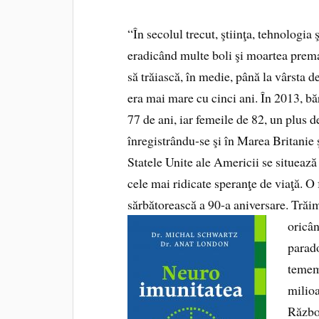
“În secolul trecut, ştiinţa, tehnologi
eradicând multe boli şi moartea prema
să trăiască, în medie, până la vârsta d
era mai mare cu cinci ani. În 2013, b
77 de ani, iar femeile de 82, un plus 
înregistrându‑se şi în Marea Britanie ş
Statele Unite ale Americii se situează
cele mai ridicate speranţe de viaţă. O
sărbătorească a 90‑a aniversare. Trăi
oricân
parado
temem 
milioa
Războ