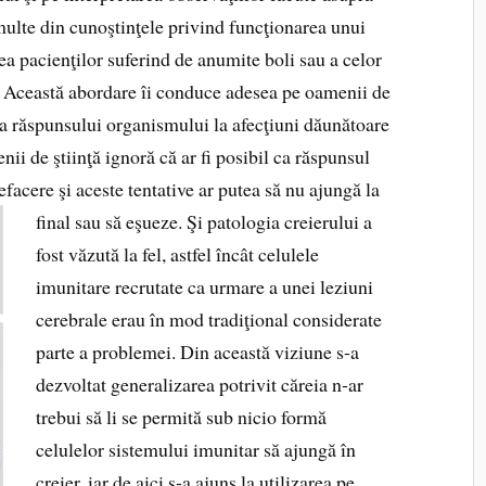
multe din cunoştinţele privind funcţio­narea unui
 pacien­ţilor suferind de anumite boli sau a celor
d. Această abordare îi conduce adesea pe oamenii de
area răspun­sului organismului la afecţiuni dăunătoare
nii de ştiinţă ignoră că ar fi posibil ca răspunsul
efacere şi aceste tentative ar putea să nu ajungă la
final sau să eşueze.
Şi patologia creierului a
fost văzută la fel, astfel încât ce­lulele
imunitare recrutate ca urmare a unei leziuni
cerebrale erau în mod tradiţional considerate
parte a problemei. Din această viziune s‑a
dezvoltat generalizarea potrivit căreia n‑ar
trebui să li se permită sub nicio formă
celulelor sis­temului imunitar să ajungă în
creier, iar de aici s‑a ajuns la utilizarea pe