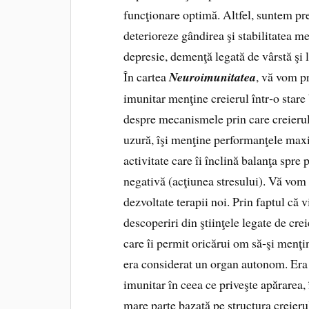
funcţionare optimă. Altfel, suntem pre
deterioreze gân­direa şi stabilitatea m
depresie, demenţă legată de vârstă şi 
În cartea
Neuroimunitatea
, vă vom pr
imunitar menţine creierul într‑o star
despre mecanismele prin care creierul î
uzură, îşi menţine performanţele maxim
activitate care îi înclină balanţa spre
negativă (acţiunea stre­sului). Vă vom 
dezvoltate terapii noi. Prin faptul că
descoperiri din ştiinţele legate de cre
care îi permit oricărui om să‑şi menţin
era considerat un organ autonom. Era 
imu­nitar în ceea ce priveşte apărarea,
mare parte bazată pe structura cre­ieru