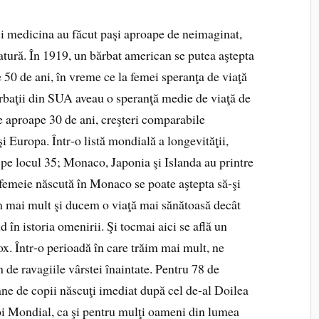
a şi medicina au făcut paşi aproape de neimaginat,
tură. În 1919, un bărbat american se putea aştepta
e 50 de ani, în vreme ce la femei speranţa de viaţă
ărbaţii din SUA aveau o speranţă medie de viaţă de
de aproape 30 de ani, creşteri comparabile
i Europa. Într‑o listă mondială a longevităţii,
 pe locul 35; Monaco, Japonia şi Islanda au printre
 femeie născută în Monaco se poate aştepta să‑şi
m mai mult şi ducem o viaţă mai sănătoasă decât
d în istoria omenirii.
Şi tocmai aici se află un
x. Într‑o perioadă în care trăim mai mult, ne
de ravagiile vârstei înaintate. Pentru 78 de
ne de copii născuţi imediat după cel de‑al Doilea
i Mondial, ca şi pentru mulţi oameni din lumea