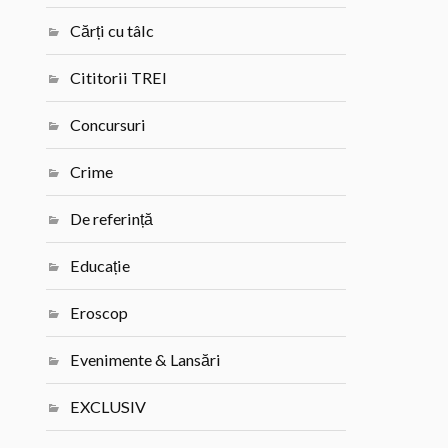
Cărți cu tâlc
Cititorii TREI
Concursuri
Crime
De referință
Educație
Eroscop
Evenimente & Lansări
EXCLUSIV