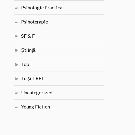
Psihologie Practica
Psihoterapie
SF & F
Știință
Top
Tu și TREI
Uncategorized
Young Fiction