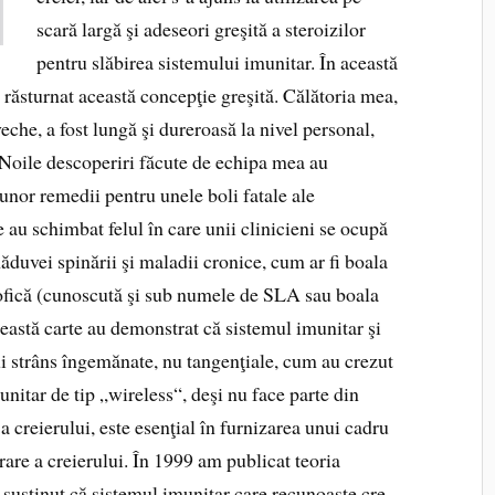
scară largă şi adeseori greşită a steroizilor
pentru slăbirea sistemului imunitar. În această
 răs­turnat această concepţie greşită. Călătoria mea,
eche, a fost lungă şi dureroasă la nivel personal,
e. Noile descoperiri făcute de echipa mea au
i unor remedii pentru unele boli fatale ale
 au schimbat felul în care unii clinicieni se ocupă
 măduvei spinării şi maladii cronice, cum ar fi boala
rofică (cunoscută şi sub numele de SLA sau boala
eastă carte au demonstrat că sis­temul imunitar şi
ui strâns îngemănate, nu tangenţiale, cum au crezut
nitar de tip „wireless“, deşi nu face parte din
 a creierului, este esenţial în furnizarea unui cadru
are a creierului. În 1999 am publicat teoria
 susţinut că sistemul imunitar care recunoaşte cre­