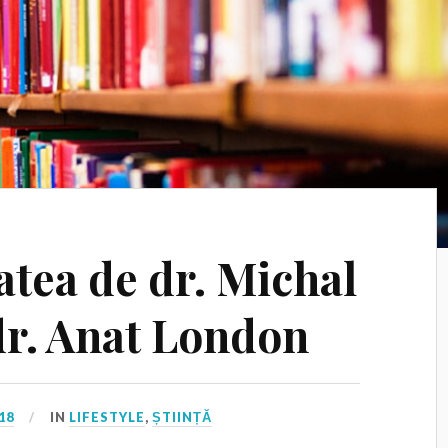
tea de dr. Michal
r. Anat London
18
IN
LIFESTYLE
,
ȘTIINȚĂ