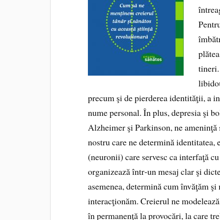
întrea
Pentru
îmbătr
plătea
tineri
libido
precum şi de pierderea identităţii, a in
nume personal. În plus, depresia şi bol
Alzheimer şi Parkinson, ne ameninţă s
nostru care ne determină identitatea, e
(neuronii) care servesc ca interfaţă cu
organizează într‑un mesaj clar şi dic
asemenea, determină cum învăţăm şi
interacţionăm. Creierul ne modelează e
în permanenţă la provocări, la care tr