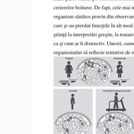
creie­relor bolnave. De fapt, cele mai 
organism sănătos provin din observarea
care şi‑au pierdut funcţiile în alt mo
ştiinţă la interpretări greşite, la trat
ca şi cum ar fi distructiv. Uneori, oame
organismului să reflecte tentative de r