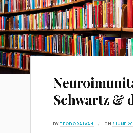
Neuroimunita
Schwartz & d
BY
TEODORA IVAN
ON
5 JUNE 20