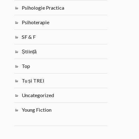
Psihologie Practica
Psihoterapie
SF & F
Știință
Top
Tu și TREI
Uncategorized
Young Fiction