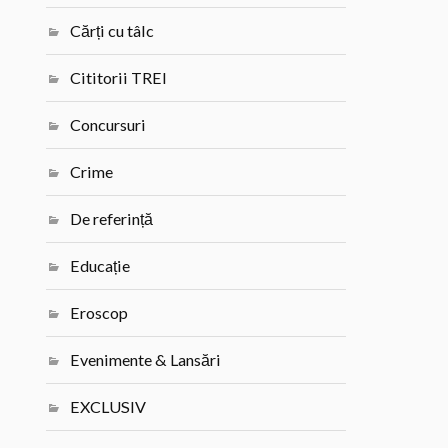
Cărți cu tâlc
Cititorii TREI
Concursuri
Crime
De referință
Educație
Eroscop
Evenimente & Lansări
EXCLUSIV