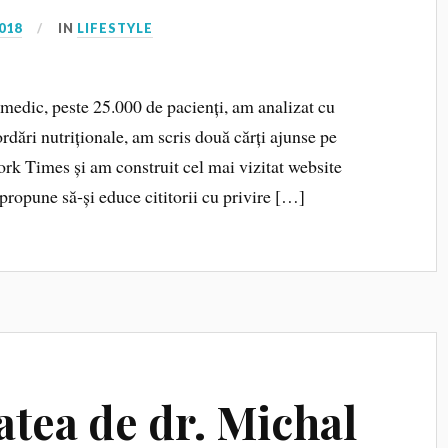
018
IN
LIFESTYLE
a medic, peste 25.000 de pacienți, am analizat cu
dări nutriționale, am scris două cărți ajunse pe
York Times și am construit cel mai vizitat website
 propune să‑și educe cititorii cu privire […]
tea de dr. Michal