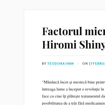
Factorul mic
Hiromi Shin
BY
TEODORA IVAN
ON
17 FEBRU
“Mănâncă încet și mestecă bine pentru
întreaga lume a început o revoluție în
face cu cine îți plătește tratamentul 
posibilitatea de a trăi fără medicament