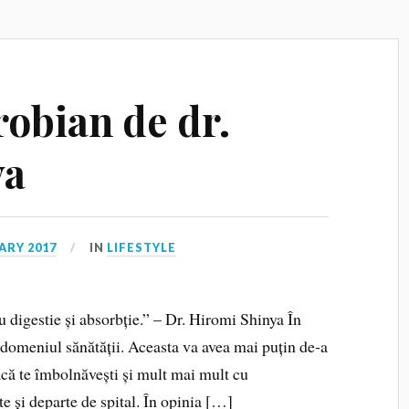
robian de dr.
ya
ARY 2017
IN
LIFESTYLE
 digestie și absorbție.” – Dr. Hiromi Shinya În
 domeniul sănătății. Aceasta va avea mai puțin de‑a
dacă te îmbolnăvești și mult mai mult cu
e și departe de spital. În opinia […]