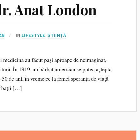
r. Anat London
18
IN
LIFESTYLE
,
ȘTIINȚĂ
a şi medicina au făcut paşi aproape de neimaginat,
tură. În 1919, un bărbat american se putea aştepta
e 50 de ani, în vreme ce la femei speranţa de viaţă
rbaţii […]