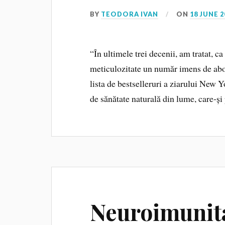
BY
TEODORA IVAN
ON
18 JUNE 2
“În ultimele trei decenii, am tratat, c
meticulozitate un număr imens de abor
lista de bestselleruri a ziarului New 
de sănătate naturală din lume, care‑și
Neuroimunita