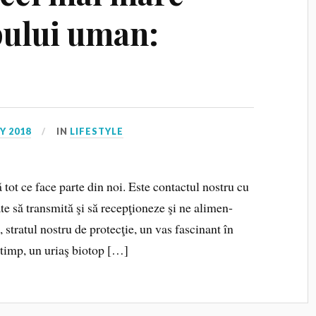
pului uman:
Y 2018
IN
LIFESTYLE
 tot ce face parte din noi. Este contactul nostru cu
e să transmită şi să recepţioneze şi ne alimen­
, stratul nostru de protecţie, un vas fascinant în
i timp, un uriaş biotop […]