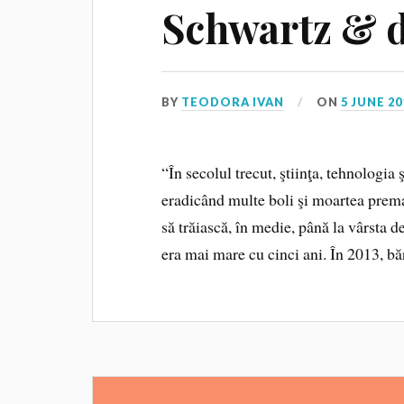
Schwartz & d
BY
TEODORA IVAN
ON
5 JUNE 20
“În secolul trecut, ştiinţa, tehnologi
eradicând multe boli şi moartea prema
să trăiască, în medie, până la vârsta d
era mai mare cu cinci ani. În 2013, bă