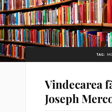
TAG:
ME
Vindecarea fă
Joseph Merc