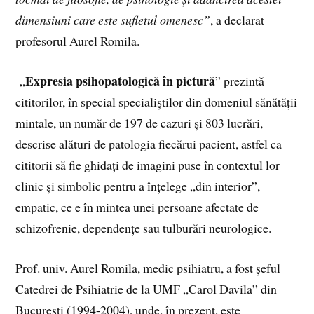
dimensiuni care este sufletul omenesc”
, a declarat
profesorul Aurel Romila.
Expresia psihopatologică în pictură
„
” prezintă
cititorilor, în special specialiștilor din domeniul sănătății
mintale, un număr de 197 de cazuri și 803 lucrări,
descrise alături de patologia fiecărui pacient, astfel ca
cititorii să fie ghidați de imagini puse în contextul lor
clinic și simbolic pentru a înțelege „din interior”,
empatic, ce e în mintea unei persoane afectate de
schizofrenie, dependențe sau tulburări neurologice.
Prof. univ. Aurel Romila, medic psihiatru, a fost șeful
Catedrei de Psihiatrie de la UMF „Carol Davila” din
București (1994-2004), unde, în prezent, este