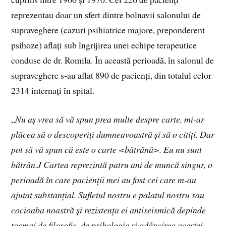
reprezentau doar un sfert dintre bolnavii salonului de
supraveghere (cazuri psihiatrice majore, preponderent
psihoze) aflați sub îngrijirea unei echipe terapeutice
conduse de dr. Romila. În această perioadă, în salonul de
supraveghere s-au aflat 890 de pacienți, din totalul celor
2314 internați în spital.
„
Nu aș vrea să vă spun prea multe despre carte, mi-ar
plăcea să o descoperiți dumneavoastră și să o citiți. Dar
pot să vă spun că este o carte
<
bătrână>. Eu nu sunt
bătrân.
J
Cartea reprezintă patru ani de muncă singur, o
perioadă în care pacienții mei au fost cei care m-au
ajutat substanțial. Sufletul nostru e palatul nostru sau
cocioaba noastră și rezistența ei antiseismică depinde
tocmai de filosofie, de psihologie și adâncirea acestei