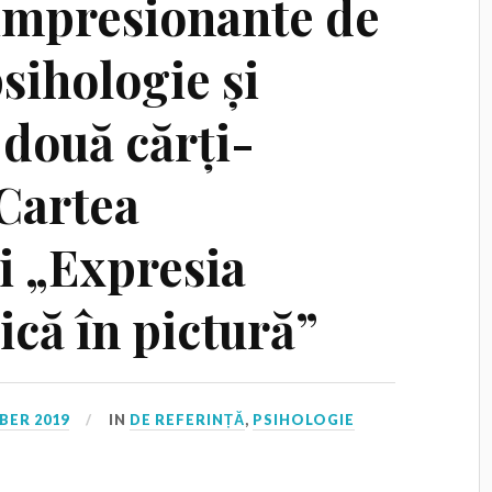
impresionante de
sihologie și
n două cărți-
Cartea
i „Expresia
ică în pictură”
BER 2019
IN
DE REFERINȚĂ
,
PSIHOLOGIE