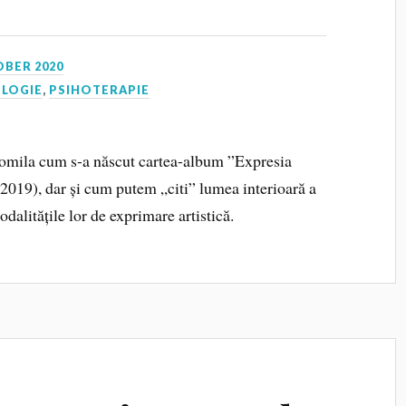
OBER 2020
OLOGIE
,
PSIHOTERAPIE
. Romila cum s-a născut cartea-album ”Expresia
 2019), dar și cum putem „citi” lumea interioară a
odalitățile lor de exprimare artistică.