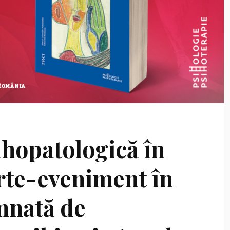
ihopatologică în
arte-eveniment în
mnată de