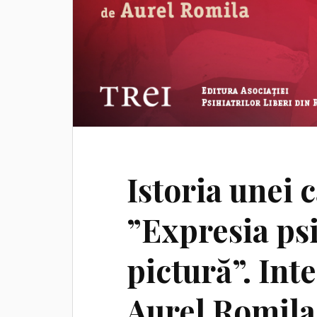
Istoria unei 
”Expresia ps
pictură”. Int
Aurel Romila