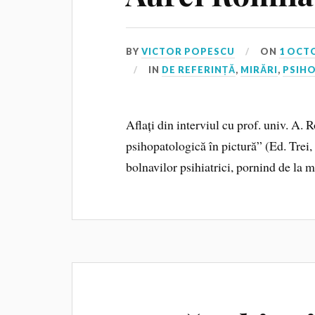
BY
VICTOR POPESCU
ON
1 OCT
IN
DE REFERINȚĂ
,
MIRĂRI
,
PSIH
Aflați din interviul cu prof. univ. A
psihopatologică în pictură” (Ed. Trei,
bolnavilor psihiatrici, pornind de la m