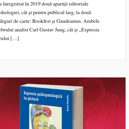
 înregistrat în 2019 două apariții editoriale
hologiei, cât și pentru publicul larg, la două
târguri de carte: Bookfest și Gaudeamus. Ambele
lebrului analist Carl Gustav Jung, cât și „Expresia
orului […]