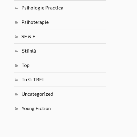
Psihologie Practica
Psihoterapie
SF & F
Știință
Top
Tu și TREI
Uncategorized
Young Fiction