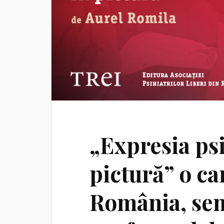
„Expresia ps
pictură” o c
România, se