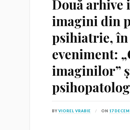
Două arhive 
imagini din p
psihiatrie, î
eveniment: „
imaginilor” ș
psihopatolog
BY
VIOREL VRABIE
ON
17 DECEM