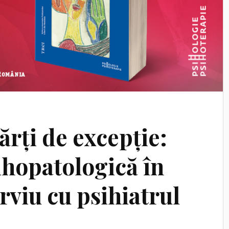
cărți de excepție:
ihopatologică în
erviu cu psihiatrul