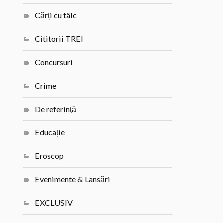
Cărți cu tâlc
Cititorii TREI
Concursuri
Crime
De referință
Educație
Eroscop
Evenimente & Lansări
EXCLUSIV