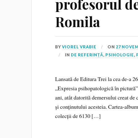
profesorul de
Romila
BY
VIOREL VRABIE
ON
27 NOVEM
IN
DE REFERINȚĂ
,
PSIHOLOGIE
,
Lansată de Editura Trei la cea de-a 2
„Expresia psihopatologică în pictură”
ani, atât datorită demersului creat de
și conținutului acesteia. Cartea-album,
colecții de 6130 […]