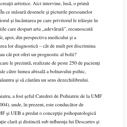
 creații artistice. Aici intervine, însă, o primă
 În ce măsură desenele și picturile persoanelor
orul și încântarea pe care privitorul le trăiește în
iile care despart arta „adevărată”, recunoscută
Și, apoi, din perspectiva medicului și a
rea lor diagnostică – cât de mult pot discrimina
 sau cât pot oferi un prognostic al bolii?
care le prezintă, realizate de peste 250 de pacienți
cale către lumea abisală a bolnavului psihic,
ăuntru și să căutăm un sens dezechilibrului.
hiatru, a fost șeful Catedrei de Psihiatrie de la UMF
04), unde, în prezent, este conducător de
UMF și UEB a predat o concepție psihopatologică
ie clară și distinctă sub influența lui Descartes și