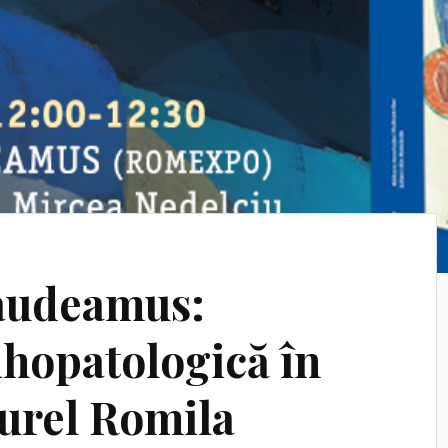
Gaudeamus:
ihopatologică în
Aurel Romila