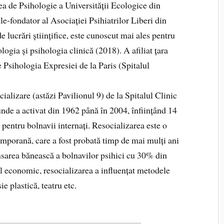
ea de Psihologie a Universității Ecologice din
le-fondator al Asociației Psihiatrilor Liberi din
lucrări științifice, este cunoscut mai ales pentru
logia și psihologia clinică (2018). A afiliat țara
e Psihologia Expresiei de la Paris (Spitalul
cializare (astăzi Pavilionul 9) de la Spitalul Clinic
 unde a activat din 1962 până în 2004, înființând 14
i pentru bolnavii internați. Resocializarea este o
emporană, care a fost probată timp de mai mulți ani
nsarea bănească a bolnavilor psihici cu 30% din
l economic, resocializarea a influențat metodele
e plastică, teatru etc.