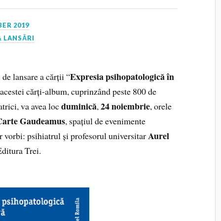
ER 2019
 LANSĂRI
Expresia psihopatologică în
de lansare a cărții “
 acestei cărți-album, cuprinzând peste 800 de
duminică
24 noiembrie
atrici, va avea loc
,
, orele
 Carte Gaudeamus
, spațiul de evenimente
Aurel
 vorbi: psihiatrul și profesorul universitar
Editura Trei.