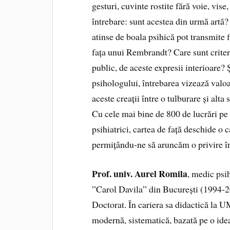
gesturi, cuvinte rostite fără voie, vise,
întrebare: sunt acestea din urmă artă?
atinse de boala psihică pot transmite fi
fața unui Rembrandt? Care sunt criter
public, de aceste expresii interioare? 
psihologului, întrebarea vizează valoa
aceste creații între o tulburare și alta
Cu cele mai bine de 800 de lucrări pe 
psihiatrici, cartea de față deschide o 
permițându-ne să aruncăm o privire în
Prof. univ. Aurel Romila
, medic psi
”Carol Davila” din București (1994-20
Doctorat. În cariera sa didactică la 
modernă, sistematică, bazată pe o ideaț