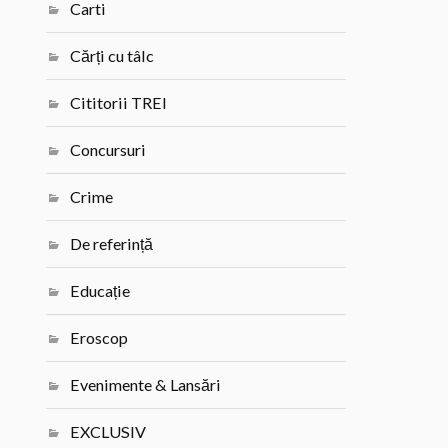
Carti
Cărți cu tâlc
Cititorii TREI
Concursuri
Crime
De referință
Educație
Eroscop
Evenimente & Lansări
EXCLUSIV