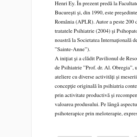
Henri Ey. În prezent predă la Facultat
București și, din 1990, este președinte
România (APLR). Autor a peste 200 de 
tratatele Psihiatrie (2004) și Psihopato
noastră la Societatea Internațională d
”Sainte-Anne”).
A inițiat și a clădit Pavilionul de Reso
de Psihiatrie ”Prof. dr. Al. Obregia”,
ateliere cu diverse activități și meseri
concepție originală în psihiatria cont
prin activitate productivă și recompe
valoarea produsului. Pe lângă aspectu
psihoterapice prin meloterapie, expresi