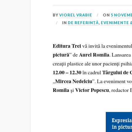
BY
VIOREL VRABIE
ON
5 NOVEMB
IN
DE REFERINȚĂ
,
EVENIMENTE &
Editura Trei
vă invită la evenimentul 
pictură
Aurel Romila
” de
. Lansarea
creații plastice ale unor pacienți psihi
12.00 – 12.30
Târgului de
în cadrul
Mircea Nedelciu
„
”. La eveniment vor
Romila
Victor Popescu
și
, redactor 