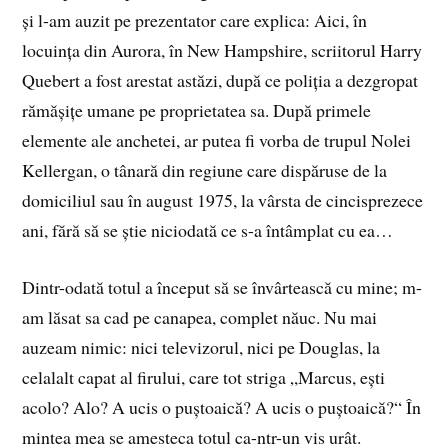
și l-am auzit pe prezentator care explica: Aici, în
locuința din Aurora, în New Hampshire, scriitorul Harry
Quebert a fost arestat astăzi, după ce poliția a dezgropat
rămășițe umane pe proprietatea sa. După primele
elemente ale anchetei, ar putea fi vorba de trupul Nolei
Kellergan, o tânară din regiune care dispăruse de la
domiciliul sau în august 1975, la vârsta de cincisprezece
ani, fără să se știe niciodată ce s-a întâmplat cu ea…
Dintr-odată totul a început să se învârtească cu mine; m-
am lăsat sa cad pe canapea, complet năuc. Nu mai
auzeam nimic: nici televizorul, nici pe Douglas, la
celalalt capat al firului, care tot striga „Marcus, ești
acolo? Alo? A ucis o puștoaică? A ucis o puștoaică?“ În
mintea mea se amesteca totul ca-ntr-un vis urât.