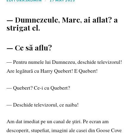
EDITURA3ADMIN
17 MAY 2013
— Dumnezeule, Marc, ai aflat? a
strigat el.
— Ce să aflu?
— Pentru numele lui Dumnezeu, deschide televizorul!
Are legătură cu Harry Quebert! E Quebert!
— Quebert? Ce-i cu Quebert?
— Deschide televizorul, ce naiba!
Am dat imediat pe un canal de știri. Pe ecran am
descoperit, stupefiat, imagini ale casei din Goose Cove