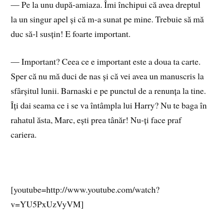
— Pe la unu după-amiaza. Îmi închipui că avea dreptul
la un singur apel și că m-a sunat pe mine. Trebuie să mă
duc să-l susțin! E foarte important.
— Important? Ceea ce e important este a doua ta carte.
Sper că nu mă duci de nas și că vei avea un manuscris la
sfârșitul lunii. Barnaski e pe punctul de a renunța la tine.
Îți dai seama ce i se va întâmpla lui Harry? Nu te baga în
rahatul ăsta, Marc, ești prea tânăr! Nu-ți face praf
cariera.
[youtube=http://www.youtube.com/watch?
v=YU5PxUzVyVM]