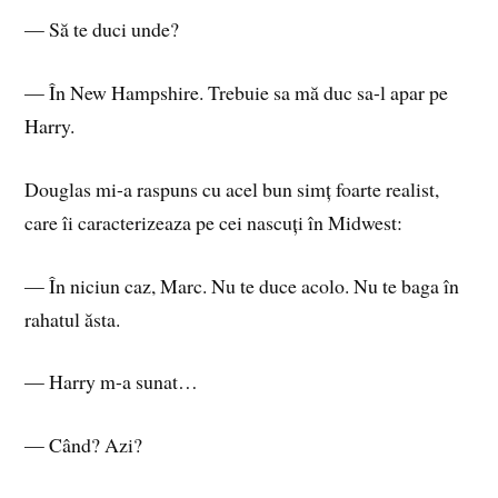
— Să te duci unde?
— În New Hampshire. Trebuie sa mă duc sa-l apar pe
Harry.
Douglas mi-a raspuns cu acel bun simț foarte realist,
care îi caracterizeaza pe cei nascuți în Midwest:
— În niciun caz, Marc. Nu te duce acolo. Nu te baga în
rahatul ăsta.
— Harry m-a sunat…
— Când? Azi?