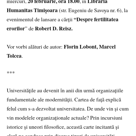
20 februarie, ora 18.00
Librăria
miercuri,
, în
Humanitas Timișoara
(str. Eugeniu de Savoya nr. 6), la
“Despre fertilitatea
evenimentul de lansare a cărții
erorilor
Robert D. Reisz.
” de
Florin Lobont, Marcel
Vor vorbi alături de autor:
Tolcea
.
***
Universitățile au devenit în anii din urmă organizațiile
fundamentale ale modernității. Cartea de față explică
felul cum s-a dezvoltat universitatea. De unde vin și cum
vin modelele organizaționale actuale? Prin incursiuni
istorice și uneori filosofice, această carte incitantă și
clară ne conduce prin diverse tipuri de universități,