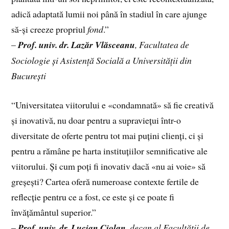
adică adaptată lumii noi până în stadiul în care ajunge
să-și creeze propriul
fond
.”
–
Prof. univ. dr. Lazăr Vlăsceanu
, Facultatea de
Sociologie și Asistență Socială a Universității din
București
“Universitatea viitorului e «condamnată» să fie creativă
și inovativă, nu doar pentru a supraviețui într-o
diversitate de oferte pentru tot mai puțini clienți, ci și
pentru a rămâne pe harta instituțiilor semnificative ale
viitorului. Și cum poți fi inovativ dacă «nu ai voie» să
greșești? Cartea oferă numeroase contexte fertile de
reflecție pentru ce a fost, ce este și ce poate fi
învățământul superior.”
–
Prof. univ. dr. Lucian Ciolan
, decan al Facultății de