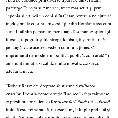
parcurge Europa și America, trece mai scurt și prin
Japonia și aruncă un ochi și în Qatar, pentru a ne ajuta să
înțelegem de ce sunt universitățile din România așa cum
sunt. Întâlnim pe parcurs personaje fascinante: spioni și
filosofi, topografi și filantropi, kabbaliști și militari. Și
pe lângă toate acestea vedem cum funcționează
împrumutul de modele în politica publică, cum arată în
amănunt imitația și cât de multă inovație există cu
adevărat în ea.
“Robert Reisz are dreptate să susțină
fertilitatea
erorilor
. Propria demonstrație îl aduce în fața faimoasei
expresii maioresciene a f
ormelor fără fond
: orice
formă
imitată este reinventată, nu este pur și simplu preluată și
plantată într-un sol neprimitor, ci este recontextualizată,