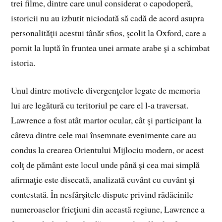
trei filme, dintre care unul considerat o capodoperă,
istoricii nu au izbutit niciodată să cadă de acord asupra
personalităţii acestui tânăr sfios, şcolit la Oxford, care a
pornit la luptă în fruntea unei armate arabe şi a schimbat
istoria.
Unul dintre motivele divergenţelor legate de memoria
lui are legătură cu teritoriul pe care el l‑a traversat.
Lawrence a fost atât martor ocular, cât şi participant la
câteva dintre cele mai însemnate evenimente care au
condus la crearea Orientului Mijlociu modern, or acest
colţ de pământ este locul unde până şi cea mai simplă
afirmaţie este disecată, analizată cuvânt cu cuvânt şi
contestată. În nesfârşitele dispute privind rădăcinile
numeroaselor fricţiuni din această regiune, Lawrence a