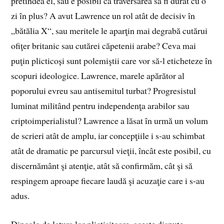
pretindea el, sau e posibil ca traversarea să fi durat cu o
zi în plus? A avut Lawrence un rol atât de decisiv în
„bătălia X“, sau meritele le aparţin mai degrabă cutărui
ofiţer britanic sau cutărei căpetenii arabe? Ceva mai
puţin plicticoși sunt polemiş­tii care vor să‑l eticheteze în
scopuri ideologice. Lawrence, marele apărător al
poporului evreu sau antisemitul turbat? Progresistul
luminat militând pentru independenţa arabilor sau
criptoimperialistul? Lawrence a lăsat în urmă un volum
de scrieri atât de amplu, iar concepţiile i s‑au schimbat
atât de dramatic pe parcursul vieţii, încât este posibil, cu
discernământ şi atenţie, atât să confirmăm, cât şi să
respingem aproape fiecare laudă şi acuzaţie care i s‑au
adus.