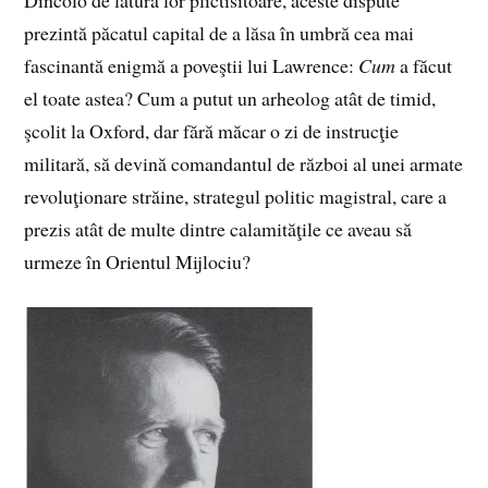
Dincolo de latura lor plictisitoare, aceste dispute
prezintă păcatul capital de a lăsa în umbră cea mai
fascinantă enigmă a poveştii lui Lawrence:
Cum
a făcut
el toate astea? Cum a putut un arheolog atât de timid,
şcolit la Oxford, dar fără măcar o zi de instrucţie
militară, să devină comandantul de război al unei armate
revoluţionare străine, strategul politic magistral, care a
prezis atât de multe dintre calamităţile ce aveau să
urmeze în Orientul Mijlociu?