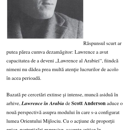
Răspunsul scurt ar
putea părea cumva dezamăgitor: Lawrence a avut
capacitatea de a deveni „Lawrence al Arabiei“, fiindcă
nimeni nu dădea prea multă atenţie lucrurilor de acolo
în acea perioadă.
Bazată pe cercetări extinse și intense, muncă asiduă în
Scott Anderson
arhive,
Lawrence în Arabia
de
aduce o
nouă perspectivă asupra modului în care s-a configurat
lumea Orientului Mijlociu. Cu o acțiune de proporții
epice, portretizări expresive, accente critice în