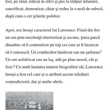
fost, pe rând, ridicat în slăvi şi pus la stâlpul infamiei,
sanctificat, demonizat, chiar şi redus la o notă de subsol,
după cum o cer ţelurile politice.
Apoi, era însuşi caracterul lui Lawrence. Fiind din fire
un om prin exce­lenţă interiorizat şi ascuns, ţinea parcă
dinadins să îi contrarieze pe toţi cei care ar fi încercat
să‑l cunoască. Un conducător înnăscut sau un şarlatan?
Un om neînfricat sau un laş, atât pe plan moral, cât şi
fizic? Cu mult înaintea tuturor biografilor săi, Lawrence
însuşi a fost cel care şi‑a atribuit aceste trăsături
contradictorii, dar şi multe altele.