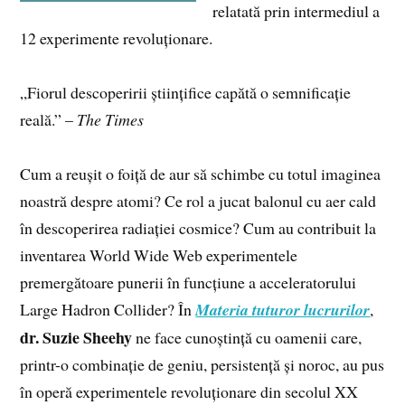
relatată prin intermediul a
12 experimente revoluționare.
„Fiorul descoperirii științifice capătă o semnificație
reală.” –
The Times
Cum a reușit o foiță de aur să schimbe cu totul imaginea
noastră despre atomi? Ce rol a jucat balonul cu aer cald
în descoperirea radiației cosmice? Cum au contribuit la
inventarea World Wide Web experimentele
premergătoare punerii în funcțiune a acceleratorului
Large Hadron Collider? În
Materia tuturor lucrurilor
,
dr. Suzie Sheehy
ne face cunoștință cu oamenii care,
printr-o combinație de geniu, persistență și noroc, au pus
în operă experimentele revoluționare din secolul XX