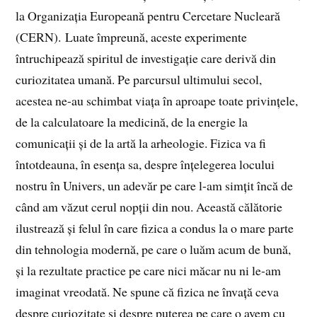
la Organizația Europeană pentru Cercetare Nucleară
(CERN). Luate împreună, aceste experimente
întruchipează spiritul de investigație care derivă din
curiozitatea umană. Pe parcursul ultimului secol,
acestea ne-au schimbat viața în aproape toate privințele,
de la calculatoare la medicină, de la energie la
comunicații și de la artă la arheologie. Fizica va fi
întotdeauna, în esența sa, despre înțelegerea locului
nostru în Univers, un adevăr pe care l-am simțit încă de
când am văzut cerul nopții din nou. Această călătorie
ilustrează și felul în care fizica a condus la o mare parte
din tehnologia modernă, pe care o luăm acum de bună,
și la rezultate practice pe care nici măcar nu ni le-am
imaginat vreodată. Ne spune că fizica ne învață ceva
despre curiozitate și despre puterea pe care o avem cu