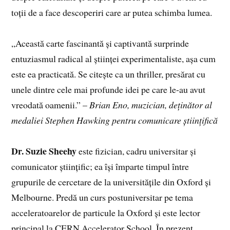
toții de a face descoperiri care ar putea schimba lumea.
„Această carte fascinantă și captivantă surprinde
entuziasmul radical al științei experimentaliste, așa cum
este ea practicată. Se citește ca un thriller, presărat cu
unele dintre cele mai profunde idei pe care le-au avut
vreodată oamenii.” –
Brian Eno, muzician, deținător al
medaliei Stephen Hawking pentru comunicare științifică
Dr. Suzie Sheehy
este fizician, cadru universitar și
comunicator științific; ea își împarte timpul între
grupurile de cercetare de la universitățile din Oxford și
Melbourne. Predă un curs postuniversitar pe tema
acceleratoarelor de particule la Oxford și este lector
principal la CERN Accelerator School. În prezent,