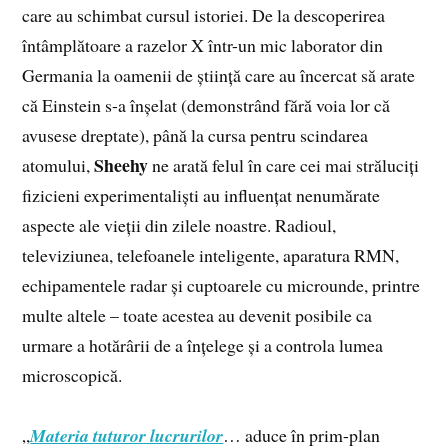
care au schimbat cursul istoriei. De la descoperirea
întâmplătoare a razelor X într-un mic laborator din
Germania la oamenii de știință care au încercat să arate
că Einstein s-a înșelat (demonstrând fără voia lor că
avusese dreptate), până la cursa pentru scindarea
Sheehy
atomului,
ne arată felul în care cei mai străluciți
fizicieni experimentaliști au influențat nenumărate
aspecte ale vieții din zilele noastre. Radioul,
televiziunea, telefoanele inteligente, aparatura RMN,
echipamentele radar și cuptoarele cu microunde, printre
multe altele – toate acestea au devenit posibile ca
urmare a hotărârii de a înțelege și a controla lumea
microscopică.
„
Materia tuturor lucrurilor
… aduce în prim-plan