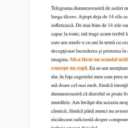
Telegrama dumneavoastră de astăzi m‑a
lunga tăcere. Aştept deja de 14 zile ac
sufletească. De mai bine de 14 zile su
capac la toate, mă trage acum teribil
care am smuls‑o cu ani în urmă cu ce
decepţionat încrederea şi prietenia în
Mi‑a făcut un scandal urât
imagina.
concepe un copil.
Eu m‑am menţinut î
dar, în faţa cugetului meu cam prea sen
mă doare cel mai mult, fiindcă intenţii
dumneavoastră că diavolul se poate fo
murdărie. Am învăţat din aceasta nes
căsnicii, fiindcă până atunci nu avuse
nicidecum suficientă despre compone
trebuie apucat diavolul…