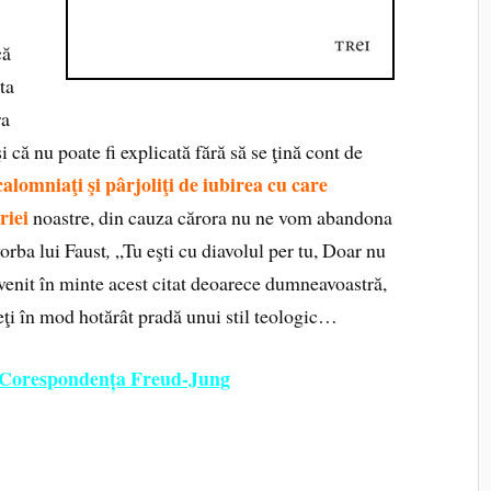
că
ta
ra
şi că nu poate fi explicată fără să se ţină cont de
calomniaţi şi pârjoliţi de iubirea cu care
riei
noastre, din cauza cărora nu ne vom abandona
vorba lui Faust
,
„Tu eşti cu diavolul per tu, Doar nu
venit în minte acest citat deoarece dumneavoastră,
eţi în mod hotărât pradă unui stil teologic…
Corespondența Freud-Jung