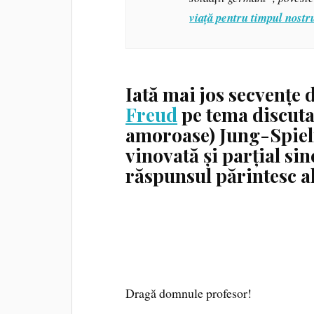
viață pentru timpul nostr
Iată mai jos secvențe 
Freud
pe tema discutab
amoroase) Jung-Spielr
vinovată și parțial sin
răspunsul părintesc al
Dragă domnule profesor!