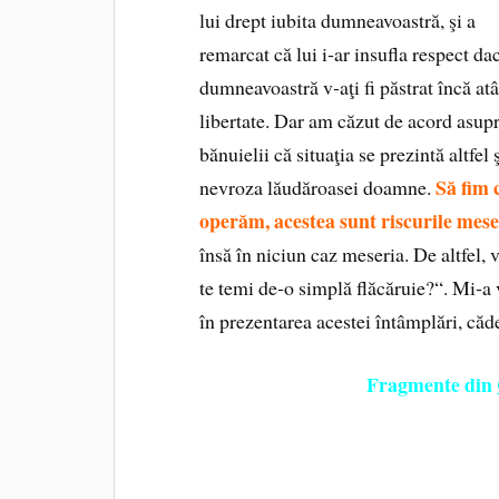
lui drept iubita dumneavoastră, şi a
remarcat că lui i‑ar insufla respect da
dumneavoastră v‑aţi fi păstrat încă atâ
libertate. Dar am căzut de acord asup
bănuielii că situaţia se prezintă altfel 
Să fim 
nevroza lăudăroasei doamne.
operăm, acestea sunt riscurile mese
însă în niciun caz meseria. De altfel, 
te temi de‑o simplă flăcăruie?“. Mi‑a 
în prezentarea acestei întâmplări, căd
Fragmente din