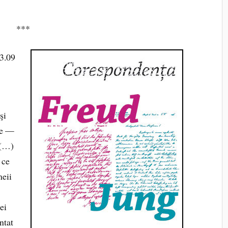
***
.3.09
şi
le —
 (…)
 ce
meii
ei
ntat