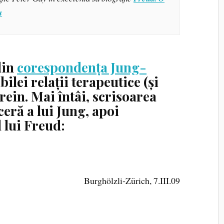
u
din
corespondența Jung-
ilei relații terapeutice (și
ein. Mai întâi, scrisoarea
ceră a lui Jung, apoi
 lui Freud:
Burghölzli‑Zürich, 7.III.09