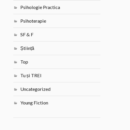
Psihologie Practica
Psihoterapie
SF & F
Știință
Top
Tu și TREI
Uncategorized
Young Fiction