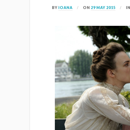
BY
IOANA
ON
29 MAY 2015
I