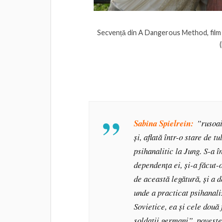
Secvență din A Dangerous Method, film ins
Sabina Spielrein:
”rusoai
și, aflată într-o stare de 
psihanalitic la Jung. S-a î
dependența ei, și-a făcut-
de această legătură, și a d
unde a practicat psihanali
Sovietice, ea și cele două 
soldații germani”, povest