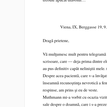
Viena, IX, Berggasse 19, 9
Dragă prietene,
Vă mulţumesc mult pentru telegramă 
scrisoare, care — deja prima dintre e
au pus definitiv capăt neliniştii mele.
Despre acea pacientă, care v‑a învăţat
înseamnă recunoştinţa nevrotică a fe
respinse, am prins şi eu de veste.
Muthmann mi‑a vorbit cu ocazia vizit
sale despre o doamnă, care i s‑a preze