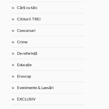
Cărți cu tâlc
Cititorii TREI
Concursuri
Crime
De referință
Educație
Eroscop
Evenimente & Lansări
EXCLUSIV