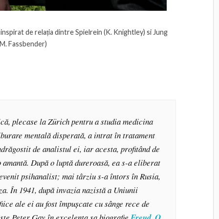
pirat de relația dintre Spielrein (K. Knightley) si Jung
(M. Fassbender)
că, plecase la Zürich pentru a studia medicina
tulburare mentală disperată, a intrat în tratament
ndrăgostit de analistul ei, iar acesta, profitând de
o amantă. După o luptă dureroasă, ea s-a eliberat
evenit psihanalist; mai târziu s-a întors în Rusia,
za. În 1941, după invazia nazistă a Uniunii
fiice ale ei au fost împușcate cu sânge rece de
ește Peter Gay în excelenta sa biografie
Freud. O