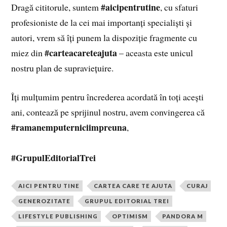
#aicipentrutine
Dragă cititorule, suntem
, cu sfaturi
profesioniste de la cei mai importanți specialiști și
autori, vrem să îți punem la dispoziție fragmente cu
#carteacareteajuta
miez din
– aceasta este unicul
nostru plan de supraviețuire.
Îți mulțumim pentru încrederea acordată în toți acești
ani, contează pe sprijinul nostru, avem convingerea că
#ramanemputerniciimpreuna
,
#GrupulEditorialTrei
AICI PENTRU TINE
CARTEA CARE TE AJUTA
CURAJ
GENEROZITATE
GRUPUL EDITORIAL TREI
LIFESTYLE PUBLISHING
OPTIMISM
PANDORA M