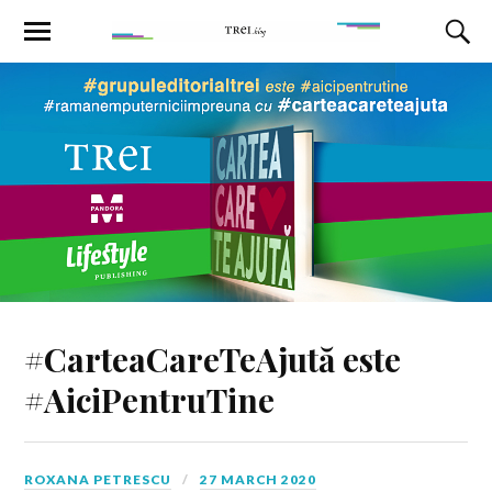
#CarteaCareTeAjută este
#AiciPentruTine
ROXANA PETRESCU
27 MARCH 2020