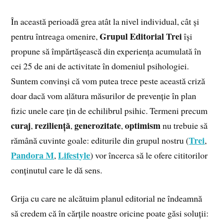
În această perioadă grea atât la nivel individual, cât și
Grupul Editorial Trei
pentru întreaga omenire,
își
propune să împărtășească din experiența acumulată în
cei 25 de ani de activitate în domeniul psihologiei.
Suntem convinși că vom putea trece peste această criză
doar dacă vom alătura măsurilor de prevenție în plan
fizic unele care țin de echilibrul psihic. Termeni precum
curaj
reziliență
generozitate
optimism
,
,
,
nu trebuie să
Trei
rămână cuvinte goale: editurile din grupul nostru (
,
Pandora M
Lifestyle
,
) vor încerca să le ofere cititorilor
conținutul care le dă sens.
Grija cu care ne alcătuim planul editorial ne îndeamnă
să credem că în cărțile noastre oricine poate găsi soluții: