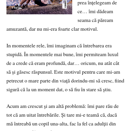
prea înțelegeam de
ce… îmi dădeam
seama că păream
amuzantă, dar nu mi-era foarte clar motivul.
In momentele rele, îmi imaginam că întrebarea era
stupidă. În momentele mai bune, îmi permiteam luxul
de a crede că eram profundă, dar… oricum, nu atât cât
să și găsesc răspunsul. Este motivul pentru care mi-am
petrecut o mare parte din viață dorindu-mi să cresc, fiind
sigură că la un moment dat, o să fiu în stare să știu.
Acum am crescut și am altă problemă: îmi pare rău de
tot că am uitat întrebările. Și tare mi-e teamă că, dacă
mă întreabă un copil una-alta, fac la fel ca adulții din