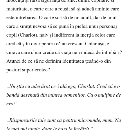
maturitate, o carte care a reușit să-și aducă aminte care
este întrebarea. O carte scrisă de un adult, dar de unul
care a simțit nevoia să se pună în pielea unui personaj
copil (Charlot), naiv și indiferent la inerția celor care
cred că știu doar pentru că au crescut. Chiar așa, e
cineva care chiar crede că viața ne vindecă de întrebări?
Atunci de ce să ne definim identitatea țesând-o din
posturi super-eroice?
„Nu știu cu adevărat ce-i ală ego, Charlot. Cred că e o
bandă desenată din mintea oamenilor. Cu o mulțime de
eroi.”
„Răspunsurile tale sunt ca pentru microunde, mum. Nu
le mai pui nimic, doar le bagi la încălzit.”