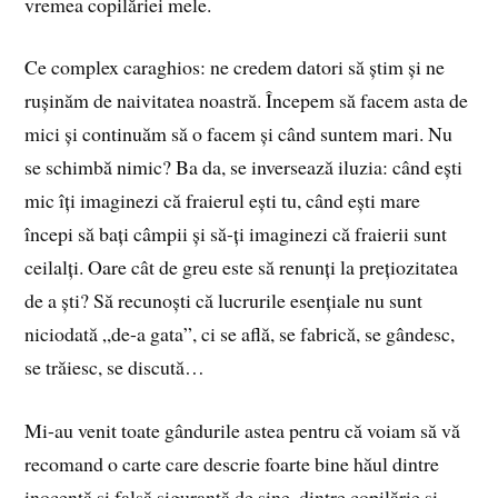
vremea copilăriei mele.
Ce complex caraghios: ne credem datori să știm și ne
rușinăm de naivitatea noastră. Începem să facem asta de
mici și continuăm să o facem și când suntem mari. Nu
se schimbă nimic? Ba da, se inversează iluzia: când ești
mic îți imaginezi că fraierul ești tu, când ești mare
începi să bați câmpii și să-ți imaginezi că fraierii sunt
ceilalți. Oare cât de greu este să renunți la prețiozitatea
de a ști? Să recunoști că lucrurile esențiale nu sunt
niciodată „de-a gata”, ci se află, se fabrică, se gândesc,
se trăiesc, se discută…
Mi-au venit toate gândurile astea pentru că voiam să vă
recomand o carte care descrie foarte bine hăul dintre
inocență și falsă siguranță de sine, dintre copilărie și