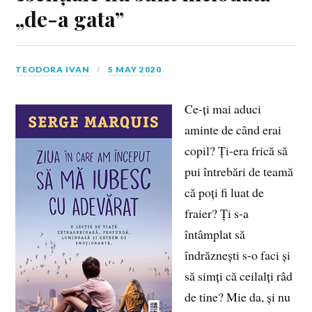
„de-a gata”
TEODORA IVAN
5 MAY 2020
Ce-ți mai aduci
aminte de când erai
copil? Ți-era frică să
pui întrebări de teamă
că poți fi luat de
fraier? Ți s-a
întâmplat să
îndrăznești s-o faci și
să simți că ceilalți râd
de tine? Mie da, și nu