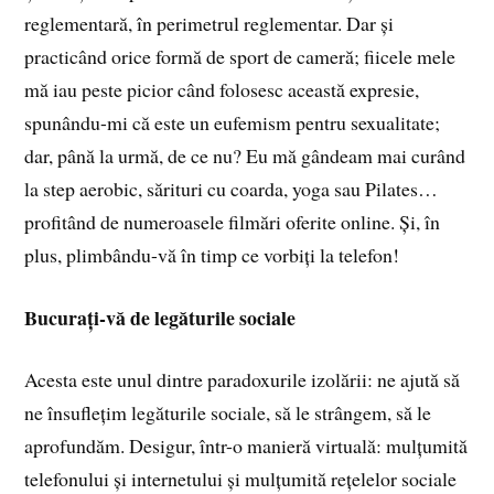
reglementară, în perimetrul reglementar. Dar și
practicând orice formă de sport de cameră; fiicele mele
mă iau peste picior când folosesc această expresie,
spunându-mi că este un eufemism pentru sexualitate;
dar, până la urmă, de ce nu? Eu mă gândeam mai curând
la step aerobic, sărituri cu coarda, yoga sau Pilates…
profitând de numeroasele filmări oferite online. Și, în
plus, plimbându-vă în timp ce vorbiți la telefon!
Bucurați-vă de legăturile sociale
Acesta este unul dintre paradoxurile izolării: ne ajută să
ne însuflețim legăturile sociale, să le strângem, să le
aprofundăm. Desigur, într-o manieră virtuală: mulțumită
telefonului și internetului și mulțumită rețelelor sociale