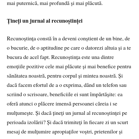
mai puternică, mai profundă și mai plăcută.
Țineți un jurnal al recunoștinței
Recunoștința constă în a deveni conștient de un bine, de
o bucurie, de o aptitudine pe care o datorezi altuia și a te
bucura de acel fapt. Recunoștința este una dintre
emoțiile pozitive cele mai plăcute și mai benefice pentru
sănătatea noastră, pentru corpul și mintea noastră. Și
dacă facem efortul de a o exprima, dând un telefon sau
scriind o scrisoare, beneficiile ei sunt împărtășite: ea
oferă atunci o plăcere imensă persoanei căreia i se
mulțumește. Și dacă țineți un jurnal al recunoștinței pe
perioada izolării? Și dacă trimiteți în fiecare zi un scurt
mesaj de mulțumire apropiaților voștri, prietenilor și