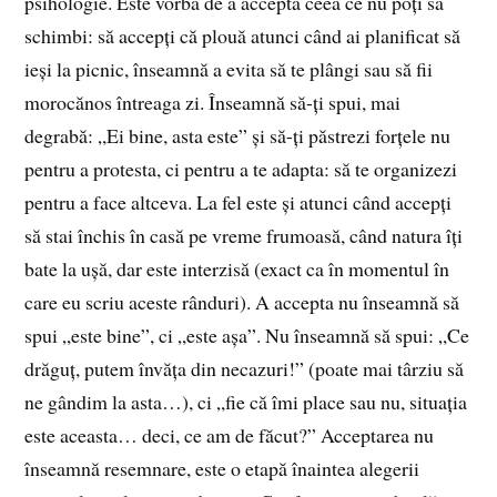
psihologie. Este vorba de a accepta ceea ce nu poți să
schimbi: să accepți că plouă atunci când ai planificat să
ieși la picnic, înseamnă a evita să te plângi sau să fii
morocănos întreaga zi. Înseamnă să-ți spui, mai
degrabă: „Ei bine, asta este” și să-ți păstrezi forțele nu
pentru a protesta, ci pentru a te adapta: să te organizezi
pentru a face altceva. La fel este și atunci când accepți
să stai închis în casă pe vreme frumoasă, când natura îți
bate la ușă, dar este interzisă (exact ca în momentul în
care eu scriu aceste rânduri). A accepta nu înseamnă să
spui „este bine”, ci „este așa”. Nu înseamnă să spui: „Ce
drăguț, putem învăța din necazuri!” (poate mai târziu să
ne gândim la asta…), ci „fie că îmi place sau nu, situația
este aceasta… deci, ce am de făcut?” Acceptarea nu
înseamnă resemnare, este o etapă înaintea alegerii