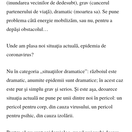
(inundarea vecinilor de dedesubt), grav (cancerul
partenerului de viață), dramatic (moartea sa). Se pune
problema câtă energie mobilizăm, sau nu, pentru a
depăși obstacolul…
Unde am plasa noi situația actuală, epidemia de
coronavirus?
Nu în categoria „situațiilor dramatice”: războiul este
dramatic, anumite epidemii sunt dramatice; în acest caz
este pur și simplu grav și serios. Și este așa, deoarece
situația actuală ne pune pe unii dintre noi în pericol: un
pericol pentru corp, din cauza virusului, un pericol
pentru psihic, din cauza izolării.
Pentru că nu sunt epidemiolog, nu vă voi vorbi despre