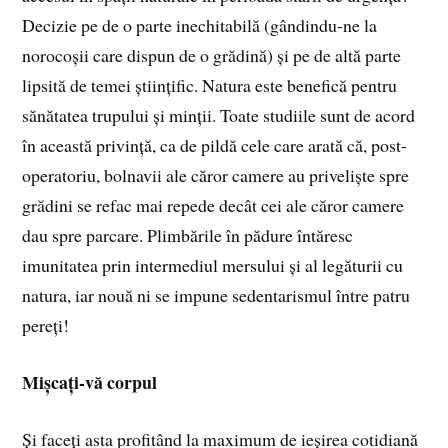
Decizie pe de o parte inechitabilă (gândindu-ne la
norocoșii care dispun de o grădină) și pe de altă parte
lipsită de temei științific. Natura este benefică pentru
sănătatea trupului și minții. Toate studiile sunt de acord
în această privință, ca de pildă cele care arată că, post-
operatoriu, bolnavii ale căror camere au priveliște spre
grădini se refac mai repede decât cei ale căror camere
dau spre parcare. Plimbările în pădure întăresc
imunitatea prin intermediul mersului și al legăturii cu
natura, iar nouă ni se impune sedentarismul între patru
pereți!
Mișcați-vă corpul
Și faceți asta profitând la maximum de ieșirea cotidiană