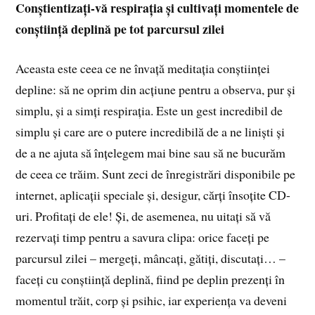
Conștientizați-vă respirația și cultivați momentele de
conștiință deplină pe tot parcursul zilei
Aceasta este ceea ce ne învață meditația conștiinței
depline: să ne oprim din acțiune pentru a observa, pur și
simplu, și a simți respirația. Este un gest incredibil de
simplu și care are o putere incredibilă de a ne liniști și
de a ne ajuta să înțelegem mai bine sau să ne bucurăm
de ceea ce trăim. Sunt zeci de înregistrări disponibile pe
internet, aplicații speciale și, desigur, cărți însoțite CD-
uri. Profitați de ele! Și, de asemenea, nu uitați să vă
rezervați timp pentru a savura clipa: orice faceți pe
parcursul zilei – mergeți, mâncați, gătiți, discutați… –
faceți cu conștiință deplină, fiind pe deplin prezenți în
momentul trăit, corp și psihic, iar experiența va deveni