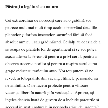
Păstrați o legătură cu natura
Cei extraordinar de norocoși care au o grădină vor
petrece mult mai mult timp acolo, observând detaliile
plantelor și forfota insectelor, savurând fără să facă
absolut nimic… sau grădinărind. Ceilalți au ocazia de a
se ocupa de plantele lor de apartament și se vor putea
așeza adesea la fereastră pentru a privi cerul, pentru a
observa trecerea norilor și pentru a respira aerul curat
grație reducerii traficului auto. Noi toți putem să ne
revedem fotografiile din vacanțe, filmele personale, să
ne amintim, să ne facem proiecte pentru viitoare
vacanțe, liberi în natură și în verdeață… Apropo, ați
înțeles decizia luată de guvern de a închide parcurile și
accesul în spații naturale în perioada stării de urgență?