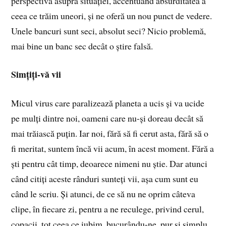
perspectiva asupra situației, accentuând absurditatea a
ceea ce trăim uneori, și ne oferă un nou punct de vedere.
Unele bancuri sunt seci, absolut seci? Nicio problemă,
mai bine un banc sec decât o știre falsă.
Simțiți-vă vii
Micul virus care paralizează planeta a ucis și va ucide
pe mulți dintre noi, oameni care nu-și doreau decât să
mai trăiască puțin. Iar noi, fără să fi cerut asta, fără să o
fi meritat, suntem încă vii acum, în acest moment. Fără a
ști pentru cât timp, deoarece nimeni nu știe. Dar atunci
când citiți aceste rânduri sunteți vii, așa cum sunt eu
când le scriu. Și atunci, de ce să nu ne oprim câteva
clipe, în fiecare zi, pentru a ne reculege, privind cerul,
copacii, tot ceea ce iubim, bucurându-ne, pur și simplu,