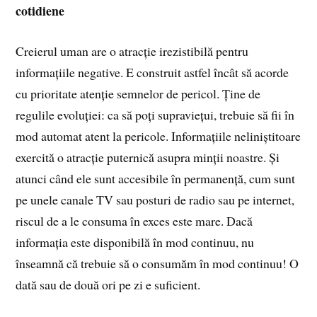
cotidiene
Creierul uman are o atracție irezistibilă pentru
informațiile negative. E construit astfel încât să acorde
cu prioritate atenție semnelor de pericol. Ține de
regulile evoluției: ca să poți supraviețui, trebuie să fii în
mod automat atent la pericole. Informațiile neliniștitoare
exercită o atracție puternică asupra minții noastre. Și
atunci când ele sunt accesibile în permanență, cum sunt
pe unele canale TV sau posturi de radio sau pe internet,
riscul de a le consuma în exces este mare. Dacă
informația este disponibilă în mod continuu, nu
înseamnă că trebuie să o consumăm în mod continuu! O
dată sau de două ori pe zi e suficient.