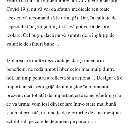
Covid 19 și nu vă voi da sfaturi medicale (cu toate
acestea vă recomand să le urmați!). Dar, în calitate de
„specialist în știința liniștirii”, vă pot vorbi despre
izolare. Cel puțin, dacă nu vă simțiți deja înghițiți de
valurile de sfaturi bune…
Izolarea are multe dezavantaje, dar și un enorm
beneficiu: ne redă timpul liber celor mai mulți dintre
noi, un timp pentru a reflecta și a acționa… Desigur că e
important să avem grijă de noi înșine în momentul
prezent, dar tot atât de important este să ne gândim și la
ce va urma: vom ieși din izolare într-o stare mai bună
sau mai proastă, în funcție de eforturile de a ne menține
echilibrul, pe care le depunem pe parcurs…