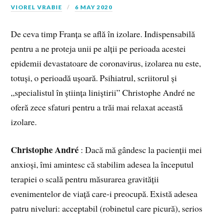
VIOREL VRABIE
6 MAY 2020
De ceva timp Franța se află în izolare. Indispensabilă
pentru a ne proteja unii pe alții pe perioada acestei
epidemii devastatoare de coronavirus, izolarea nu este,
totuși, o perioadă ușoară. Psihiatrul, scriitorul și
„specialistul în știința liniștirii” Christophe André ne
oferă zece sfaturi pentru a trăi mai relaxat această
izolare.
Christophe André
: Dacă mă gândesc la pacienții mei
anxioși, îmi amintesc că stabilim adesea la începutul
terapiei o scală pentru măsurarea gravității
evenimentelor de viață care-i preocupă. Există adesea
patru niveluri: acceptabil (robinetul care picură), serios