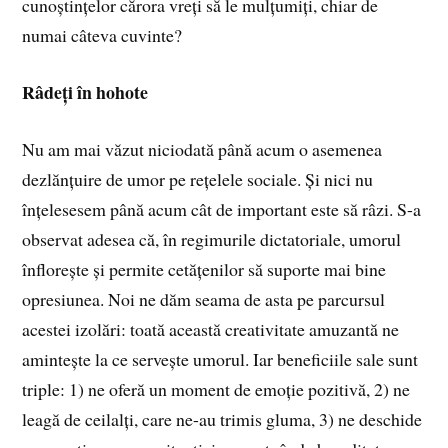
cunoștințelor cărora vreți să le mulțumiți, chiar de
numai câteva cuvinte?
Râdeți în hohote
Nu am mai văzut niciodată până acum o asemenea
dezlănțuire de umor pe rețelele sociale. Și nici nu
înțelesesem până acum cât de important este să râzi. S-a
observat adesea că, în regimurile dictatoriale, umorul
înflorește și permite cetățenilor să suporte mai bine
opresiunea. Noi ne dăm seama de asta pe parcursul
acestei izolări: toată această creativitate amuzantă ne
amintește la ce servește umorul. Iar beneficiile sale sunt
triple: 1) ne oferă un moment de emoție pozitivă, 2) ne
leagă de ceilalți, care ne-au trimis gluma, 3) ne deschide