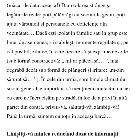
(măcar de data aceasta!) Dar izolarea strânge și
legăturile reale: poți pălăvrăgi cu vecinii la geam, poți
ajuta vârstnicii și persoanele cu deficiențe din
vecinătate… Dacă ești izolat în familie sau în grup este
bine, de asemenea, să stabilești momente regulate și, pe
cât posibil, zilnice, în care fiecare să-și exprime nevoile
(sub formă constructivă: „ mi-ar plăcea să… ”, mai
degrabă decât sub formă de plângeri și iritare: „m-am
săturat să… ”). În cele din urmă, spre binele climatului
social general, e important să menținem contactul cu cei
cu care ne încrucișăm pe stradă, în loc de a privi în altă
parte: din contră, priviți-vă, salutați-vă, zâmbiți-vă!
Până la urmă, suntem cu toții în aceeași barcă…
Liniștiți-vă mintea reducând doza de informații