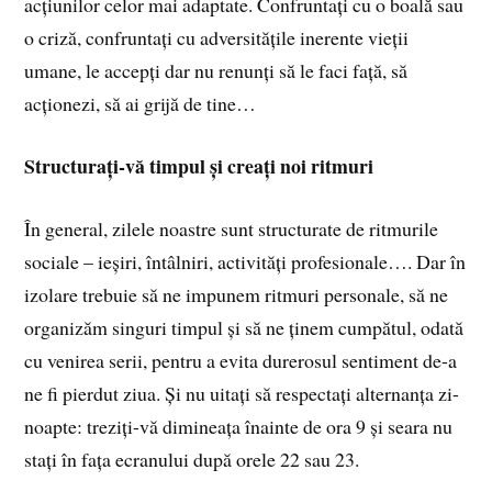
acțiunilor celor mai adaptate. Confruntați cu o boală sau
o criză, confruntați cu adversitățile inerente vieții
umane, le accepți dar nu renunți să le faci față, să
acționezi, să ai grijă de tine…
Structurați-vă timpul și creați noi ritmuri
În general, zilele noastre sunt structurate de ritmurile
sociale – ieșiri, întâlniri, activități profesionale…. Dar în
izolare trebuie să ne impunem ritmuri personale, să ne
organizăm singuri timpul și să ne ținem cumpătul, odată
cu venirea serii, pentru a evita durerosul sentiment de-a
ne fi pierdut ziua. Și nu uitați să respectați alternanța zi-
noapte: treziți-vă dimineața înainte de ora 9 și seara nu
stați în fața ecranului după orele 22 sau 23.