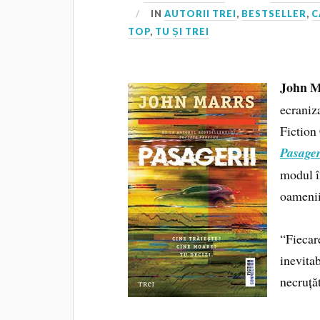
IN
AUTORII TREI
,
BESTSELLER
,
C
TOP
,
TU ȘI TREI
John M
ecraniza
Fiction
Pasager
modul î
oamenii 
“Fiecare
inevitab
necruță