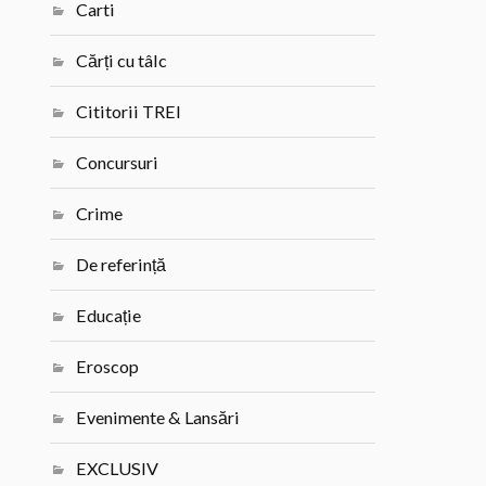
Carti
Cărți cu tâlc
Cititorii TREI
Concursuri
Crime
De referință
Educație
Eroscop
Evenimente & Lansări
EXCLUSIV