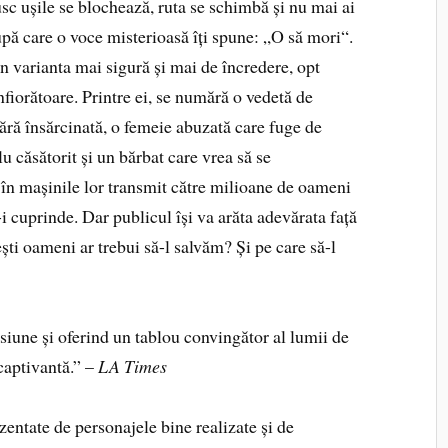
usc ușile se blochează, ruta se schimbă și nu mai ai
pă care o voce misterioasă îți spune: „O să mori“.
 varianta mai sigură și mai de încredere, opt
nfiorătoare. Printre ei, se numără o vedetă de
nără însărcinată, o femeie abuzată care fuge de
lu căsătorit și un bărbat care vrea să se
în mașinile lor transmit către milioane de oameni
i cuprinde. Dar publicul își va arăta adevărata față
ești oameni ar trebui să-l salvăm? Și pe care să-l
ensiune și oferind un tablou convingător al lumii de
 captivantă.” –
LA Times
ezentate de personajele bine realizate și de