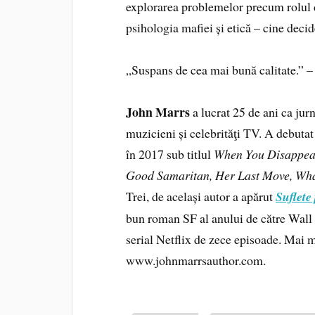
explorarea problemelor precum rolul di
psihologia mafiei și etică – cine decid
„Suspans de cea mai bună calitate.” –
John Marrs
a lucrat 25 de ani ca jurn
muzicieni și celebrităţi TV. A debuta
în 2017 sub titlul
When You Disappea
Good Samaritan, Her Last Move, Wha
Trei, de același autor a apărut
Suflete
bun roman SF al anului de către Wall 
serial Netflix de zece episoade. Mai m
www.johnmarrsauthor.com.