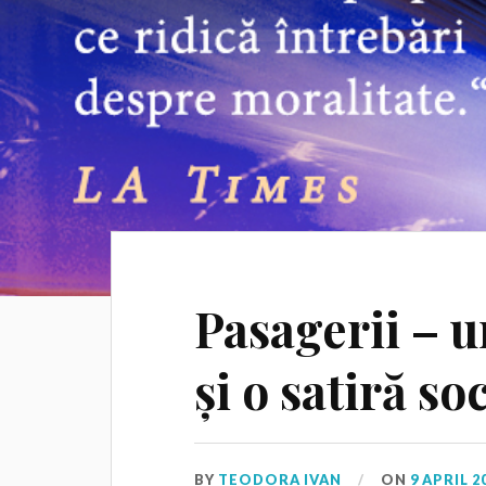
Pasagerii – u
și o satiră s
BY
TEODORA IVAN
ON
9 APRIL 2