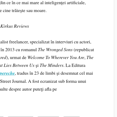
n ce în ce mai mare al inteligenței artificiale,
e cine trăiește sau moare.
Kirkus Reviews
alist freelancer, specializat în interviuri cu actori,
t în 2013 cu romanul
The Wronged Sons
(republicat
red
), urmat de
Welcome To Wherever You Are
,
The
t Lies Between Us
și
The Minders
. La Editura
 pereche
, tradus în 23 de limbi și desemnat cel mai
Street Journal. A fost ecranizat sub forma unui
ulte despre autor puteţi afla pe