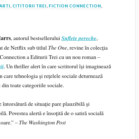
ARTI
,
CITITORII TREI
,
FICTION CONNECTION
,
arrs
, autorul bestsellerului
Suflete pereche
,
t de Netflix sub titlul
The One
, revine în colecția
 Connection a Editurii Trei cu un nou roman –
ii
. Un thriller alert în care scriitorul își imaginează
n care tehnologia și rețelele sociale deturnează
din toate categoriile sociale.
 întorsătură de situație pare plauzibilă și
ilă. Povestea alertă e însoțită de o satiră socială
toare.” –
The Washington Post