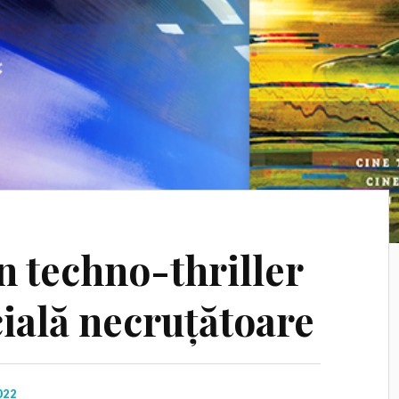
n techno-thriller
ocială necruțătoare
022