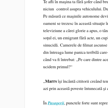
Te afli în mașina ta fără șofer când br
niciun control asupra vehiculului. Du
Pe măsură ce mașinile autonome devin
oameni se trezesc în această situație î
televiziune a cărei glorie a apus, o tâ
soțul ei, un emigrant fără acte, un cup
sinucidă. Camerele de filmat ascunse 
din întreaga lume panica teribilă care-
când va fi întrebat: „Pe care dintre ac
ucidem primul?“
Marrs
„
își încântă cititorii creând t
azi prin această poveste întunecată și
În
Pasagerii
, punctele forte sunt repr