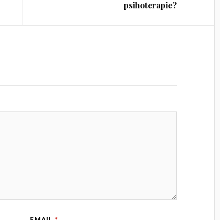
psihoterapie?
EMAIL
*