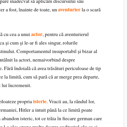
t pare inadecvat să aplicăm discursului său
aventurier
r a fost, înainte de toate, un
la o scară
actor
nă cu cea a unui
, pentru că aventurierul
ca și cum şi le‑ar fi ales singur, rolurile
tinului. Comportamentul insuportabil și bizar al
 întâlnit la actori, nemaivorbind despre
. Fără îndoială că avea trăsături periculoase de tip
ace la limită, cum să pară că ar merge prea departe,
 lui încremenit.
isterie
xploateze propria
. Vracii au, la rândul lor,
rmaniei, Hitler a intuit până la ce limită poate
n abandon isteric, tot ce trăia în fiecare german care
are l‑a ales spune multe despre auditoriul său ca și