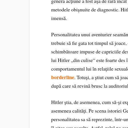
genera acțiune a fost așa de rară încâ
metodele obișnuite de diagnostic. Hitle
imensă.
Personalitatea unui aventurier seamă
trebuie să fie gata tot timpul să joace, 
schimbătoare impuse de capriciile des
lui Hitler „din culise“ este foarte des
comportamentul lui în relațiile sexuale
borderline
. Totuși, a știut cum să jo
după care să revină brusc la auditoriul
Hitler știa, de asemenea, cum să‑și e
asemenea calități. Pe scena istoriei Ge
personalitatea sa să reprezinte, într‑u
îl citea sau asculta. Astfel, rolul pe c