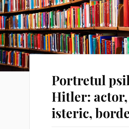
Portretul psih
Hitler: actor,
isteric, bord