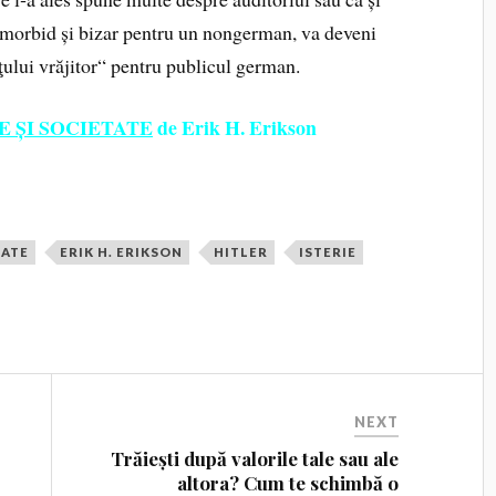
re morbid și bizar pentru un nongerman, va deveni
ţului vrăjitor“ pentru publicul german.
E ȘI SOCIETATE
de Erik H. Erikson
TATE
ERIK H. ERIKSON
HITLER
ISTERIE
NEXT
Trăiești după valorile tale sau ale
altora? Cum te schimbă o