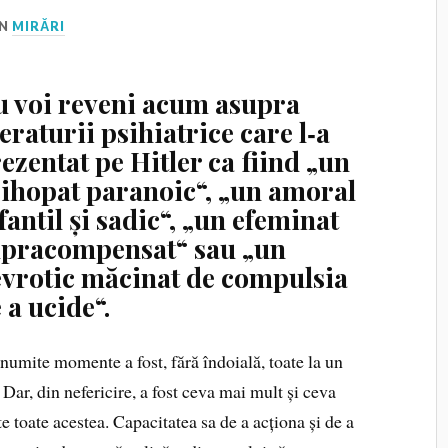
IN
MIRĂRI
 voi reveni acum asupra
teraturii psihiatrice care l‑a
ezentat pe Hitler ca fiind „un
ihopat paranoic“, „un amoral
fantil și sadic“, „un efeminat
upracompensat“ sau „un
vrotic măcinat de compulsia
 a ucide“.
anumite momente a fost, fără îndoială, toate la un
 Dar, din nefericire, a fost ceva mai mult și ceva
te toate acestea. Capacitatea sa de a acționa și de a