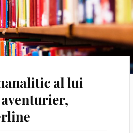
analitic al lui
 aventurier,
erline