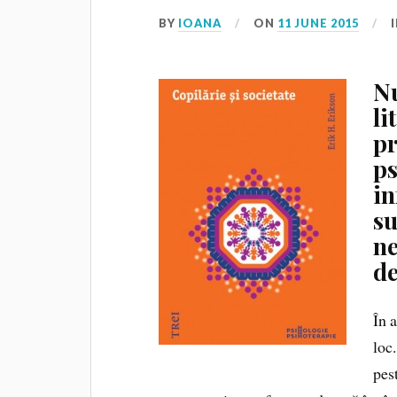
BY
IOANA
ON
11 JUNE 2015
Nu
li
pr
ps
in
s
ne
de
În 
loc.
pes