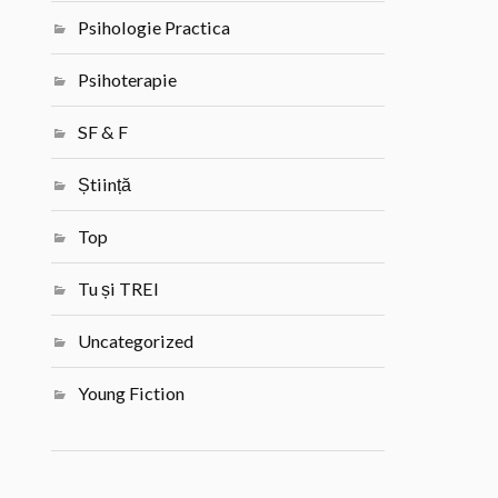
Psihologie Practica
Psihoterapie
SF & F
Știință
Top
Tu și TREI
Uncategorized
Young Fiction