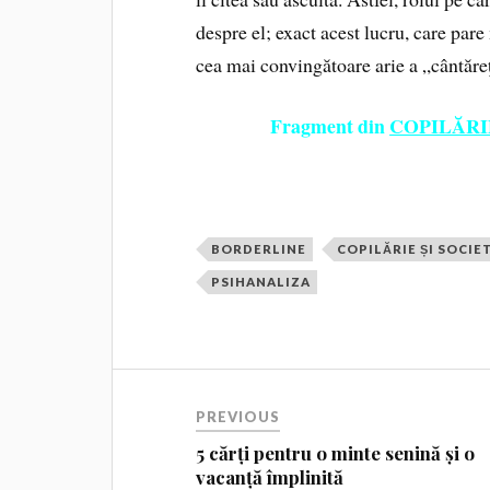
despre el; exact acest lucru, care pa
cea mai convingătoare arie a „cântăre
Fragment din
COPILĂRI
BORDERLINE
COPILĂRIE ȘI SOCIE
PSIHANALIZA
PREVIOUS
5 cărți pentru o minte senină și o
vacanță împlinită