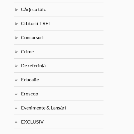
Cărți cu tâlc
Cititorii TREI
Concursuri
Crime
De referință
Educație
Eroscop
Evenimente & Lansări
EXCLUSIV