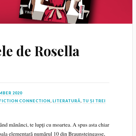
le de Rosella
MBER 2020
FICTION CONNECTION
,
LITERATURĂ
,
TU ȘI TREI
nd mănânci, te lupți cu moartea. A spus asta chiar
coala elementară numărul 10 din Braunsteingasse,