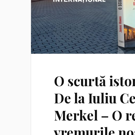
O scurtă isto
De la Iuliu C
Merkel – O r
vremurile no