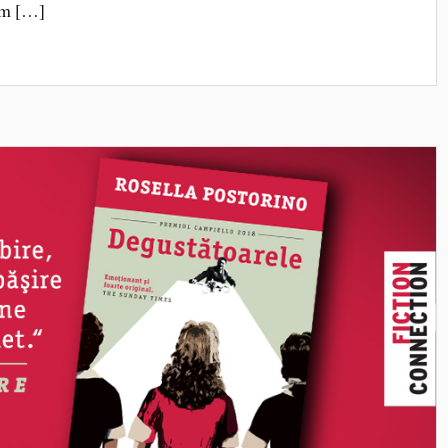
cum […]