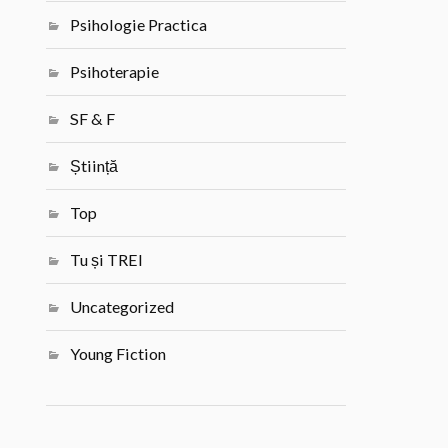
Psihologie Practica
Psihoterapie
SF & F
Știință
Top
Tu și TREI
Uncategorized
Young Fiction