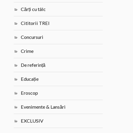
Cărți cu tâlc
Cititorii TREI
Concursuri
Crime
De referință
Educație
Eroscop
Evenimente & Lansări
EXCLUSIV