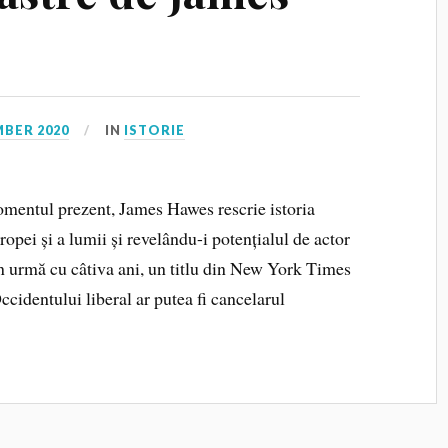
BER 2020
IN
ISTORIE
omentul prezent, James Hawes rescrie istoria
pei și a lumii și revelându-i potențialul de actor
În urmă cu câtiva ani, un titlu din New York Times
ccidentului liberal ar putea fi cancelarul