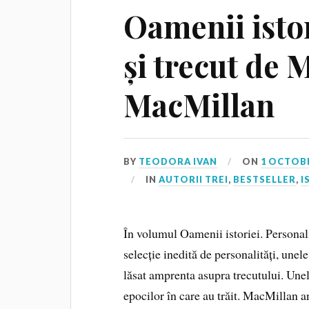
Oamenii istor
și trecut de 
MacMillan
BY
TEODORA IVAN
ON
1 OCTOBE
IN
AUTORII TREI
,
BESTSELLER
,
I
În volumul Oamenii istoriei. Personal
selecție inedită de personalități, unel
lăsat amprenta asupra trecutului. Unel
epocilor în care au trăit. MacMillan 