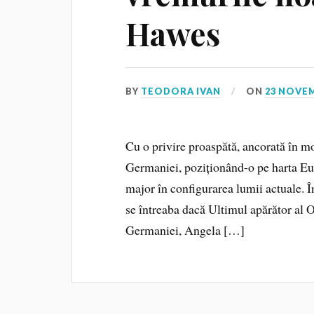
Hawes
BY
TEODORA IVAN
ON
23 NOVEM
Cu o privire proaspătă, ancorată în m
Germaniei, poziționând-o pe harta Euro
major în configurarea lumii actuale. 
se întreaba dacă Ultimul apărător al O
Germaniei, Angela […]