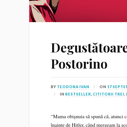
Degustătoare
Postorino
BY
TEODORA IVAN
ON
17 SEPTE
IN
BESTSELLER
,
CITITORII TREI
,
“Mama obișnuia să spună că, atunci câ
înainte de Hitler, când mergeam la ș