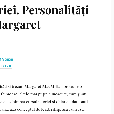
iei. Personalități
Margaret
R 2020
STORIE
ități și trecut, Margaret MacMillan propune o
e faimoase, altele mai puțin cunoscute, care și-au
e au schimbat cursul istoriei și chiar au dat tonul
analizează conceptul de leadership, așa cum este