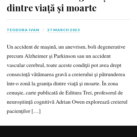
dintre viață și moarte
TEODORA IVAN
27 MARCH 2023
Un accident de mașină, un anevrism, boli degenerative
precum Alzheimer și Parkinson sau un accident
vascular cerebral, toate aceste condiții pot avea drept
consecință vătămarea gravă a creierului și pătrunderea
într-o zonă la granița dintre viață și moarte. În zona
cenușie, carte publicată de Editura Trei, profesorul de
neuroștiință cognitivă Adrian Owen explorează creierul
pacienților […]