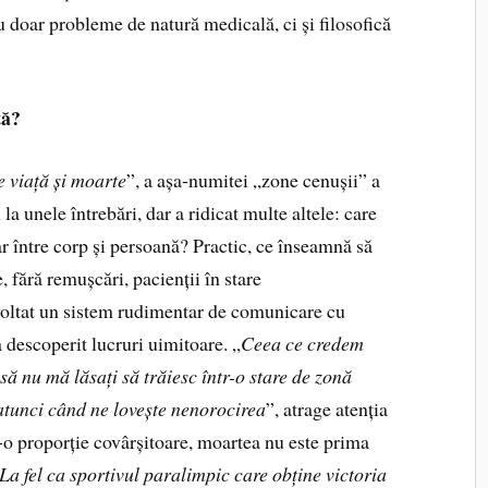
 doar probleme de natură medicală, ci și filosofică
tă?
e viață și moarte
”, a așa-numitei „zone cenușii” a
 la unele întrebări, dar a ridicat multe altele: care
ar între corp și persoană? Practic, ce înseamnă să
e, fără remușcări, pacienții în stare
oltat un sistem rudimentar de comunicare cu
a descoperit lucruri uimitoare. „
Ceea ce credem
să nu mă lăsați să trăiesc într-o stare de zonă
 atunci când ne lovește nenorocirea
”, atrage atenția
tr-o proporție covârșitoare, moartea nu este prima
La fel ca sportivul paralimpic care obține victoria