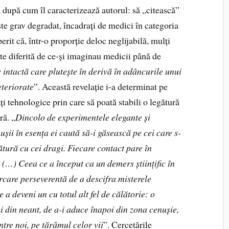
, după cum îl caracterizează autorul: să „citească”
ste grav degradat, încadrați de medici în categoria
rit că, într-o proporție deloc neglijabilă, mulți
rte diferită de ce-și imaginau medicii până de
 intactă care plutește în derivă în adâncurile unui
eteriorate
”. Această revelație i-a determinat pe
i tehnologice prin care să poată stabili o legătură
ră. „
Dincolo de experimentele elegante și
ușii în esența ei caută să-i găsească pe cei care s-
gătură cu cei dragi. Fiecare contact pare în
. (…) Ceea ce a început ca un demers științific în
rcare perseverentă de a descifra misterele
 a deveni un cu totul alt fel de călătorie: o
i din neant, de a-i aduce înapoi din zona cenușie,
intre noi, pe tărâmul celor vii
”. Cercetările