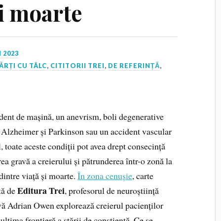
și moarte
 2023
ĂRȚI CU TÂLC
,
CITITORII TREI
,
DE REFERINȚĂ
,
dent de mașină, un anevrism, boli degenerative
Alzheimer și Parkinson sau un accident vascular
, toate aceste condiții pot avea drept consecință
a gravă a creierului și pătrunderea într-o zonă la
dintre viață și moarte.
În zona cenușie
, carte
Editura Trei
tă de
, profesorul de neuroștiință
vă Adrian Owen explorează creierul pacienților
a ultima frontieră a stării de conștiență. Ce se