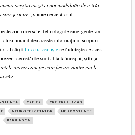
oamenii aceștia au găsit noi modalități de a trăi
 spre fericire
”, spune cercetătorul.
specte controversate: tehnologiile emergente vor
a folosi umanitatea aceste informații în scopuri
or al cărții
În zona cenușie
se îndoiește de acest
prezent cercetările sunt abia la început, știința
retele universului pe care fiecare dintre noi le
ui său
”
NSTIINTA
CREIER
CREIERUL UMAN
IE
NEUROCERCETATOR
NEUROSTIINTE
PARKINSON