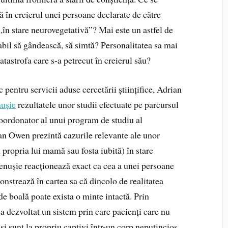
ă în creierul unei persoane declarate de către
„în stare neurovegetativă”? Mai este un astfel de
bil să gândească, să simtă? Personalitatea sa mai
catastrofa care s-a petrecut în creierul său?
 pentru servicii aduse cercetării științifice, Adrian
nușie
rezultatele unor studii efectuate pe parcursul
 coordonator al unui program de studiu al
ian Owen prezintă cazurile relevante ale unor
 propria lui mamă sau fosta iubită) în stare
cenușie reacționează exact ca cea a unei persoane
nstrează în cartea sa că dincolo de realitatea
de boală poate exista o minte intactă. Prin
a dezvoltat un sistem prin care pacienți care nu
și sunt la propriu captivi într-un corp neputincios