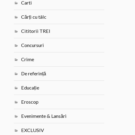
Carti
Cărți cu tâlc
Cititorii TREI
Concursuri
Crime
De referință
Educație
Eroscop
Evenimente & Lansări
EXCLUSIV