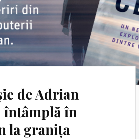
șie de Adrian
 întâmplă în
 la granița