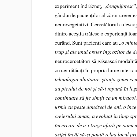
experiment îndrăzneț, „
donquijotesc
”
gândurile pacienților al căror creier e
neurovegetativi. Cercetătorul a descope
dintre aceștia trăiesc o experiență foa
curând. Sunt pacienți care au „
o minte
trup și ale unui creier îngrozitor de d
neurocercetători să găsească modalităț
cu cei rătăciți în propria lume interioa
tehnologia uluitoare, știința zonei cen
au pierdut de noi și să-i repună în le
continuare să fie simțit ca un miracol
urmă cu peste douăzeci de ani, o înce
creierului uman, a evoluat în timp spre
încercare de a-i trage afară pe oamen
astfel încât să-și poată relua locul pr