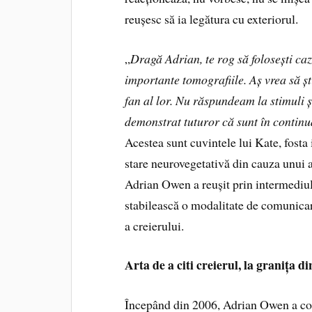
reușesc să ia legătura cu exteriorul.
„
Dragă Adrian, te rog să folosești ca
importante tomografiile. Aș vrea să ș
fan al lor. Nu răspundeam la stimuli 
demonstrat tuturor că sunt în continua
Acestea sunt cuvintele lui Kate, fosta 
stare neurovegetativă din cauza unui 
Adrian Owen a reușit prin intermediul 
stabilească o modalitate de comunicare 
a creierului.
Arta de a citi creierul, la granița d
Începând din 2006, Adrian Owen a con