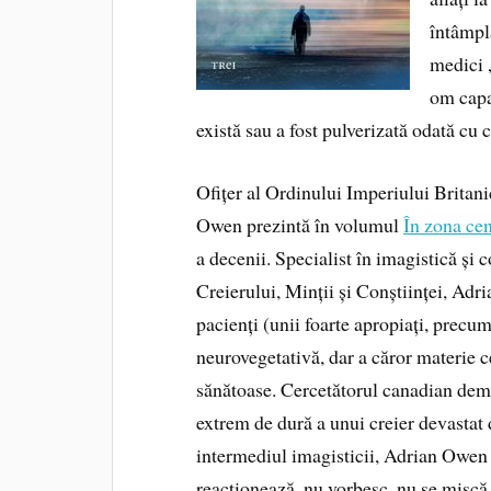
întâmpl
medici 
om capa
există sau a fost pulverizată odată cu 
Ofițer al Ordinului Imperiului Britanic
Owen prezintă în volumul
În zona ce
a decenii. Specialist în imagistică și
Creierului, Minții și Conștiinței, Adr
pacienți (unii foarte apropiați, precum
neurovegetativă, dar a căror materie 
sănătoase. Cercetătorul canadian demo
extrem de dură a unui creier devastat 
intermediul imagisticii, Adrian Owen 
reacționează, nu vorbesc, nu se mișcă 