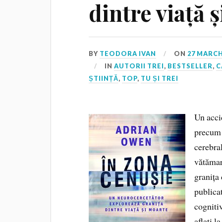
dintre viață 
BY
TEODORA IVAN
ON
27 MARCH
IN
AUTORII TREI
,
BESTSELLER
,
C
ȘTIINȚĂ
,
TOP
,
TU ȘI TREI
Un acci
precum 
cerebral
vătămare
granița 
publica
cogniti
aflați l