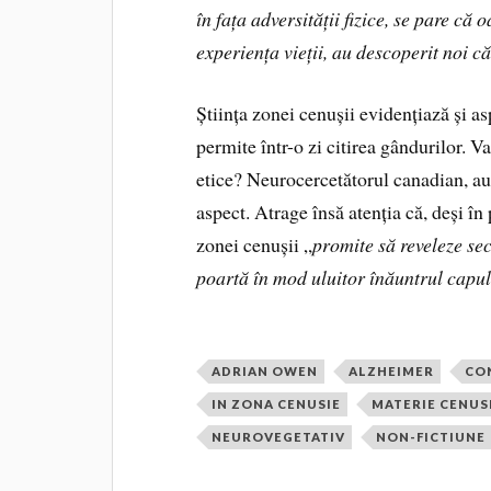
în fața adversității fizice, se pare că 
experiența vieții, au descoperit noi căi
Știința zonei cenușii evidențiază și a
permite într-o zi citirea gândurilor. V
etice? Neurocercetătorul canadian, aut
aspect. Atrage însă atenția că, deși în 
zonei cenușii „
promite să reveleze sec
poartă în mod uluitor înăuntrul capul
ADRIAN OWEN
ALZHEIMER
CO
IN ZONA CENUSIE
MATERIE CENUS
NEUROVEGETATIV
NON-FICTIUNE