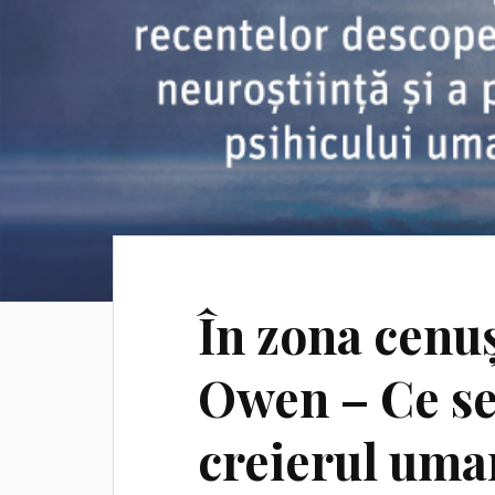
În zona cenu
Owen – Ce se
creierul uman