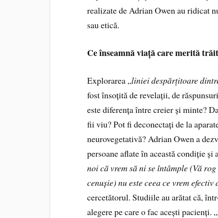
realizate de Adrian Owen au ridicat nu
sau etică.
Ce înseamnă viață care merită trăi
Explorarea „
liniei despărțitoare dintr
fost însoțită de revelații, de răspunsuri
este diferența între creier și minte? D
fii viu? Pot fi deconectați de la aparat
neurovegetativă? Adrian Owen a dezv
persoane aflate în această condiție și 
noi că vrem să ni se întâmple (Vă rog 
cenușie) nu este ceea ce vrem efectiv
cercetătorul. Studiile au arătat că, în
alegere pe care o fac acești pacienți. „