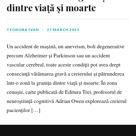
dintre viață și moarte
TEODORA IVAN
27 MARCH 2023
Un accident de mașină, un anevrism, boli degenerative
precum Alzheimer și Parkinson sau un accident
vascular cerebral, toate aceste condiții pot avea drept
consecință vătămarea gravă a creierului și pătrunderea
într-o zonă la granița dintre viață și moarte. În zona
cenușie, carte publicată de Editura Trei, profesorul de
neuroștiință cognitivă Adrian Owen explorează creierul
pacienților […]