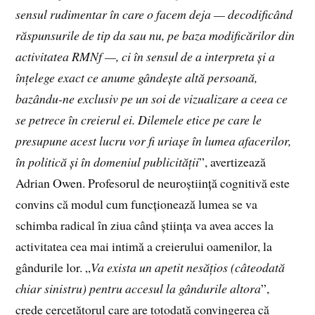
sensul rudimentar în care o facem deja — decodificând
răspunsurile de tip da sau nu, pe baza modificărilor din
activitatea RMNf —, ci în sensul de a interpreta și a
înțelege exact ce anume gândește altă persoană,
bazându-ne exclusiv pe un soi de vizualizare a ceea ce
se petrece în creierul ei. Dilemele etice pe care le
presupune acest lucru vor fi uriașe în lumea afacerilor,
în politică și în domeniul publicității
”, avertizează
Adrian Owen. Profesorul de neuroștiință cognitivă este
convins că modul cum funcționează lumea se va
schimba radical în ziua când știința va avea acces la
activitatea cea mai intimă a creierului oamenilor, la
gândurile lor. „
Va exista un apetit nesățios (câteodată
chiar sinistru) pentru accesul la gândurile altora
”,
crede cercetătorul care are totodată convingerea că