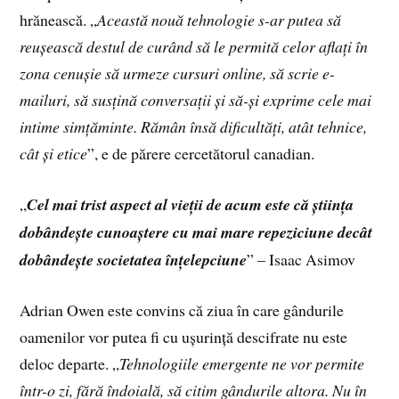
hrănească. „
Această nouă tehnologie s-ar putea să
reușească destul de curând să le permită celor aflați în
zona cenușie să urmeze cursuri online, să scrie e-
mailuri, să susțină conversații și să-și exprime cele mai
intime simțăminte. Rămân însă dificultăți, atât tehnice,
cât și etice
”, e de părere cercetătorul canadian.
„
Cel mai trist aspect al vieții de acum este că știința
dobândește cunoaștere cu mai mare repeziciune decât
dobândește societatea înțelepciune
” – Isaac Asimov
Adrian Owen este convins că ziua în care gândurile
oamenilor vor putea fi cu ușurință descifrate nu este
deloc departe. „
Tehnologiile emergente ne vor permite
într-o zi, fără îndoială, să citim gândurile altora. Nu în