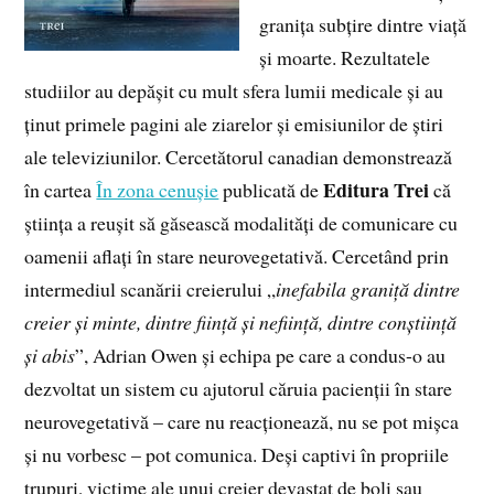
granița subțire dintre viață
și moarte. Rezultatele
studiilor au depășit cu mult sfera lumii medicale și au
ținut primele pagini ale ziarelor și emisiunilor de știri
ale televiziunilor. Cercetătorul canadian demonstrează
Editura Trei
în cartea
În zona cenușie
publicată de
că
știința a reușit să găsească modalități de comunicare cu
oamenii aflați în stare neurovegetativă. Cercetând prin
intermediul scanării creierului „
inefabila graniță dintre
creier și minte, dintre ființă și neființă, dintre conștiință
și abis
”, Adrian Owen și echipa pe care a condus-o au
dezvoltat un sistem cu ajutorul căruia pacienții în stare
neurovegetativă – care nu reacționează, nu se pot mișca
și nu vorbesc – pot comunica. Deși captivi în propriile
trupuri, victime ale unui creier devastat de boli sau