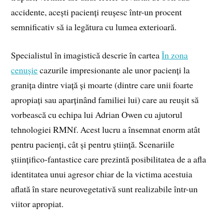
accidente, acești pacienți reușesc într-un procent
semnificativ să ia legătura cu lumea exterioară.
Specialistul în imagistică descrie în cartea
În zona
cenușie
cazurile impresionante ale unor pacienți la
granița dintre viață și moarte (dintre care unii foarte
apropiați sau aparținând familiei lui) care au reușit să
vorbească cu echipa lui Adrian Owen cu ajutorul
tehnologiei RMNf. Acest lucru a însemnat enorm atât
pentru pacienți, cât și pentru știință. Scenariile
științifico-fantastice care prezintă posibilitatea de a afla
identitatea unui agresor chiar de la victima acestuia
aflată în stare neurovegetativă sunt realizabile într-un
viitor apropiat.