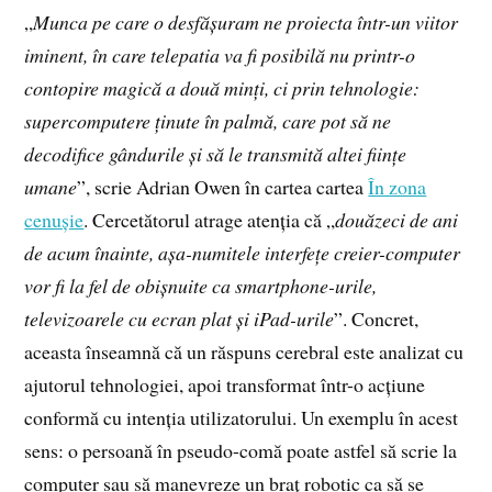
„
Munca pe care o desfășuram ne proiecta într-un viitor
iminent, în care telepatia va fi posibilă nu printr-o
contopire magică a două minți, ci prin tehnologie:
supercomputere ținute în palmă, care pot să ne
decodifice gândurile și să le transmită altei ființe
umane
”, scrie Adrian Owen în cartea cartea
În zona
cenușie
. Cercetătorul atrage atenția că „
douăzeci de ani
de acum înainte, așa-numitele interfețe creier-computer
vor fi la fel de obișnuite ca smartphone-urile,
televizoarele cu ecran plat și iPad-urile
”. Concret,
aceasta înseamnă că un răspuns cerebral este analizat cu
ajutorul tehnologiei, apoi transformat într-o acțiune
conformă cu intenția utilizatorului. Un exemplu în acest
sens: o persoană în pseudo-comă poate astfel să scrie la
computer sau să manevreze un braț robotic ca să se