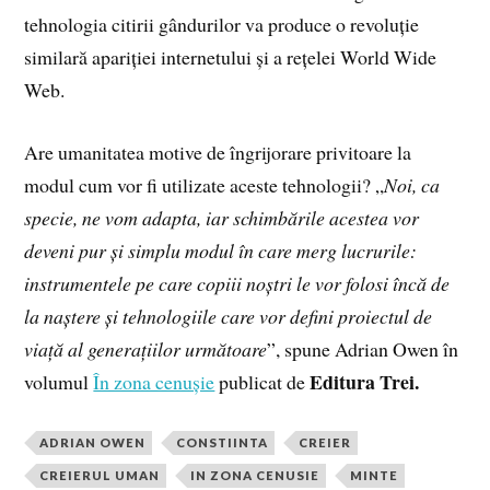
tehnologia citirii gândurilor va produce o revoluție
similară apariției internetului și a rețelei World Wide
Web.
Are umanitatea motive de îngrijorare privitoare la
modul cum vor fi utilizate aceste tehnologii? „
Noi, ca
specie, ne vom adapta, iar schimbările acestea vor
deveni pur și simplu modul în care merg lucrurile:
instrumentele pe care copiii noștri le vor folosi încă de
la naștere și tehnologiile care vor defini proiectul de
viață al generațiilor următoare
”, spune Adrian Owen în
Editura Trei.
volumul
În zona cenușie
publicat de
ADRIAN OWEN
CONSTIINTA
CREIER
CREIERUL UMAN
IN ZONA CENUSIE
MINTE