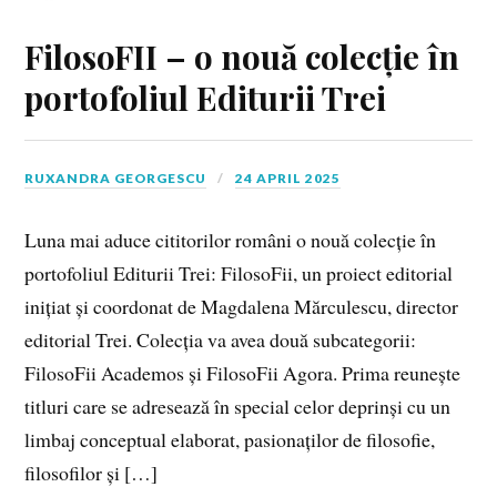
FilosoFII – o nouă colecție în
portofoliul Editurii Trei
RUXANDRA GEORGESCU
24 APRIL 2025
Luna mai aduce cititorilor români o nouă colecție în
portofoliul Editurii Trei: FilosoFii, un proiect editorial
inițiat și coordonat de Magdalena Mărculescu, director
editorial Trei. Colecția va avea două subcategorii:
FilosoFii Academos și FilosoFii Agora. Prima reunește
titluri care se adresează în special celor deprinși cu un
limbaj conceptual elaborat, pasionaților de filosofie,
filosofilor și […]