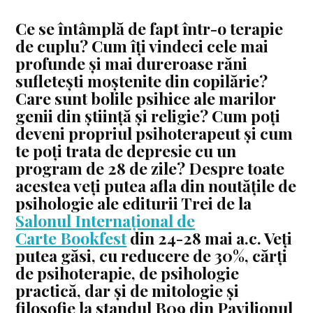
Ce se întâmplă de fapt într-o terapie
de cuplu? Cum îți vindeci cele mai
profunde și mai dureroase răni
sufletești moștenite din copilărie?
Care sunt bolile psihice ale marilor
genii din știință și religie? Cum poți
deveni propriul psihoterapeut și cum
te poți trata de depresie cu un
program de 28 de zile? Despre toate
acestea veți putea afla din noutățile de
psihologie ale editurii Trei de la
Salonul Internațional de
Carte Bookfest
din 24-28 mai a.c. Veți
putea găsi, cu
reducere de 30%
, cărți
de psihoterapie, de psihologie
practică, dar și de mitologie și
filosofie la standul B09 din Pavilionul