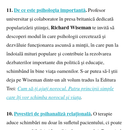
11.
De ce este psihologia importantă
.
Profesor
universitar și colaborator în presa britanică dedicată
Richard Wiseman
popularizării științei,
te invită să
descoperi modul în care psihologii cercetează și
dezvăluie funcționarea ascunsă a minții, în care pun la
îndoială mituri populare și contribuie la rezolvarea
dezbaterilor importante din politică și educație,
schimbând în bine viața oamenilor. S-ar putea să-l știi
deja pe Wiseman dintr-un alt volum tradus la Editura
Trei:
Cum să-ți ajuți norocul. Patru principii simple
care îți vor schimba norocul
și viața
.
10.
Povestiri de psihanaliză relațională
.
O terapie
aduce schimbări nu doar în sufletul pacientului, ci poate