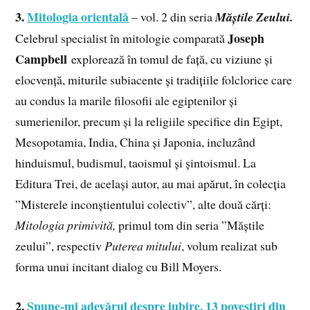
3.
Mitologia orientală
– vol. 2 din seria
Măștile Zeului.
Joseph
Celebrul specialist în mitologie comparată
Campbell
explorează în tomul de față, cu viziune și
elocvență, miturile subiacente și tradițiile folclorice care
au condus la marile filosofii ale egiptenilor și
sumerienilor, precum și la religiile specifice din Egipt,
Mesopotamia, India, China și Japonia, incluzând
hinduismul, budismul, taoismul și șintoismul. La
Editura Trei, de același autor, au mai apărut, în colecția
”Misterele inconștientului colectiv”, alte două cărți:
Mitologia primivită,
primul tom din seria ”Măștile
zeului”, respectiv
Puterea mitului
, volum realizat sub
forma unui incitant dialog cu Bill Moyers.
2.
Spune-mi adevărul despre iubire. 13 povestiri din