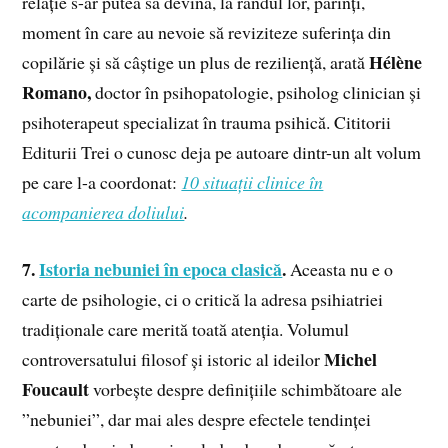
relație s-ar putea să devină, la rândul lor, părinți,
moment în care au nevoie să reviziteze suferința din
Hélène
copilărie și să câștige un plus de reziliență, arată
Romano,
doctor în psihopatologie, psiholog clinician și
psihoterapeut specializat în trauma psihică. Cititorii
Editurii Trei o cunosc deja pe autoare dintr-un alt volum
pe care l-a coordonat:
10 situații clinice în
acompanierea doliului
.
7.
Istoria nebuniei în epoca clasică
.
Aceasta nu e o
carte de psihologie, ci o critică la adresa psihiatriei
tradiționale care merită toată atenția. Volumul
Michel
controversatului filosof și istoric al ideilor
Foucault
vorbește despre definițiile schimbătoare ale
”nebuniei”, dar mai ales despre efectele tendinței