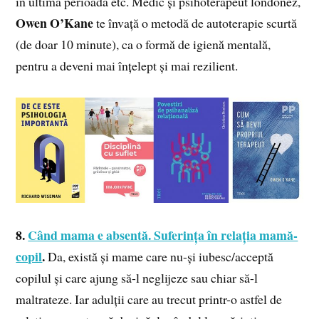
în ultima perioadă etc. Medic și psihoterapeut londonez,
Owen O’Kane
te învață o metodă de autoterapie scurtă
(de doar 10 minute), ca o formă de igienă mentală,
pentru a deveni mai înțelept și mai rezilient.
8.
Când mama e absentă. Suferința în relația mamă-
copil
.
Da, există și mame care nu-și iubesc/acceptă
copilul și care ajung să-l neglijeze sau chiar să-l
maltrateze. Iar adulții care au trecut printr-o astfel de