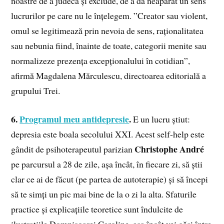
noastre de a judeca și exclude, de a da neapărat un sens
lucrurilor pe care nu le înțelegem. ”Creator sau violent,
omul se legitimează prin nevoia de sens, raționalitatea
sau nebunia fiind, înainte de toate, categorii menite sau
normalizeze prezența excepționalului în cotidian”,
afirmă Magdalena Mărculescu, directoarea editorială a
grupului Trei.
6.
Programul meu antidepresie
.
E un lucru știut:
depresia este boala secolului XXI. Acest self-help este
Christophe André
gândit de psihoterapeutul parizian
pe parcursul a 28 de zile, așa încât, în fiecare zi, să știi
clar ce ai de făcut (pe partea de autoterapie) și să începi
să te simți un pic mai bine de la o zi la alta. Sfaturile
practice și explicațiile teoretice sunt îndulcite de
ilustrațiile Domnișoarei Caroline, așa încât vei găsi între