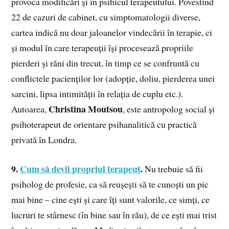
provoca modificări și în psihicul terapeutului. Povestind
22 de cazuri de cabinet, cu simptomatologii diverse,
cartea indică nu doar jaloanelor vindecării în terapie, ci
și modul în care terapeuții își procesează propriile
pierderi și răni din trecut, în timp ce se confruntă cu
conflictele pacienților lor (adopție, doliu, pierderea unei
sarcini, lipsa intimității în relația de cuplu etc.).
Christina Moutsou
Autoarea,
, este antropolog social și
psihoterapeut de orientare psihanalitică cu practică
privată în Londra.
9.
Cum să devii propriul terapeut
.
Nu trebuie să fii
psiholog de profesie, ca să reușești să te cunoști un pic
mai bine – cine ești și care îți sunt valorile, ce simți, ce
lucruri te stârnesc (în bine sau în rău), de ce ești mai trist