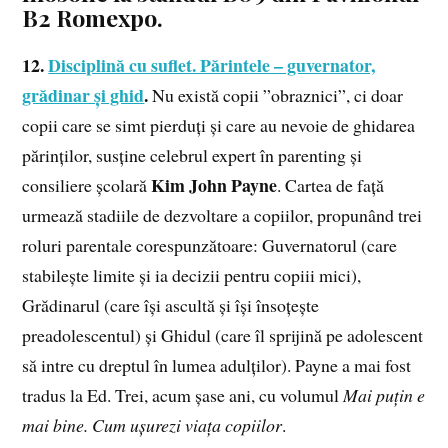
B2 Romexpo.
12.
Disciplină cu suflet. Părintele – guvernator,
grădinar și ghid
.
Nu există copii ”obraznici”, ci doar
copii care se simt pierduți și care au nevoie de ghidarea
părinților, susține celebrul expert în parenting și
Kim John Payne
consiliere școlară
. Cartea de față
urmează stadiile de dezvoltare a copiilor, propunând trei
roluri parentale corespunzătoare: Guvernatorul (care
stabilește limite și ia decizii pentru copiii mici),
Grădinarul (care își ascultă și își însoțește
preadolescentul) și Ghidul (care îl sprijină pe adolescent
să intre cu dreptul în lumea adulților). Payne a mai fost
tradus la Ed. Trei, acum șase ani, cu volumul
Mai puțin e
mai bine. Cum ușurezi viața copiilor
.