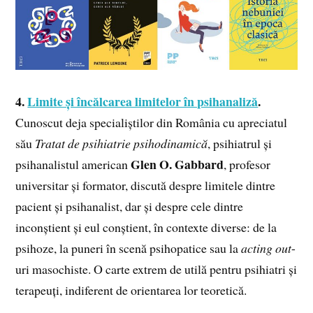
4.
Limite și încălcarea limitelor în psihanaliză
.
Cunoscut deja specialiștilor din România cu apreciatul
său
Tratat de psihiatrie psihodinamică
, psihiatrul și
Glen O. Gabbard
psihanalistul american
, profesor
universitar și formator, discută despre limitele dintre
pacient și psihanalist, dar și despre cele dintre
inconștient și eul conștient, în contexte diverse: de la
psihoze, la puneri în scenă psihopatice sau la
acting out
-
uri masochiste. O carte extrem de utilă pentru psihiatri și
terapeuți, indiferent de orientarea lor teoretică.