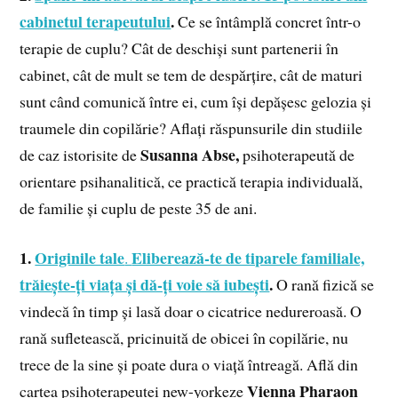
cabinetul terapeutului
.
Ce se întâmplă concret într-o
terapie de cuplu? Cât de deschiși sunt partenerii în
cabinet, cât de mult se tem de despărțire, cât de maturi
sunt când comunică între ei, cum își depășesc gelozia și
traumele din copilărie? Aflați răspunsurile din studiile
Susanna
Abse,
de caz istorisite de
psihoterapeută de
orientare psihanalitică, ce practică terapia individuală,
de familie și cuplu de peste 35 de ani.
1.
Originile tale
Eliberează-te de tiparele familiale,
.
trăiește-ți viața și dă-ți voie să iubești
.
O rană fizică se
vindecă în timp și lasă doar o cicatrice nedureroasă. O
rană sufletească, pricinuită de obicei în copilărie, nu
trece de la sine și poate dura o viață întreagă. Află din
Vienna Pharaon
cartea psihoterapeutei new-yorkeze