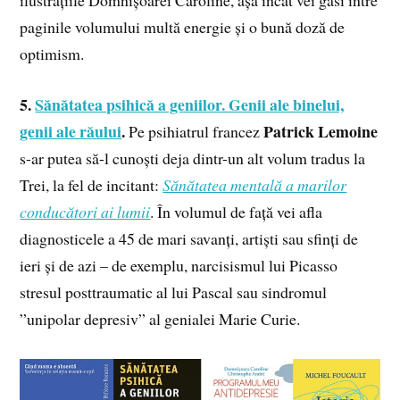
paginile volumului multă energie și o bună doză de
optimism.
5.
Sănătatea psihică a geniilor. Genii ale binelui,
genii ale răului
.
Patrick Lemoine
Pe psihiatrul francez
s-ar putea să-l cunoști deja dintr-un alt volum tradus la
Trei, la fel de incitant:
Sănătatea mentală a marilor
conducători ai lumii
. În volumul de față vei afla
diagnosticele a 45 de mari savanți, artiști sau sfinți de
ieri și de azi – de exemplu, narcisismul lui Picasso
stresul posttraumatic al lui Pascal sau sindromul
”unipolar depresiv” al genialei Marie Curie.