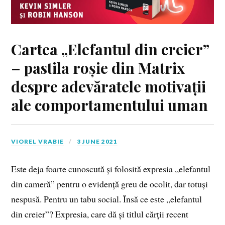
Cartea „Elefantul din creier”
– pastila roșie din Matrix
despre adevăratele motivații
ale comportamentului uman
VIOREL VRABIE
3 JUNE 2021
Este deja foarte cunoscută și folosită expresia „elefantul
din cameră” pentru o evidență greu de ocolit, dar totuși
nespusă. Pentru un tabu social. Însă ce este „elefantul
din creier”? Expresia, care dă și titlul cărții recent