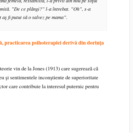
d femeia, restabilită, l-a privit din nou pe soţul
 uimită. ”De ce plângi?” l-a întrebat. ”Oh”, s-a
ut aş fi putut să o salvez pe mama”.
ă, practicarea psihoterapiei derivă din dorinţa
e teorie vin de la Jones (1913) care sugerează că
u şi sentimentele inconştiente de superioritate
ctor care contribuie la interesul puternic pentru