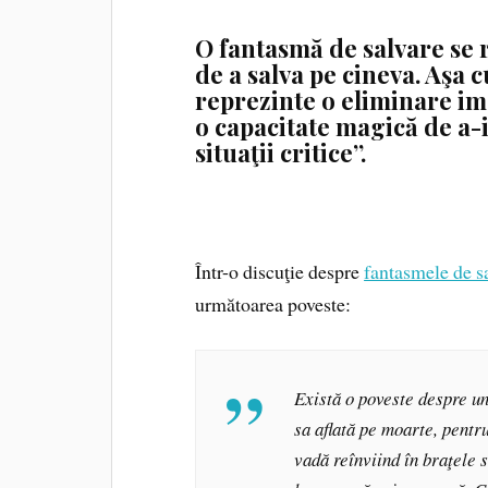
O fantasmă de salvare se r
de a salva pe cineva. Aşa 
reprezinte o eliminare ime
o capacitate magică de a-i 
situaţii critice”.
Într-o discuţie despre
fantasmele de sa
următoarea poveste:
Există o poveste despre un
sa aflată pe moarte, pentru
vadă reînviind în braţele s