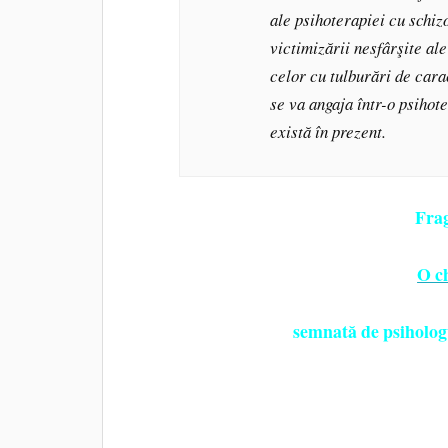
ale psihoterapiei cu schizo
victimizării nesfârşite ale
celor cu tulburări de carac
se va angaja într-o psihot
există în prezent.
Fra
O c
semnată de psiholog