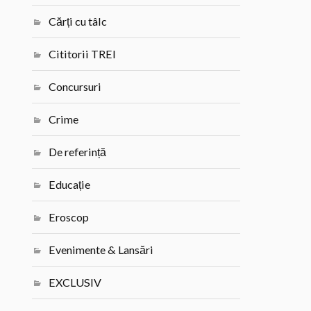
Cărți cu tâlc
Cititorii TREI
Concursuri
Crime
De referință
Educație
Eroscop
Evenimente & Lansări
EXCLUSIV