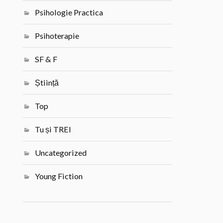
Psihologie Practica
Psihoterapie
SF & F
Știință
Top
Tu și TREI
Uncategorized
Young Fiction