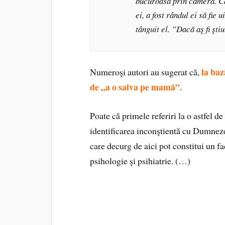
bucuroasă prin cameră. Cân
ei, a fost rândul ei să fie
tânguit el. ”Dacă aş fi şti
la baz
Numeroşi autori au sugerat că,
de „a o salva pe mamă”.
Poate că primele referiri la o astfel d
identificarea inconştientă cu Dumneze
care decurg de aici pot constitui un fa
psihologie şi psihiatrie. (…)