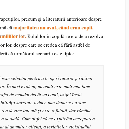
apeuţilor, precum şi a literaturii anterioare despre
majoritatea au avut, când erau copii,
irmă că
miliilor lor.
Rolul lor în copilărie era de a rezolva
lor lor, despre care se credea că fără astfel de
deră că următorul scenariu este tipic:
l este selectat pentru a le oferi tuturor fericirea
tor. În mod evident, un adult este mult mai bine
stfel de mandat decât un copil, astfel încât
sibilităţii sarcinii, o duce mai departe cu sine
erea devine latentă şi este refulată, dar rămâne
tea actuală. Cum altfel să ne explicăm acceptarea
at al anumitor clienţi, a teribilelor vicisitudini