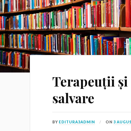
Terapeuții și
salvare
BY
EDITURA3ADMIN
ON
3 AUGUS