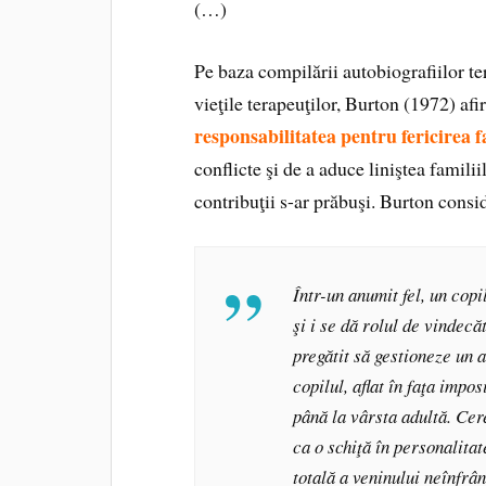
(…)
Pe baza compilării autobiografiilor ter
vieţile terapeuţilor, Burton (1972) af
responsabilitatea pentru fericirea fa
conflicte şi de a aduce liniştea familii
contribuţii s-ar prăbuşi. Burton consi
Într-un anumit fel, un copi
şi i se dă rolul de vindecă
pregătit să gestioneze un a
copilul, aflat în faţa impo
până la vârsta adultă. Cer
ca o schiţă în personalita
totală a veninului neînfrân