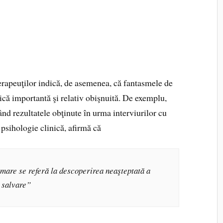
terapeuţilor indică, de asemenea, că fantasmele de
ică importantă şi relativ obişnuită. De exemplu,
d rezultatele obţinute în urma interviurilor cu
 psihologie clinică, afirmă că
rmare se referă la descoperirea neaşteptată a
e salvare”