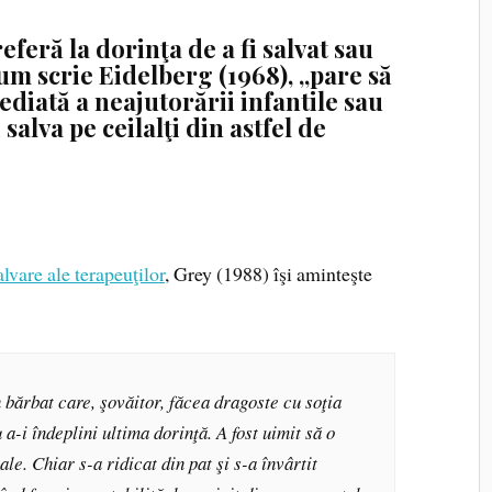
eferă la dorinţa de a fi salvat sau
cum scrie Eidelberg (1968), „pare să
diată a neajutorării infantile sau
salva pe ceilalţi din astfel de
lvare ale terapeuţilor
, Grey (1988) îşi aminteşte
 bărbat care, şovăitor, făcea dragoste cu soţia
 a-i îndeplini ultima dorinţă. A fost uimit să o
ale. Chiar s-a ridicat din pat şi s-a învârtit