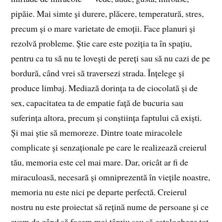
pipăie. Mai simte și durere, plăcere, temperatură, stres,
precum și o mare varietate de emoții. Face planuri și
rezolvă probleme. Știe care este poziția ta în spațiu,
pentru ca tu să nu te lovești de pereți sau să nu cazi de pe
bordură, când vrei să traversezi strada. Înțelege și
produce limbaj. Mediază dorința ta de ciocolată și de
sex, capacitatea ta de empatie față de bucuria sau
suferința altora, precum și conștiința faptului că exiști.
Și mai știe să memoreze. Dintre toate miracolele
complicate și senzaționale pe care le realizează creierul
tău, memoria este cel mai mare. Dar, oricât ar fi de
miraculoasă, necesară și omniprezentă în viețile noastre,
memoria nu este nici pe departe perfectă. Creierul
nostru nu este proiectat să rețină nume de persoane și ce
avem de gând să facem mai târziu sau să catalogheze tot