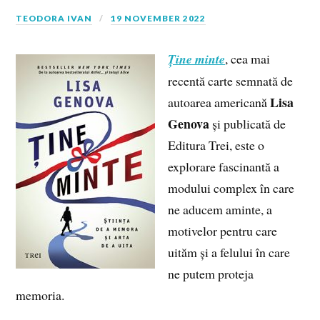
TEODORA IVAN
19 NOVEMBER 2022
Ține minte
, cea mai
recentă carte semnată de
Lisa
autoarea americană
Genova
și publicată de
Editura Trei, este o
explorare fascinantă a
modului complex în care
ne aducem aminte, a
motivelor pentru care
uităm și a felului în care
ne putem proteja
memoria.