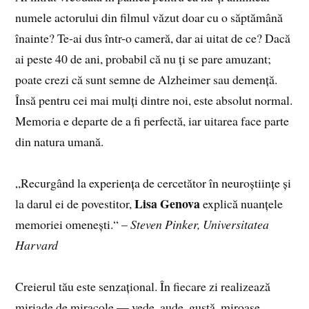
numele actorului din filmul văzut doar cu o săptămână
înainte? Te-ai dus într-o cameră, dar ai uitat de ce? Dacă
ai peste 40 de ani, probabil că nu ți se pare amuzant;
poate crezi că sunt semne de Alzheimer sau demență.
Însă pentru cei mai mulți dintre noi, este absolut normal.
Memoria e departe de a fi perfectă, iar uitarea face parte
din natura umană.
„Recurgând la experiența de cercetător în neuroștiințe și
Lisa Genova
la darul ei de povestitor,
explică nuanțele
memoriei omenești.“ –
Steven Pinker, Universitatea
Harvard
Creierul tău este senzațional. În fiecare zi realizează
miriade de miracole — vede, aude, gustă, miroase,