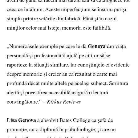
ceea ce întâlnim. Aceste imperfecțiuni se înscriu pur și
simplu printre setările din fabrică. Până și în cazul
minților celor mai istețe, memoria este failibilă.
Genova
„Numeroasele exemple pe care le dă
din viața
personală și profesională îl ajută pe cititor să se
raporteze la situații similare, iar cunoștințele ei evidente
despre memorie și creier au ca rezultat o carte mai
profundă decât multe altele pe același subiect. Scriitura
alertă și povestirea accesibilă asigură o lectură
convingătoare.“ –
Kirkus Reviews
Lisa Genova
a absolvit Bates College ca șefă de
promoție, cu o diplomă în psihobiologie, și are un