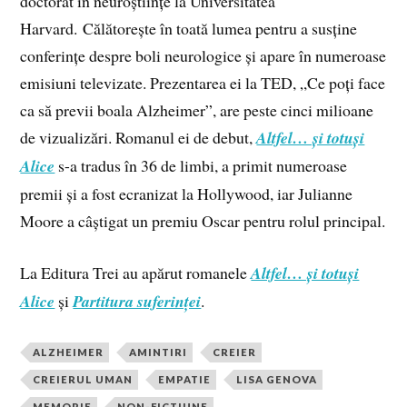
doctorat în neuroștiințe la Universitatea
Harvard. Călătorește în toată lumea pentru a susține
conferințe despre boli neurologice și apare în numeroase
emisiuni televizate. Prezentarea ei la TED, „Ce poți face
ca să previi boala Alzheimer”, are peste cinci milioane
de vizualizări. Romanul ei de debut,
Altfel… și totuși
Alice
s-a tradus în 36 de limbi, a primit numeroase
premii și a fost ecranizat la Hollywood, iar Julianne
Moore a câștigat un premiu Oscar pentru rolul principal.
La Editura Trei au apărut romanele
Altfel… și totuși
Alice
și
Partitura suferinței
.
ALZHEIMER
AMINTIRI
CREIER
CREIERUL UMAN
EMPATIE
LISA GENOVA
MEMORIE
NON-FICTIUNE