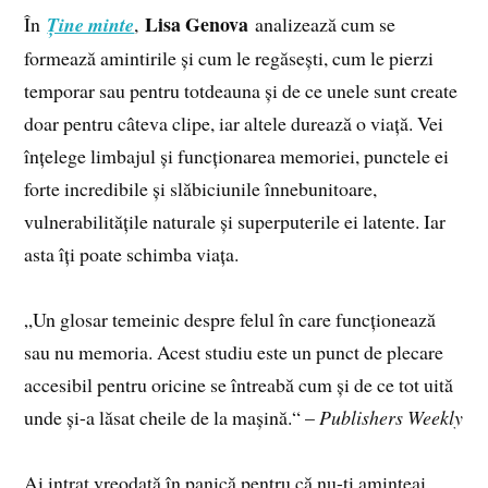
Lisa Genova
În
Ține minte
,
analizează cum se
formează amintirile și cum le regăsești, cum le pierzi
temporar sau pentru totdeauna și de ce unele sunt create
doar pentru câteva clipe, iar altele durează o viață. Vei
înțelege limbajul și funcționarea memoriei, punctele ei
forte incredibile și slăbiciunile înnebunitoare,
vulnerabilitățile naturale și superputerile ei latente. Iar
asta îți poate schimba viața.
„Un glosar temeinic despre felul în care funcționează
sau nu memoria. Acest studiu este un punct de plecare
accesibil pentru oricine se întreabă cum și de ce tot uită
unde și-a lăsat cheile de la mașină.“ –
Publishers Weekly
Ai intrat vreodată în panică pentru că nu-ți aminteai