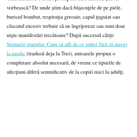
vorbească? De unde știm dacă bășicuţele de pe piele,
buricul bombat, respiraţia greoaie, capul ţuguiat sau
căscatul excesiv trebuie să ne îngrijoreze sau sunt doar
niște manifestări trecătoare? După succesul cărţii
Semnele trupului. Cum să afli de ce suferi fără să mergi
la medic
(tradusă deja la Trei)
,
autoarele propun o
completare absolut necesară, de vreme ce tipurile de
afecţiuni diferă semnificativ de la copiii mici la adulţi.