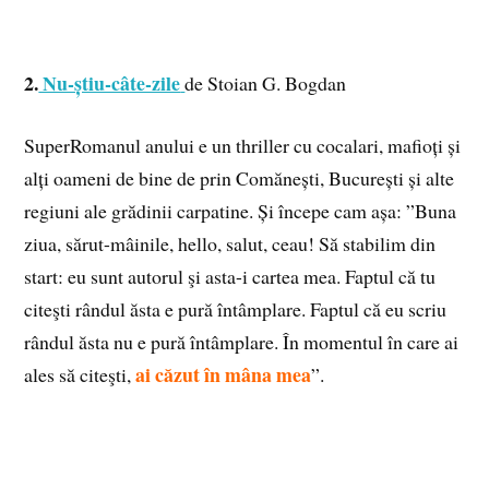
2.
Nu-știu-câte-zile
de Stoian G. Bogdan
SuperRomanul anului e un thriller cu cocalari, mafioți și
alți oameni de bine de prin Comănești, București și alte
regiuni ale grădinii carpatine. Și începe cam așa: ”Buna
ziua, sărut-mâinile, hello, salut, ceau! Să stabilim din
start: eu sunt autorul şi asta-i cartea mea. Faptul că tu
citeşti rândul ăsta e pură întâmplare. Faptul că eu scriu
rândul ăsta nu e pură întâmplare. În momentul în care ai
ai căzut în mâna mea
ales să citeşti,
”.