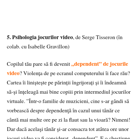
5. Psihologia jocurilor video
, de
Serge Tisseron (în
colab. cu Isabelle Gravillon)
„dependent” de jocurile
Copilul tău pare să fi devenit
video
? Violența de pe ecranul computerului îi face rău?
Cartea îi liniștește pe părinții îngrijorați și îi îndeamnă
să-și înțeleagă mai bine copiii prin intermediul jocurilor
virtuale. ”Într-o familie de muzicieni, cine s-ar gândi să
vorbească despre dependenţă în cazul unui tânăr ce
cântă mai multe ore pe zi la flaut sau la vioară? Nimeni!
Dar dacă acelaşi tânăr şi-ar consacra tot atâtea ore unor
jocuri video va fi considerat „dependent”. E o chestiune