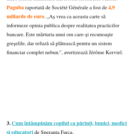
Paguba
4,9
raportată de Société Générale a fost de
miliarde de euro
. „Aș vrea ca aceasta carte să
informeze opinia publica despre realitatea practicilor
bancare. Este mărturia unui om care-și recunoaște
greșelile, dar refuză să plătească pentru un sistem
financiar complet nebun.”, avertizează Jérôme Kerviel.
3.
Cum întâmpinăm copilul ca părinți, bunici, medici
și educatori
de Speranța Farca.