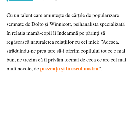
Cu un talent care amintește de cărțile de popularizare
semnate de Dolto și Winnicott, psihanalista specializată
în relația mamă-copil îi îndeamnă pe părinți să
regăsească naturalețea relațiilor cu cei mici: ”Adesea,
străduindu-ne prea tare să-i oferim copilului tot ce e mai
bun, ne trezim că îl privăm tocmai de ceea ce are cel mai
prezenţa şi firescul nostru
mult nevoie, de
”.