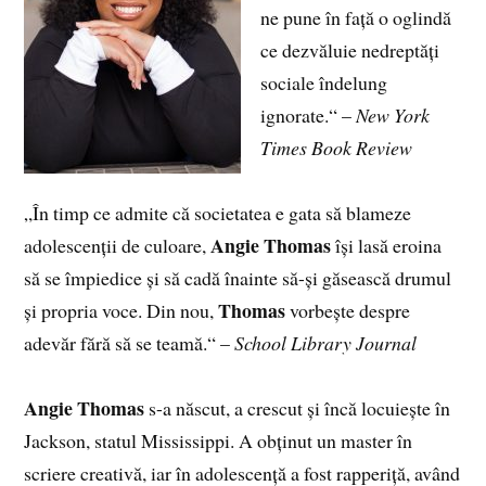
ne pune în față o oglindă
ce dezvăluie nedreptăți
sociale îndelung
ignorate.“ –
New York
Times Book Review
„În timp ce admite că societatea e gata să blameze
Angie Thomas
adolescenții de culoare,
își lasă eroina
să se împiedice și să cadă înainte să-și găsească drumul
Thomas
și propria voce. Din nou,
vorbește despre
adevăr fără să se teamă.“ –
School Library Journal
Angie Thomas
s-a născut, a crescut și încă locuiește în
Jackson, statul Mississippi. A obținut un master în
scriere creativă, iar în adolescență a fost rapperiță, având