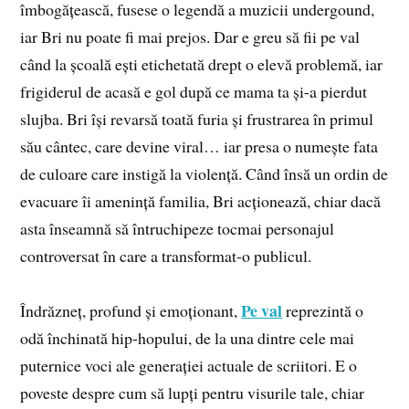
îmbogățească, fusese o legendă a muzicii undergound,
iar Bri nu poate fi mai prejos. Dar e greu să fii pe val
când la școală ești etichetată drept o elevă problemă, iar
frigiderul de acasă e gol după ce mama ta și-a pierdut
slujba. Bri își revarsă toată furia și frustrarea în primul
său cântec, care devine viral… iar presa o numește fata
de culoare care instigă la violență. Când însă un ordin de
evacuare îi amenință familia, Bri acționează, chiar dacă
asta înseamnă să întruchipeze tocmai personajul
controversat în care a transformat-o publicul.
Pe val
Îndrăzneț, profund și emoționant,
reprezintă o
odă închinată hip-hopului, de la una dintre cele mai
puternice voci ale generației actuale de scriitori. E o
poveste despre cum să lupți pentru visurile tale, chiar