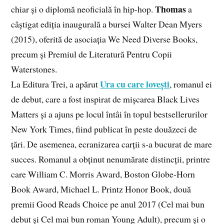
Thomas
chiar și o diplomă neoficială în hip-hop.
a
câștigat ediția inaugurală a bursei Walter Dean Myers
(2015), oferită de asociația We Need Diverse Books,
precum și Premiul de Literatură Pentru Copii
Waterstones.
Ura cu care lovești
La Editura Trei, a apărut
, romanul ei
de debut, care a fost inspirat de mișcarea Black Lives
Matters și a ajuns pe locul întâi în topul bestsellerurilor
New York Times, fiind publicat în peste douăzeci de
țări. De asemenea, ecranizarea carții s-a bucurat de mare
succes. Romanul a obținut nenumărate distincții, printre
care William C. Morris Award, Boston Globe-Horn
Book Award, Michael L. Printz Honor Book, două
premii Good Reads Choice pe anul 2017 (Cel mai bun
debut și Cel mai bun roman Young Adult), precum și o