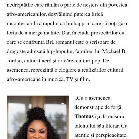
nedreptățile care rămân o parte de neșters din povestea
afro-americanilor, dezvăluind puterea lirică
incontestabilă a rapului ca limbaj prin care să poți găsi
forța de a merge înainte. Dar, în ciuda provocărilor cu
care se confruntă Bri, romanul este o scrisoare de
dragoste adresată hip-hopului, familiei, lui Michael B.
Jordan, culturii nerd și oricărei culturi pop. De
asemenea, reprezintă o elogiere a realizărilor culturii
afro-americane în muzică, TV și film.
„Cu o asemenea
demonstrație de forță,
Thomas
își dă măsura
talentului său literar. Cu
atenție și perspicacitate,