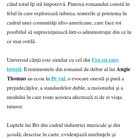
când totul îți stă împotrivă. Puterea romanului constă în
felul în care explorează iubirea, temerile și prietenia în
cadrul unei comunități afro-americane, care face tot
posibilul să supraviețuiască într-o administrație din ce în
ce mai ostilă.
Ura cu care
Universul cărții este similar cu cel din
lovești
Angie
. Evenimentele din romanul de debut al lui
Thomas
Pe val
au ecou în
, o evocare onestă și pură a
prejudecăților, a standardelor duble, a rasismului și a
modului în care toate acestea afectează zi de zi viața
tuturor.
Luptele lui Bri din cadrul industriei muzicale și din
școală, descrise în carte, evidențiază umilințele și