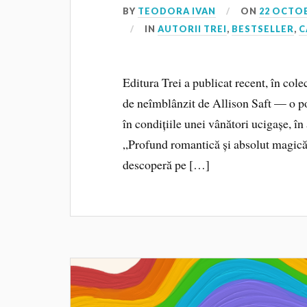
BY
TEODORA IVAN
ON
22 OCTOB
IN
AUTORII TREI
,
BESTSELLER
,
C
Editura Trei a publicat recent, în co
de neîmblânzit de Allison Saft — o po
în condițiile unei vânători ucigașe, în
„Profund romantică și absolut magic
descoperă pe […]