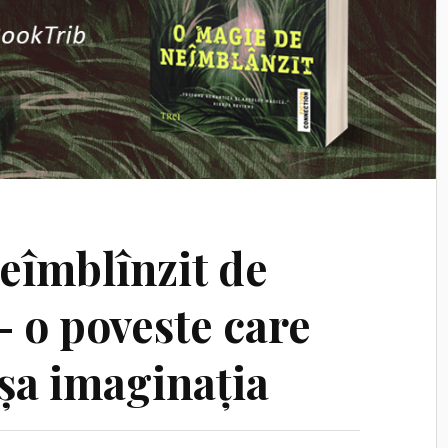
eîmblînzit de
— o poveste care
ușa imaginația