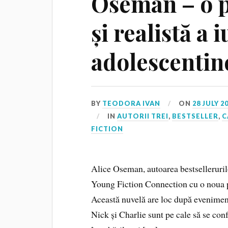
Oseman – o p
și realistă a i
adolescentin
BY
TEODORA IVAN
ON
28 JULY 2
IN
AUTORII TREI
,
BESTSELLER
,
C
FICTION
Alice Oseman, autoarea bestsellerurilo
Young Fiction Connection cu o noua po
Această nuvelă are loc după evenimen
Nick și Charlie sunt pe cale să se con