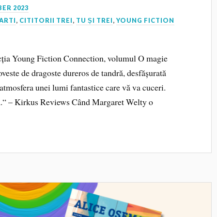
ER 2023
ARTI
,
CITITORII TREI
,
TU ȘI TREI
,
YOUNG FICTION
lecția Young Fiction Connection, volumul O magie
veste de dragoste dureros de tandră, desfășurată
 atmosfera unei lumi fantastice care vă va cuceri.
ă.“ – Kirkus Reviews Când Margaret Welty o