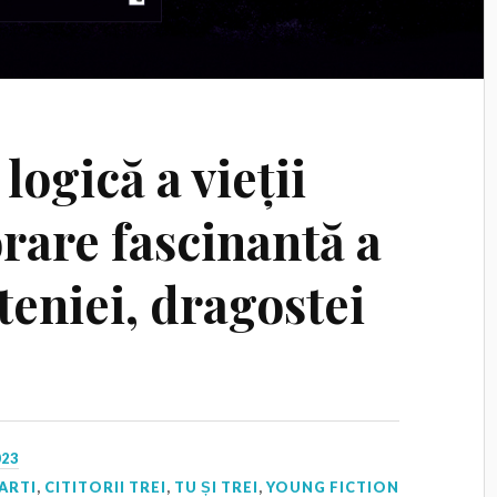
logică a vieții
rare fascinantă a
eteniei, dragostei
023
ARTI
,
CITITORII TREI
,
TU ȘI TREI
,
YOUNG FICTION