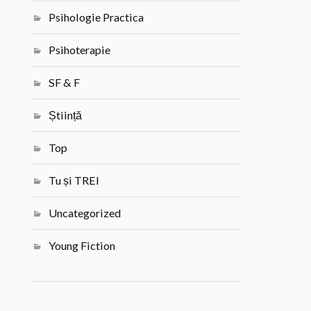
Psihologie Practica
Psihoterapie
SF & F
Știință
Top
Tu și TREI
Uncategorized
Young Fiction