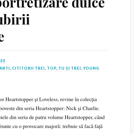
ortretizare dulce
ubirii
e
023
ARTI
,
CITITORII TREI
,
TOP
,
TU ȘI TREI
,
YOUNG
r Heartstopper și Loveless, revine în colecția
veste din seria Heartstopper: Nick și Charlie.
tele din seria de patru volume Heartstopper, când
frunte cu o provocare majoră: trebuie să facă față