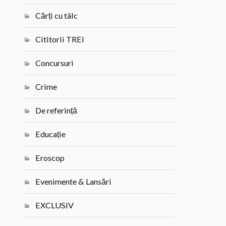
Cărți cu tâlc
Cititorii TREI
Concursuri
Crime
De referință
Educație
Eroscop
Evenimente & Lansări
EXCLUSIV