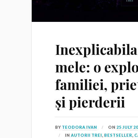
Inexplicabila 
mele: o explo
familiei, pri
și pierderii
BY
TEODORA IVAN
ON
25 JULY 2
IN
AUTORII TREI
,
BESTSELLER
,
C