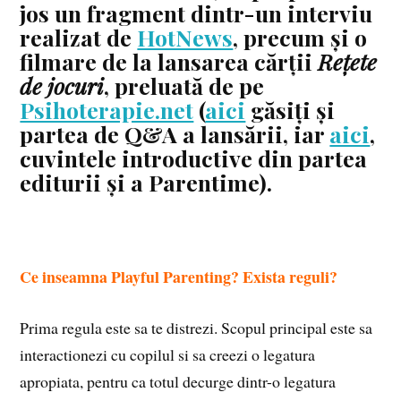
jos un fragment dintr-un interviu
realizat de
HotNews
, precum și o
filmare de la lansarea cărții
Rețete
de jocuri
, preluată de pe
Psihoterapie.net
(
aici
găsiți și
partea de Q&A a lansării, iar
aici
,
cuvintele introductive din partea
editurii și a Parentime).
Ce inseamna Playful Parenting? Exista reguli?
Prima regula este sa te distrezi. Scopul principal este sa
interactionezi cu copilul si sa creezi o legatura
apropiata, pentru ca totul decurge dintr-o legatura