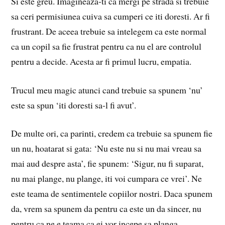
Si este greu. Imagineaza-ti ca mergi pe strada si trebuie
sa ceri permisiunea cuiva sa cumperi ce iti doresti. Ar fi
frustrant. De aceea trebuie sa intelegem ca este normal
ca un copil sa fie frustrat pentru ca nu el are controlul
pentru a decide. Acesta ar fi primul lucru, empatia.
Trucul meu magic atunci cand trebuie sa spunem ‘nu’
este sa spun ‘iti doresti sa-l fi avut’.
De multe ori, ca parinti, credem ca trebuie sa spunem fie
un nu, hoatarat si gata: ‘Nu este nu si nu mai vreau sa
mai aud despre asta’, fie spunem: ‘Sigur, nu fi suparat,
nu mai plange, nu plange, iti voi cumpara ce vrei’. Ne
este teama de sentimentele copiilor nostri. Daca spunem
da, vrem sa spunem da pentru ca este un da sincer, nu
pentru ca ne e teama ca ei vor incepe sa planga.