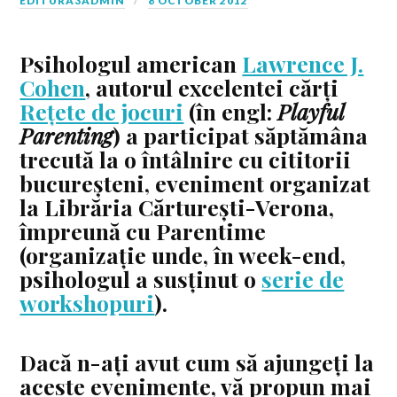
EDITURA3ADMIN
8 OCTOBER 2012
Psihologul american
Lawrence J.
Cohen
, autorul excelentei cărți
Rețete de jocuri
(în engl:
Playful
Parenting
) a participat săptămâna
trecută la o întâlnire cu cititorii
bucureșteni, eveniment organizat
la Librăria Cărturești-Verona,
împreună cu Parentime
(organizație unde, în week-end,
psihologul a susținut o
serie de
workshopuri
).
Dacă n-ați avut cum să ajungeți la
aceste evenimente, vă propun mai