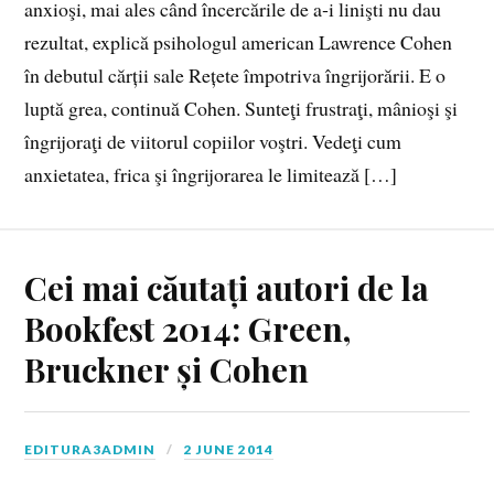
anxioşi, mai ales când încercările de a‑i linişti nu dau
rezultat, explică psihologul american Lawrence Cohen
în debutul cărții sale Rețete împotriva îngrijorării. E o
luptă grea, continuă Cohen. Sunteţi frustraţi, mânioşi şi
îngrijoraţi de viitorul copiilor voştri. Vedeţi cum
anxietatea, frica şi îngrijorarea le limitează […]
Cei mai căutați autori de la
Bookfest 2014: Green,
Bruckner și Cohen
EDITURA3ADMIN
2 JUNE 2014