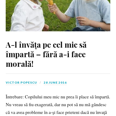
A-l învăța pe cel mic să
împartă – fără a-i face
morală!
VICTOR POPESCU
28 JUNE 2016
Întrebare: Copilului meu mic nu prea îi place să împartă.
Nu vreau să fiu exagerată, dar nu pot să nu mă gândesc
că va avea probleme în a-şi face prieteni dacă nu învaţă