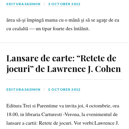
EDITURA3ADMIN
3 OCTOBER 2012
ă­rea să-şi îm­pin­gă mama cu o mână şi să se aga­ţe de ea
cu cea­lal­tă — un ti­par foar­te des în­tâl­nit.
Lansare de carte: “Retete de
jocuri” de Lawrence J. Cohen
EDITURA3ADMIN
1 OCTOBER 2012
Editura Trei si Parentime va invita joi, 4 octombrie, ora
18.00, in libraria Carturesti -Verona, la evenimentul de
lansare a cartii: Retete de jocuri. Vor vorbi:Lawrence J.