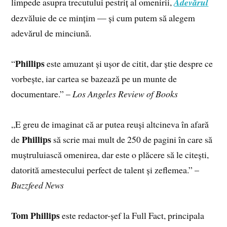
limpede asupra trecutului pestriț al omenirii,
Adevărul
dezvăluie de ce mințim — și cum putem să alegem
adevărul de minciună.
Phillips
“
este amuzant și ușor de citit, dar știe despre ce
vorbește, iar cartea se bazează pe un munte de
documentare.” –
Los Angeles Review of Books
„E greu de imaginat că ar putea reuși altcineva în afară
Phillips
de
să scrie mai mult de 250 de pagini în care să
muștruluiască omenirea, dar este o plăcere să le citești,
datorită amestecului perfect de talent și zeflemea.” –
Buzzfeed News
Tom Phillips
este redactor-șef la Full Fact, principala