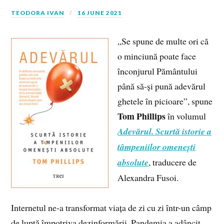
TEODORA IVAN
16 JUNE 2021
„Se spune de multe ori că
o minciună poate face
înconjurul Pământului
până să-și pună adevărul
ghetele în picioare”, spune
Tom Phillips
în volumul
Adevărul. Scurtă istorie a
tâmpeniilor omenești
absolute
, traducere de
Alexandra Fusoi.
Internetul ne-a transformat viața de zi cu zi într-un câmp
de luptă împotriva dezinformării. Pandemia a adâncit