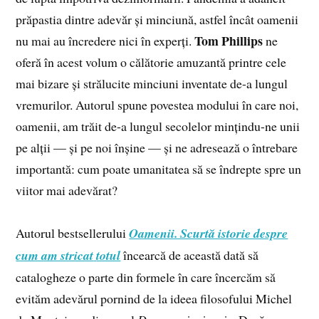
prăpastia dintre adevăr și minciună, astfel încât oamenii
Tom Phillips
nu mai au încredere nici în experți.
ne
oferă în acest volum o călătorie amuzantă printre cele
mai bizare și strălucite minciuni inventate de-a lungul
vremurilor. Autorul spune povestea modului în care noi,
oamenii, am trăit de-a lungul secolelor mințindu-ne unii
pe alții — și pe noi înșine — și ne adresează o întrebare
importantă: cum poate umanitatea să se îndrepte spre un
viitor mai adevărat?
Autorul bestsellerului
Oamenii. Scurtă istorie despre
cum am stricat
totul
încearcă de această dată să
catalogheze o parte din formele în care încercăm să
evităm adevărul pornind de la ideea filosofului Michel