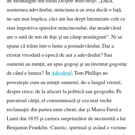
de Montaigne din eseul
Despre mincinoși
: „Dacă,
asemenea adevărului, minciuna n-ar avea decât o față,
ne-am mai împăca, căci am lua drept întemeiate cele ce
stau împotriva spuselor mincinosului; dar neadevărul
are o sută de mii de fețe și un câmp nemărginit“. Ni se
spune că trăim într-o lume a postadevărului. Dar a
existat vreodată o epocă de aur a adevărului? Sau
oamenii au mințit, au spus gogoși și au inventat gogorițe
de când e lumea? În
Adevărul
, Tom Phillips ne
povestește cum au mințit oamenii, de-a lungul vremii,
despre orice, de la afaceri la politică sau geografie. Pe
parcursul cărții, el consemnează și cea mai veche
reclamație din partea unui client, dar și Marea Farsă a
Lunii din 1835 și cariera surprinzător de necinstită a lui
Benjamin Franklin. Caustic, spiritual și având o viziune