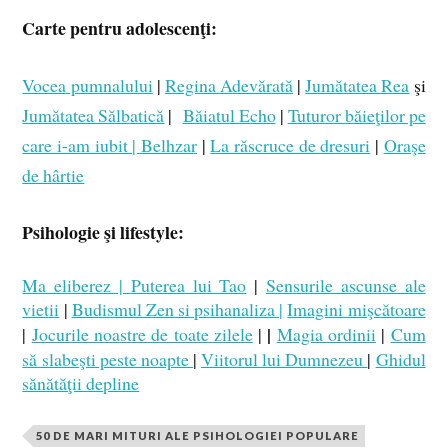
Carte pentru adolescenţi:
Vocea pumnalului
|
Regina Adevărată
|
Jumătatea Rea
şi
Jumătatea Sălbatică
|
Băiatul Echo
|
Tuturor băieţilor pe
care i-am iubit |
Belhzar
|
La răscruce de dresuri
|
Oraşe
de hârtie
Psihologie şi lifestyle:
Ma eliberez |
Puterea lui Tao
|
Sensurile ascunse ale
vietii
|
Budismul Zen si psihanaliza |
Imagini mişcătoare
|
|
Jocurile noastre de toate zilele
|
Magia ordinii
|
Cum
să slabeşti peste noapte
|
Viitorul lui Dumnezeu
|
Ghidul
sănătăţii depline
50 DE MARI MITURI ALE PSIHOLOGIEI POPULARE