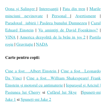
Oona şi Salinger
|
Interesanţii
|
Fata din tren
|
Marile
minciuni nevinovate
|
Personal
|
Avertisment
|
Paradoxul iubirii |
Pasărea bunului Dumnezeu
|
Cazul
Eduard Einstein
|
Va amintiţi de David Foenkinos?
|
VINA
|
America dezgolită de la brâu in jos 2
|
Pastila
roşie
|
Gravitaţie
|
NADA
Carte pentru copii:
Cine a fost….Albert Einstein
|
Cine a fost…Leonardo
Da Vinci
|
Cine a fost…William Shakespeare|
Frank
Einstein şi motorul cu antimaterie
|
Iepuraşul şi Ariciul |
Pasiunea lui Cherry
si
Cufărul lui Skye
|
Spuneti-mi
Jake 1
si
Spuneţi-mi Jake 2