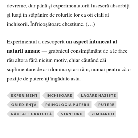
devreme, dar până şi experimentatorii fuseseră absorbiţi
şi luaţi în stăpânire de rolurile lor ca ofi ciali ai
închisorii. Înfricoşătoare chestiune. (…)
un aspect întunecat al
Experimentul a descoperit
naturii umane
— grabnicul consimţământ de a le face
rău altora fără niciun motiv, chiar căutând căi
suplimentare de a-i domina şi a-i răni, numai pentru că o
poziţie de putere îţi îngăduie asta.
EXPERIMENT
ÎNCHISOARE
LAGĂRE NAZISTE
OBIEDIENȚĂ
PSIHOLOGIA PUTERII
PUTERE
RĂUTATE GRATUITĂ
STANFORD
ZIMBARDO