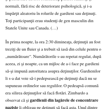
normali, fără risc de deteriorare psihologică, şi i-a
împărţit aleatoriu în rolurile de gardieni sau deţinuţi.
Toţi participanţii erau studenţi de gen masculin din
Statele Unite sau Canada. (…)
În prima noapte, la ora 2:30 dimineaţa, deţinuţii au fost
treziţi de un fluier şi a trebuit să iasă din celule pentru o
„numărătoare“. Numărătorile s-au repetat regulat, după
aceea, zi şi noapte, ca un mijloc de a-i face pe gardieni
să-şi impună autoritatea asupra deţinuţilor. Gardienilor
li s-a dat voie să-i pedepsească pe deţinuţi dacă nu se
supuneau ordinelor sau regulilor. O pedeapsă comună
era silirea deţinuţilor să facă flotări. Zimbardo a
gardienii din lagărele de concentrare
observat că şi
naziste
îi obligau pe deţinuţi să facă asta. Unul dintre