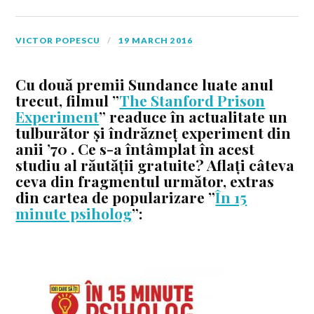
VICTOR POPESCU
19 MARCH 2016
Cu două premii Sundance luate anul
trecut, filmul ”
The Stanford Prison
Experiment
” readuce în actualitate un
tulburător și îndrăzneț experiment din
anii ’70 . Ce s-a întâmplat în acest
studiu al răutății gratuite? Aflați câteva
ceva din fragmentul următor, extras
din cartea de popularizare ”
În 15
minute psiholog
”: