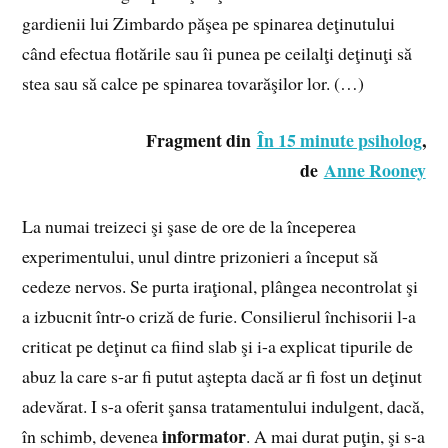
gardienii lui Zimbardo păşea pe spinarea deţinutului
când efectua flotările sau îi punea pe ceilalţi deţinuţi să
stea sau să calce pe spinarea tovarăşilor lor. (…)
Fragment din
În 15 minute psiholog
,
de
Anne Rooney
La numai treizeci şi şase de ore de la începerea
experimentului, unul dintre prizonieri a început să
cedeze nervos. Se purta iraţional, plângea necontrolat şi
a izbucnit într-o criză de furie. Consilierul închisorii l-a
criticat pe deţinut ca fiind slab şi i-a explicat tipurile de
abuz la care s-ar fi putut aştepta dacă ar fi fost un deţinut
adevărat. I s-a oferit şansa tratamentului indulgent, dacă,
informator
în schimb, devenea
. A mai durat puţin, şi s-a