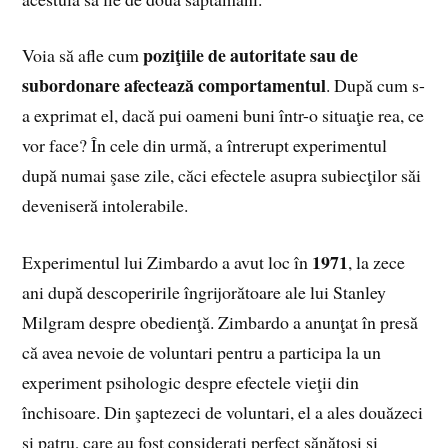
poziţiile de autoritate sau de
Voia să afle cum
subordonare afectează comportamentul
. După cum s-
a exprimat el, dacă pui oameni buni într-o situaţie rea, ce
vor face? În cele din urmă, a întrerupt experimentul
după numai şase zile, căci efectele asupra subiecţilor săi
deveniseră intolerabile.
1971
Experimentul lui Zimbardo a avut loc în
, la zece
ani după descoperirile îngrijorătoare ale lui Stanley
Milgram despre obedienţă. Zimbardo a anunţat în presă
că avea nevoie de voluntari pentru a participa la un
experiment psihologic despre efectele vieţii din
închisoare. Din şaptezeci de voluntari, el a ales douăzeci
şi patru, care au fost consideraţi perfect sănătoşi şi