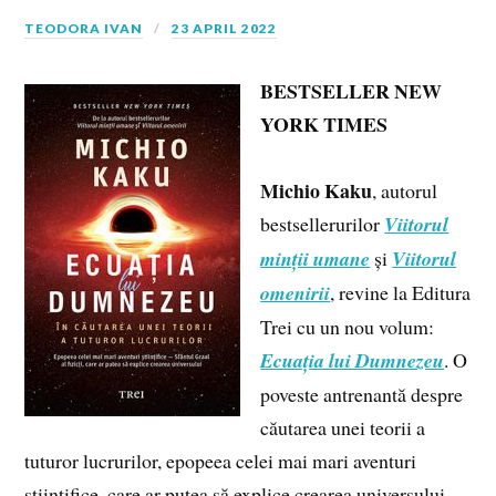
TEODORA IVAN
23 APRIL 2022
BESTSELLER NEW
YORK TIMES
Michio Kaku
, autorul
bestsellerurilor
Viitorul
minții umane
și
Viitorul
omenirii
, revine la Editura
Trei cu un nou volum:
Ecuația lui Dumnezeu
. O
poveste antrenantă despre
căutarea unei teorii a
tuturor lucrurilor, epopeea celei mai mari aventuri
științifice, care ar putea să explice crearea universului.