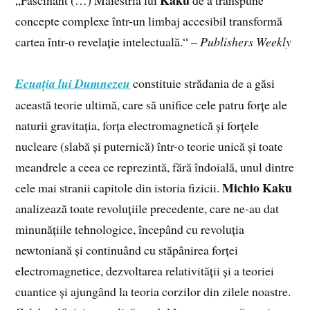
Kaku
„Fascinant (…) Măiestria lui
de a transpune
concepte complexe într-un limbaj accesibil transformă
cartea într-o revelație intelectuală.“ –
Publishers Weekly
Ecuația lui Dumnezeu
constituie strădania de a găsi
această teorie ultimă, care să unifice cele patru forțe ale
naturii gravitația, forța electromagnetică și forțele
nucleare (slabă și puternică) într-o teorie unică și toate
meandrele a ceea ce reprezintă, fără îndoială, unul dintre
Michio Kaku
cele mai stranii capitole din istoria fizicii.
analizează toate revoluțiile precedente, care ne-au dat
minunățiile tehnologice, începând cu revoluția
newtoniană și continuând cu stăpânirea forței
electromagnetice, dezvoltarea relativității și a teoriei
cuantice și ajungând la teoria corzilor din zilele noastre.