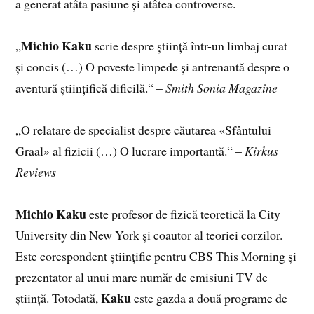
a generat atâta pasiune și atâtea controverse.
Michio Kaku
„
scrie despre știință într-un limbaj curat
și concis (…) O poveste limpede și antrenantă despre o
aventură științifică dificilă.“ –
Smith Sonia Magazine
„O relatare de specialist despre căutarea «Sfântului
Graal» al fizicii (…) O lucrare importantă.“ –
Kirkus
Reviews
Michio Kaku
este profesor de fizică teoretică la City
University din New York și coautor al teoriei corzilor.
Este corespondent științific pentru CBS This Morning și
prezentator al unui mare număr de emisiuni TV de
Kaku
știință. Totodată,
este gazda a două programe de