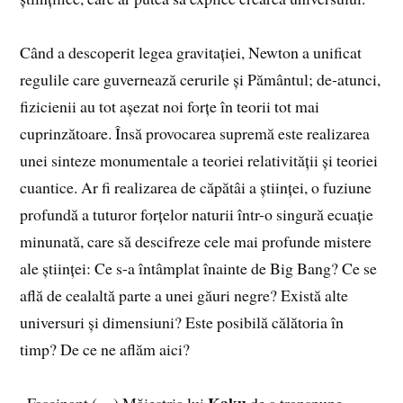
Când a descoperit legea gravitației, Newton a unificat
regulile care guvernează cerurile și Pământul; de-atunci,
fizicienii au tot așezat noi forțe în teorii tot mai
cuprinzătoare. Însă provocarea supremă este realizarea
unei sinteze monumentale a teoriei relativității și teoriei
cuantice. Ar fi realizarea de căpătâi a științei, o fuziune
profundă a tuturor forțelor naturii într-o singură ecuație
minunată, care să descifreze cele mai profunde mistere
ale științei: Ce s-a întâmplat înainte de Big Bang? Ce se
află de cealaltă parte a unei găuri negre? Există alte
universuri și dimensiuni? Este posibilă călătoria în
timp? De ce ne aflăm aici?