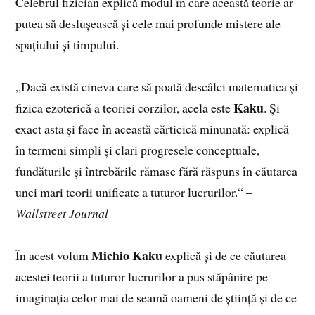
Celebrul fizician explică modul în care această teorie ar
putea să deslușească și cele mai profunde mistere ale
spațiului și timpului.
„Dacă există cineva care să poată descâlci matematica și
Kaku
fizica ezoterică a teoriei corzilor, acela este
. Și
exact asta și face în această cărticică minunată: explică
în termeni simpli și clari progresele conceptuale,
fundăturile și întrebările rămase fără răspuns în căutarea
unei mari teorii unificate a tuturor lucrurilor.“ –
Wallstreet Journal
Michio Kaku
În acest volum
explică și de ce căutarea
acestei teorii a tuturor lucrurilor a pus stăpânire pe
imaginația celor mai de seamă oameni de știință și de ce