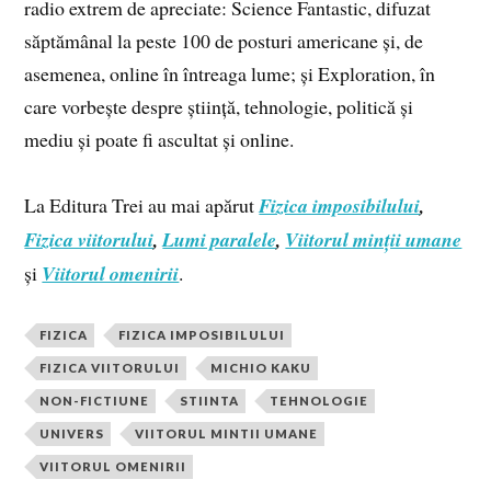
radio extrem de apreciate: Science Fantastic, difuzat
săptămânal la peste 100 de posturi americane și, de
asemenea, online în întreaga lume; și Exploration, în
care vorbește despre știință, tehnologie, politică și
mediu și poate fi ascultat și online.
La Editura Trei au mai apărut
Fizica imposibilului
,
Fizica viitorului
,
Lumi paralele
,
Viitorul minții umane
și
Viitorul omenirii
.
FIZICA
FIZICA IMPOSIBILULUI
FIZICA VIITORULUI
MICHIO KAKU
NON-FICTIUNE
STIINTA
TEHNOLOGIE
UNIVERS
VIITORUL MINTII UMANE
VIITORUL OMENIRII