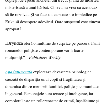
copleșit de eșecul anchetei din trecut și află de moartea
misterioasă a unui bărbat. Cineva nu vrea ca acest caz
să fie rezolvat. Și va face tot ce poate s-o împiedice pe
Erika să descopere adevărul. Oare suspectul este cineva
apropiat?
Bryndza
„
oferă o mulțime de surprize pe parcurs. Fanii
romanelor polițiste contemporane vor fi foarte
mulțumiți.” –
Publishers Weekly
Apă întunecată
explorează devastarea psihologică
cauzată de dispariția unui copil și fragilitatea și
dinamica dintre membrii familiei, poliție și comunitate
în general. Personajele sunt tenace și inteligente, iar
complotul este un rollercoaster de crimă, înșelăciune și