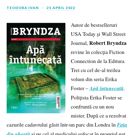
TEODORA IVAN
21 APRIL 2022
Autor de bestselleruri
USA Today și Wall Street
Robert Bryndza
Journal,
revine în colecția Fiction
Connection de la Editura
Trei cu cel de-al treilea
volum din seria Erika
Foster –
Apă întunecată
.
Polițista Erika Foster se
confruntă cu un nou
mister. După ce a rezolvat
cazurile cadavrului găsit într-un parc din Londra în
Fata
din gheață
și pe cel al medicului sufocat în propriul pat