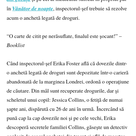
în
Vânător de noapte
, inspectorul-șef trebuie să rezolve
acum o anchetă legată de droguri.
“O carte de citit pe nerăsuflate, finalul este șocant!” –
Booklist
Când inspectorul-șef Erika Foster află că dovezile dintr-
o anchetă legată de droguri sunt depozitate într-o carieră
abandonată de la marginea Londrei, ordonă o operațiune
de căutare. Din mâl sunt recuperate drogurile, dar și
scheletul unui copil: Jessica Collins, o fetiță de numai
șapte ani, dispărută cu 26 de ani în urmă. Încercând să
pună cap la cap dovezile noi și pe cele vechi, Erika
descoperă secretele familiei Collins, găsește un detectiv