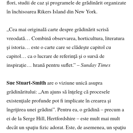
flori, studii de caz și programele de grădinărit organizate
în închisoarea Rikers Island din New York.
„Cea mai originală carte despre grădinărit scrisă
vreodată… Combină observarea, horticultura, literatura
și istoria… este o carte care se clădește capitol cu
capitol… ca o lucrare de referință și o sursă de
inspirație… hrană pentru suflet.” –
Sunday Times
Sue Stuart-Smith
are o viziune unică asupra
grădinăritului: „Am ajuns să înțeleg că procesele
existențiale profunde pot fi implicate în crearea și
îngrijirea unei grădini”. Pentru ea, o grădină – precum a
ei de la Serge Hill, Hertfordshire – este mult mai mult
decât un spațiu fizic adorat. Este, de asemenea, un spațiu