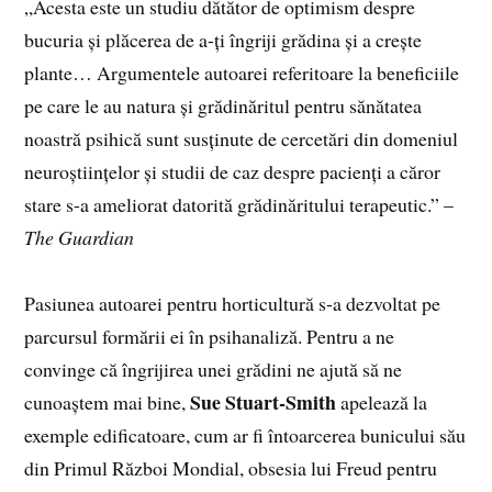
„Acesta este un studiu dătător de optimism despre
bucuria și plăcerea de a-ți îngriji grădina și a crește
plante… Argumentele autoarei referitoare la beneficiile
pe care le au natura și grădinăritul pentru sănătatea
noastră psihică sunt susținute de cercetări din domeniul
neuroștiințelor și studii de caz despre pacienți a căror
stare s-a ameliorat datorită grădinăritului terapeutic.” –
The Guardian
Pasiunea autoarei pentru horticultură s-a dezvoltat pe
parcursul formării ei în psihanaliză. Pentru a ne
convinge că îngrijirea unei grădini ne ajută să ne
Sue Stuart-Smith
cunoaștem mai bine,
apelează la
exemple edificatoare, cum ar fi întoarcerea bunicului său
din Primul Război Mondial, obsesia lui Freud pentru