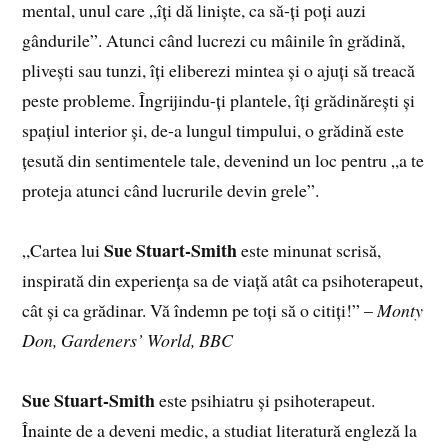
mental, unul care „îți dă liniște, ca să-ți poți auzi
gândurile”. Atunci când lucrezi cu mâinile în grădină,
plivești sau tunzi, îți eliberezi mintea și o ajuți să treacă
peste probleme. Îngrijindu-ți plantele, îți grădinărești și
spațiul interior și, de-a lungul timpului, o grădină este
țesută din sentimentele tale, devenind un loc pentru „a te
proteja atunci când lucrurile devin grele”.
Sue Stuart-Smith
„Cartea lui
este minunat scrisă,
inspirată din experiența sa de viață atât ca psihoterapeut,
cât și ca grădinar. Vă îndemn pe toți să o citiți!” –
Monty
Don, Gardeners’ World, BBC
Sue Stuart-Smith
este psihiatru și psihoterapeut.
Înainte de a deveni medic, a studiat literatură engleză la