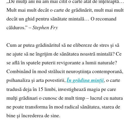
„De mulți ani nu am mai citit o carte atât de înțeleaptă…
Mult mai mult decât o carte de grădinărit, mult mai mult
decât un ghid pentru sănătate mintală… O recomand
călduros.” –
Stephen Fry
Cum ar putea grădinăritul să ne elibereze de stres și să
ne ajute să ne îngrijim de sănătatea noastră mintală? Ce
se află în spatele puterii revigorante a lumii naturale?
Combinând în mod strălucit neuroștiința contemporană,
psihanaliza și arta povestirii,
În grădina minții
, o carte
tradusă deja în 15 limbi, investighează magia pe care
mulți grădinari o cunosc de mult timp – lucrul cu natura
ne poate transforma în mod radical sănătatea, starea de
bine și încrederea de sine.