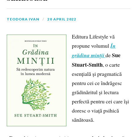
TEODORA IVAN
20 APRIL 2022
Editura Lifestyle vă
propune volumul
În
Sue
grădina minții
de
Stuart-Smith
, o carte
esențială și pragmatică
pentru cei ce îndrăgesc
grădinăritul și lectura
perfectă pentru cei care își
doresc o viață psihică
sănătoasă.