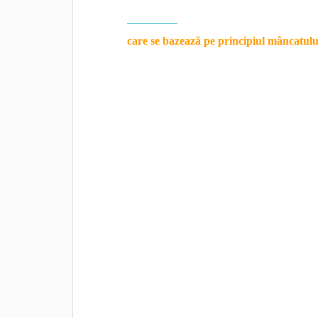
detoxifiere
“, apărută la editura Lifestyle î
care se bazează pe principiul mâncatului
alimentele uşoare precum fructele şi legume
peştele sau carnea, la sfârşit pentru a fac
tranzitului intestinal este foarte importantă
balonarea.
Aflați ce este bine să mâncați la 
articolul