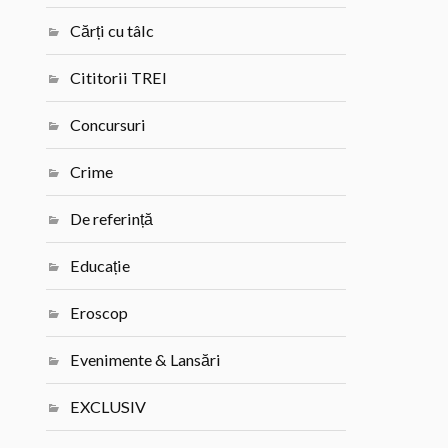
Cărți cu tâlc
Cititorii TREI
Concursuri
Crime
De referință
Educație
Eroscop
Evenimente & Lansări
EXCLUSIV