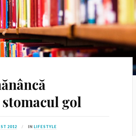
mănâncă
 stomacul gol
ST 2012
IN
LIFESTYLE