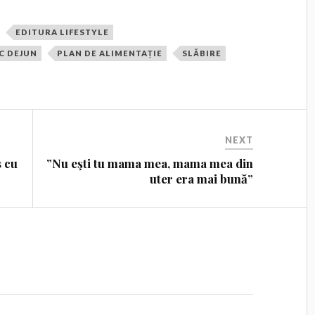
EDITURA LIFESTYLE
C DEJUN
PLAN DE ALIMENTAȚIE
SLĂBIRE
NEXT
s cu
”Nu eşti tu mama mea, mama mea din
uter era mai bună”