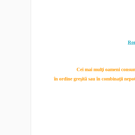
Nu contează doar ce alimente consumaţi s
Alegeţi să consumaţi mai întâi alimente 
din stomac şi risipa de energie, scrie
Rom
Ordinea în care consumaţi alimentele la masă
detoxifiere.
Cei mai mulţi oameni consumă
în ordine greşită sau în combinaţii nepot
să aibă energie”, deşi nu le este foame şi
cereale sau pâine prăjită cu unt, care se d
la ora zece, majoritatea persoanelor aleg f
ordine, alimentele formează ambuteiaje, împ
Kimberly Snyder, nutriţionistă şi expertă î