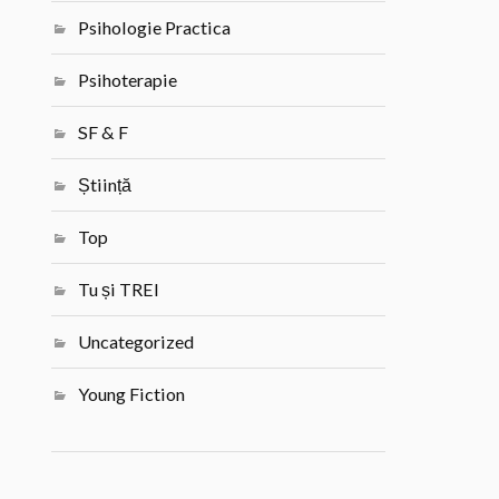
Psihologie Practica
Psihoterapie
SF & F
Știință
Top
Tu și TREI
Uncategorized
Young Fiction