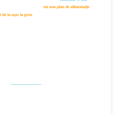
n colecţia „Citeşte sănătos”,
un nou plan de alimentaţie
 de la uşor la greu
.
Ea recomandă să mâncaţi
le la începutul mesei, lăsându-le pe cele mai grele, ca
e mâncarea să circule mai repede prin organism. Viteza
 deoarece reduce fermentaţia, putrefacţia, gazele şi
micul-dejun, la prânz și la cină din continuarea
ui din
România liberă