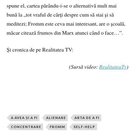
spune el, cartea părându-i-se o alternativă mult mai
bună la „tot vraful de cărți despre cum să stai și să
meditezi; Fromm este ceva mai interesant, are o școală,
măcar citează frumos din Marx atunci când o face…”.
Și cronica de pe Realitatea TV:
(Sursă video:
RealitateaTv
)
A AVEA ȘI A FI
ALIENARE
ARTA DE A FI
CONCENTRARE
FROMM
SELF-HELP