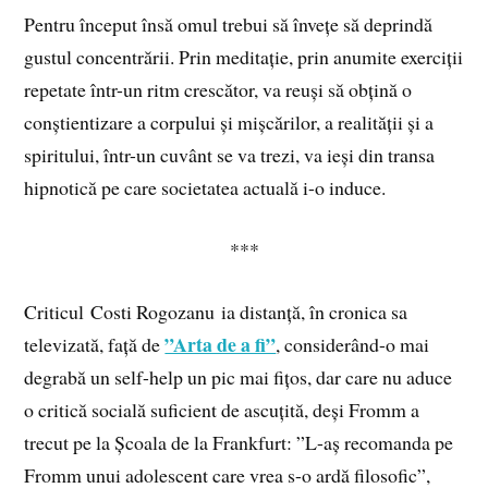
Pentru început însă omul trebui să învețe să deprindă
gustul concentrării. Prin meditație, prin anumite exerciții
repetate într-un ritm crescător, va reuși să obțină o
conștientizare a corpului și mișcărilor, a realității și a
spiritului, într-un cuvânt se va trezi, va ieși din transa
hipnotică pe care societatea actuală i-o induce.
***
Criticul Costi Rogozanu ia distanță, în cronica sa
”Arta de a fi”
televizată, față de
, considerând-o mai
degrabă un self-help un pic mai fițos, dar care nu aduce
o critică socială suficient de ascuțită, deși Fromm a
trecut pe la Școala de la Frankfurt: ”L-aș recomanda pe
Fromm unui adolescent care vrea s-o ardă filosofic”,