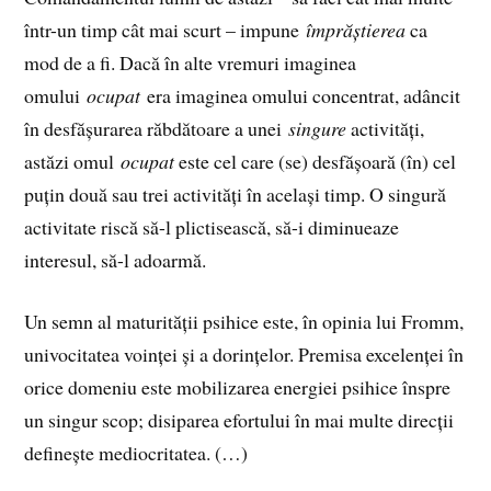
într-un timp cât mai scurt – impune
împrăștierea
ca
mod de a fi. Dacă în alte vremuri imaginea
omului
ocupat
era imaginea omului concentrat, adâncit
în desfășurarea răbdătoare a unei
singure
activități,
astăzi omul
ocupat
este cel care (se) desfășoară (în) cel
puțin două sau trei activități în același timp. O singură
activitate riscă să-l plictisească, să-i diminueaze
interesul, să-l adoarmă.
Un semn al maturității psihice este, în opinia lui Fromm,
univocitatea voinței și a dorințelor. Premisa excelenței în
orice domeniu este mobilizarea energiei psihice înspre
un singur scop; disiparea efortului în mai multe direcții
definește mediocritatea. (…)