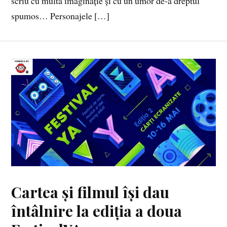
scriu cu multă imaginație și cu un umor de-a dreptul
spumos… Personajele […]
Cartea și filmul își dau
întâlnire la ediția a doua