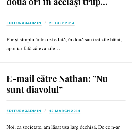
două ori în același trup…
EDITURA3ADMIN
25 JULY 2014
Pur și simplu, într-o zi e fată, în două sau trei zile băiat,
apoi iar fată câteva zile…
E-mail către Nathan: ”Nu
sunt diavolul”
EDITURA3ADMIN
12 MARCH 2014
Noi, ca societate, am lăsat ușa larg dechisă. De ce n-ar