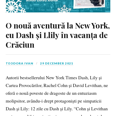
O nouă aventură la New York,
cu Dash și Llily în vacanța de
Crăciun
TEODORA IVAN
29 DECEMBER 2021
Autorii bestsellerului New York Times Dash, Lily și
Cartea Provocărilor, Rachel Cohn și David Levithan, ne
oferă o nouă poveste de dragoste de un entuziasm
molipsitor, avându-i drept protagoniști pe simpaticii
Dash și Lily: 12 zile cu Dash și Lily. “Cohn și Levithan