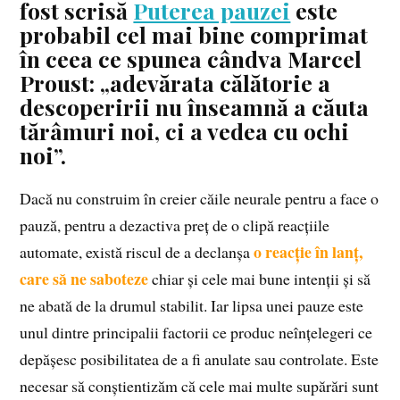
fost scrisă
Puterea pauzei
este
probabil cel mai bine comprimat
în ceea ce spunea cândva Marcel
Proust: „adevărata călătorie a
descoperirii nu înseamnă a căuta
tărâmuri noi, ci a vedea cu ochi
noi”.
Dacă nu construim în creier căile neurale pentru a face o
pauză, pentru a dezactiva preț de o clipă reacțiile
o reacție în lanț,
automate, există riscul de a declanșa
care să ne saboteze
chiar și cele mai bune intenții și să
ne abată de la drumul stabilit. Iar lipsa unei pauze este
unul dintre principalii factorii ce produc neînțelegeri ce
depășesc posibilitatea de a fi anulate sau controlate. Este
necesar să conștientizăm că cele mai multe supărări sunt