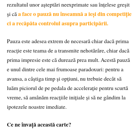
rezultatul unor așteptări neexprimate sau înțelese greșit
a face o pauză nu înseamnă a ieși din competiție
și că
ci a recăpăta controlul asupra participării.
Pauza este adesea extrem de necesară chiar dacă prima
reacție este teama de a transmite nehotărâre, chiar dacă
prima impresie este că durează prea mult. Acestă pauză
e unul dintre cele mai frumoase paradoxuri: pentru a
avansa, a câștiga timp și opțiuni, nu trebuie decât să
luăm piciorul de pe pedala de accelerație pentru scurtă
vreme, să amânăm reacțiile inițiale și să ne gândim la
ipotezele noastre imediate.
Ce ne învață această carte?