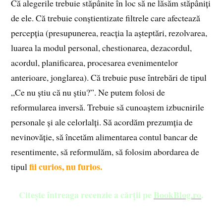
Că alegerile trebuie stăpânite în loc să ne lăsăm stăpâniți
de ele. Că trebuie conștientizate filtrele care afectează
percepția (presupunerea, reacția la așteptări, rezolvarea,
luarea la modul personal, chestionarea, dezacordul,
acordul, planificarea, procesarea evenimentelor
anterioare, jonglarea). Că trebuie puse întrebări de tipul
„Ce nu știu că nu știu?”. Ne putem folosi de
reformularea inversă. Trebuie să cunoaștem izbucnirile
personale și ale celorlalți. Să acordăm prezumția de
nevinovăție, să încetăm alimentarea contul bancar de
resentimente, să reformulăm, să folosim abordarea de
fii curios, nu furios.
tipul
Citește întreaga recenzie a cărții pe
BookBlog.ro
.