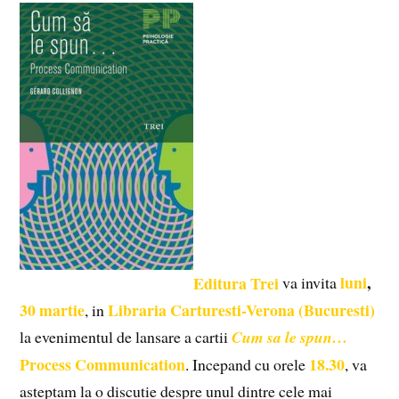
Editura Trei
luni
,
va invita
30 martie
Libraria Carturesti-Verona (Bucuresti)
, in
la evenimentul de lansare a cartii
Cum sa le spun…
Process Communication
18.30
. Incepand cu orele
, va
asteptam la o discutie despre unul dintre cele mai