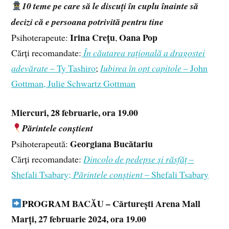
10 teme pe care să le discuți în cuplu înainte să
decizi că e persoana potrivită pentru tine
Irina Crețu
Oana Pop
Psihoterapeute:
,
Cărți recomandate:
În căutarea rațională a dragostei
adevărate
– Ty Tashiro
;
Iubirea în opt capitole
– John
Gottman, Julie Schwartz Gottman
Miercuri, 28 februarie, ora 19.00
Părintele conștient
Georgiana Bucătariu
Psihoterapeută:
Cărți recomandate:
Dincolo de pedepse și răsfăț
–
Shefali Tsabary;
Părintele conștient
– Shefali Tsabary
PROGRAM BACĂU – Cărturești Arena Mall
Marți, 27 februarie 2024, ora 19.00