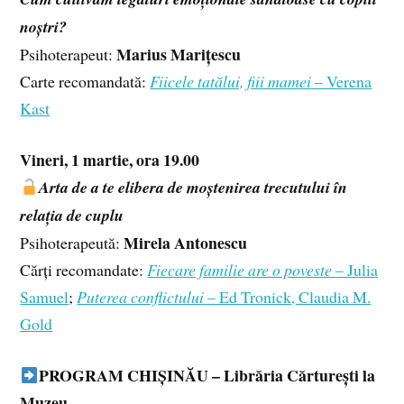
noștri?
Marius Marițescu
Psihoterapeut:
Carte recomandată:
Fiicele tatălui, fiii mamei
– Verena
Kast
Vineri, 1 martie, ora 19.00
Arta de a te elibera de moștenirea trecutului în
relația de cuplu
Mirela Antonescu
Psihoterapeută:
Cărți recomandate:
Fiecare familie are o poveste
– Julia
Samuel
;
Puterea conflictului
– Ed Tronick, Claudia M.
Gold
PROGRAM CHIȘINĂU – Librăria Cărturești la
Muzeu