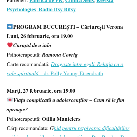
Fabrica de PR
Clinica Sens
Revista
Parteneri:
,
,
Psychologies
Radio Itsy Bitsy
,
.
PROGRAM BUCUREȘTI – Cărturești Verona
Luni, 26 februarie, ora 19.00
Curajul de a iubi
Psihoterapeută:
Ramona Covrig
Carte recomandată:
Dragoste între egali. Relația ca o
cale spirituală
– dr. Polly Young-Eisendrath
Marți, 27 februarie, ora 19.00
Viața complicată a adolescenților – Cum să le fim
aproape?
Otilia Mantelers
Psihoterapeută:
Cărți recomandate:
G
hid pentru rezolvarea dificultăților
psihice ale copiilor și adolescenților
– Pier Bryden, Dr.