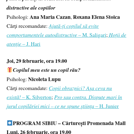
distructive ale copiilor
Ana Maria Cazan
Roxana Elena Stoica
Psihologi:
,
Cărți recomandate:
Ajută-ți copilul să evite
comportamentele autodistructive
– M. Saligari
;
Hoții de
atenție
– J. Hari
Joi, 29 februarie, ora 19.00
Copilul meu este un copil rău?
Nicoleta Lupu
Psiholog:
Cărți recomandate:
Copii obraznici? Așa ceva nu
există!
– K. Silverton
;
Pro sau contra. Dispute mari în
jurul copilăriei mici – ce ne spune știința
– H. Junier
PROGRAM SIBIU – Cărturești Promenada Mall
Luni, 26 februarie, ora 19.00