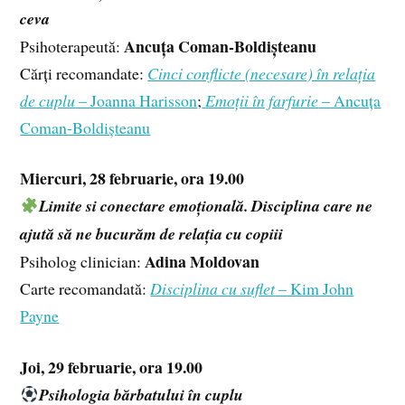
ceva
Ancuța Coman-Boldișteanu
Psihoterapeută:
Cărți recomandate:
Cinci conflicte (necesare) în relația
de cuplu
– Joanna Harisson
;
Emoții în farfurie
– Ancuța
Coman-Boldișteanu
Miercuri, 28 februarie, ora 19.00
Limite si conectare emoțională. Disciplina care ne
ajută să ne bucurăm de relația cu copiii
Adina Moldovan
Psiholog clinician:
Carte recomandată:
Disciplina cu suflet
– Kim John
Payne
Joi, 29 februarie, ora 19.00
Psihologia bărbatului în cuplu