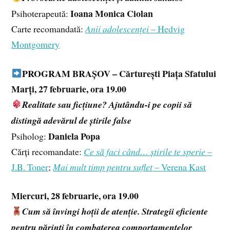
Ioana Monica Ciolan
Psihoterapeută:
Carte recomandată:
Anii adolescenței
– Hedvig
Montgomery
PROGRAM BRAȘOV – Cărturești Piața Sfatului
Marți, 27 februarie, ora 19.00
Realitate sau ficțiune? Ajutându-i pe copii să
distingă adevărul de știrile false
Daniela Popa
Psiholog:
Cărți recomandate:
Ce să faci când… știrile te sperie
–
J.B. Toner
;
Mai mult timp pentru suflet
– Verena Kast
Miercuri, 28 februarie, ora 19.00
Cum să învingi hoții de atenție. Strategii eficiente
pentru părinți în combaterea comportamentelor