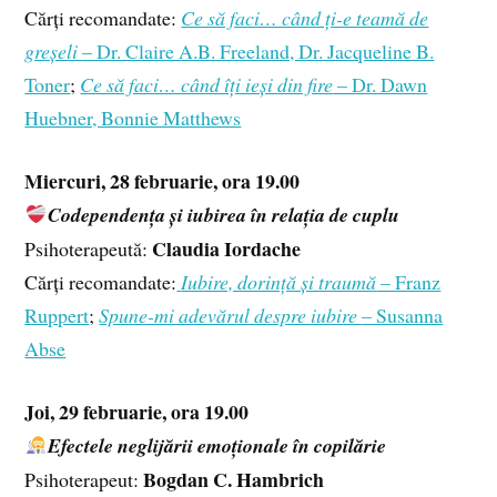
Cărți recomandate:
Ce să faci… când ți-e teamă de
greșeli
– Dr. Claire A.B. Freeland, Dr. Jacqueline B.
Toner
;
Ce să faci… când îți ieși din fire
– Dr. Dawn
Huebner, Bonnie Matthews
Miercuri, 28 februarie, ora 19.00
Codependența și iubirea în relația de cuplu
Claudia Iordache
Psihoterapeută:
Cărți recomandate:
Iubire, dorință și traumă
– Franz
Ruppert
;
Spune-mi adevărul despre iubire
– Susanna
Abse
Joi, 29 februarie, ora 19.00
Efectele neglijării emoționale în copilărie
Bogdan C. Hambrich
Psihoterapeut: