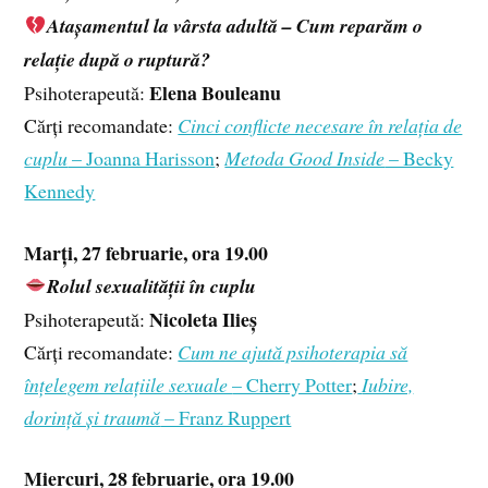
Atașamentul la vârsta adultă – Cum reparăm o
relație după o ruptură?
Elena Bouleanu
Psihoterapeută:
Cărți recomandate:
Cinci conflicte necesare în relația de
cuplu
– Joanna Harisson
;
Metoda Good Inside
– Becky
Kennedy
Marți, 27 februarie, ora 19.00
Rolul sexualității în cuplu
Nicoleta Ilieș
Psihoterapeută:
Cărți recomandate:
Cum ne ajută psihoterapia să
înțelegem relațiile sexuale
– Cherry Potter
;
Iubire,
dorință și traumă
– Franz Ruppert
Miercuri, 28 februarie, ora 19.00