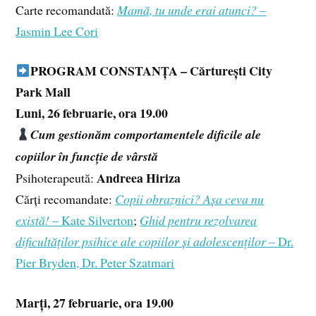
Carte recomandată:
Mamă, tu unde erai atunci?
–
Jasmin Lee Cori
PROGRAM CONSTANȚA – Cărturești City
Park Mall
Luni, 26 februarie, ora 19.00
Cum gestionăm comportamentele dificile ale
copiilor în funcție de vârstă
Andreea Hiriza
Psihoterapeută:
Cărți recomandate:
Copii obraznici? Așa ceva nu
există!
– Kate Silverton
;
Ghid pentru rezolvarea
dificultăților psihice ale copiilor și adolescenților
– Dr.
Pier Bryden, Dr. Peter Szatmari
Marți, 27 februarie, ora 19.00