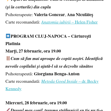
(și în certurile) din cuplu
Valeria Goncear
Ana Niculăieș
Psihoterapeute:
,
Carte recomandată:
Anatomia iubirii
– Helen Fisher
PROGRAM CLUJ-NAPOCA – Cărturești
Platinia
Marți, 27 februarie, ora 19.00
Cum să fim mai aproape de copiii noștri. Identifică
nevoile copilului și ajută-l să se dezvolte sănătos
Giorgiana Benga-Anton
Psihoterapeută:
Carte recomandată:
Metoda Good Inside
– dr. Becky
Kennedy
Miercuri, 28 februarie, ora 19.00
Dragul meu copil, trauma străbunicii eu ție nu ți-o