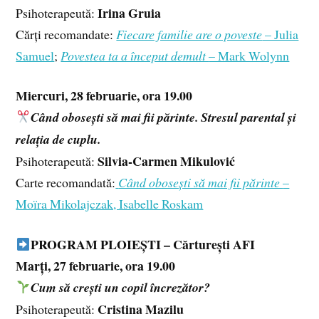
Irina Gruia
Psihoterapeută:
Cărți recomandate:
Fiecare familie are o poveste
– Julia
Samuel
;
Povestea ta a început demult
– Mark Wolynn
Miercuri, 28 februarie, ora 19.00
Când obosești să mai fii părinte. Stresul parental și
relația de cuplu.
Silvia-Carmen Mikulović
Psihoterapeută:
Carte recomandată:
Când obosești să mai fii părinte
–
Moïra Mikolajczak, Isabelle Roskam
PROGRAM PLOIEȘTI – Cărturești AFI
Marți, 27 februarie, ora 19.00
Cum să crești un copil încrezător?
Cristina Mazilu
Psihoterapeută: