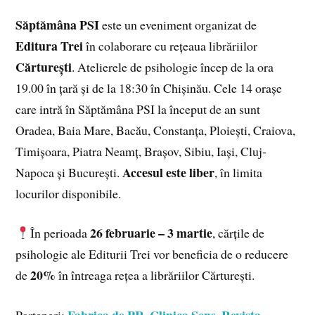
Săptămâna PSI
este un eveniment organizat de
Editura Trei
în colaborare cu rețeaua librăriilor
Cărturești
. Atelierele de psihologie încep de la ora
19.00 în țară și de la 18:30 în Chișinău. Cele 14 orașe
care intră în Săptămâna PSI la început de an sunt
Oradea, Baia Mare, Bacău, Constanța, Ploiești, Craiova,
Timișoara, Piatra Neamț, Brașov, Sibiu, Iași, Cluj-
Accesul este liber
Napoca și București.
, în limita
locurilor disponibile.
26 februarie – 3 martie
În perioada
, cărțile de
psihologie ale Editurii Trei vor beneficia de o reducere
20%
de
în întreaga rețea a librăriilor Cărturești.