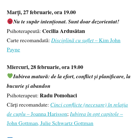
Marți, 27 februarie, ora 19.00
Nu te supăr intenționat. Sunt doar dezorientat!
Cecilia Ardusătan
Psihoterapeută:
Carte recomandată:
Disciplină cu suflet
– Kim John
Payne
Miercuri, 28 februarie, ora 19.00
Iubirea matură: de la efort, conflict și planificare, la
bucurie și abandon
Radu Pomohaci
Psihoterapeut:
Cărți recomandate:
Cinci conflicte (necesare) în relația
de cuplu
– Joanna Harisson
;
Iubirea în opt capitole
–
John Gottman, Julie Schwartz Gottman