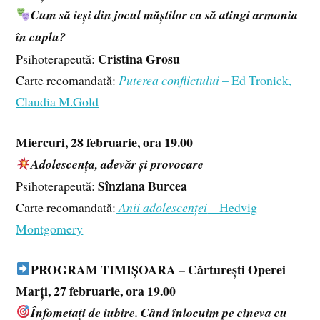
Cum să ieși din jocul măștilor ca să atingi armonia
în cuplu?
Cristina Grosu
Psihoterapeută:
Carte recomandată:
Puterea conflictului
– Ed Tronick,
Claudia M.Gold
Miercuri, 28 februarie, ora 19.00
Adolescența, adevăr și provocare
Sînziana Burcea
Psihoterapeută:
Carte recomandată:
Anii adolescenței
– Hedvig
Montgomery
PROGRAM TIMIȘOARA – Cărturești Operei
Marți, 27 februarie, ora 19.00
Înfometați de iubire. Când înlocuim pe cineva cu