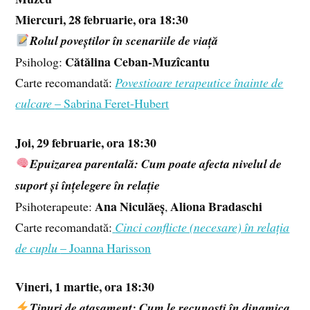
Miercuri, 28 februarie, ora 18:30
Rolul poveștilor în scenariile de viață
Cătălina Ceban-Muzîcantu
Psiholog:
Carte recomandată:
Povestioare terapeutice înainte de
culcare
– Sabrina Feret-Hubert
Joi, 29 februarie, ora 18:30
Epuizarea parentală: Cum poate afecta nivelul de
suport și înțelegere în relație
Ana Niculăeș
Aliona Bradaschi
Psihoterapeute:
,
Carte recomandată:
Cinci conflicte (necesare) în relația
de cuplu
– Joanna Harisson
Vineri, 1 martie, ora 18:30
Tipuri de atașament: Cum le recunoști în dinamica