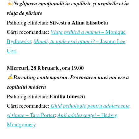
Neglijarea emoțională în copilărie și urmările ei în
viața de părinte
Silvestru Alina Elisabeta
Psiholog clinician:
Cărți recomandate:
Viața psihică a mamei
– Monique
Bydlowski
;
Mamă, tu unde erai atunci?
– Jasmin Lee
Cori
Miercuri, 28 februarie, ora 19.00
Parenting contemporan. Provocarea unei noi ere a
copilului modern
Emilia Ionescu
Psiholog clinician:
Cărți recomandate:
Ghid psihologic pentru adolescente
și tinere
– Tara Porter
;
Anii adolescenței
– Hedvig
Montgomery