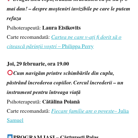
mai dau! – despre moșteniri invizibile pe care le putem
refuza
Laura Eisikovits
Psihoterapeută:
Carte recomandată:
Cartea pe care v-ați fi dorit să o
citească părinții voștri
– Philippa Perry
Joi, 29 februarie, ora 19.00
Cum navigăm printre schimbările din cuplu,
păstrând încrederea copiilor. Cercul încrederii – un
instrument pentru întreaga viață
Cătălina Poiană
Psihoterapeută:
Carte recomandată:
Fiecare familie are o poveste
– Julia
Samuel
PROGRAM IAȘI – Cărturești Palas