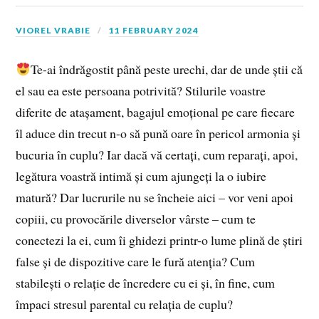
VIOREL VRABIE
11 FEBRUARY 2024
Te-ai îndrăgostit până peste urechi, dar de unde știi că
el sau ea este persoana potrivită? Stilurile voastre
diferite de atașament, bagajul emoțional pe care fiecare
îl aduce din trecut n-o să pună oare în pericol armonia și
bucuria în cuplu? Iar dacă vă certați, cum reparați, apoi,
legătura voastră intimă și cum ajungeți la o iubire
matură? Dar lucrurile nu se încheie aici – vor veni apoi
copiii, cu provocările diverselor vârste – cum te
conectezi la ei, cum îi ghidezi printr-o lume plină de știri
false și de dispozitive care le fură atenția? Cum
stabilești o relație de încredere cu ei și, în fine, cum
împaci stresul parental cu relația de cuplu?