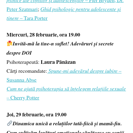
Peter Szatmari
;
Ghid psihologic pentru adolescente și
tinere
– Tara Porter
Miercuri, 28 februarie, ora 19.00
Invită-mă la tine-n suflet! Adevăruri și secrete
despre DOI
Laura Pănăzan
Psihoterapeută:
Cărți recomandate:
Spune-mi adevărul despre iubire
–
Susanna Abse
Cum ne ajută psihoterapia să înțelegem relațiile sexuale
– Cherry Potter
Joi, 29 februarie, ora 19.00
Dinamica unică a relațiilor tată-fiică și mamă-fiu.
Cum cultivăm legături emoționale sănătoase cu copiii