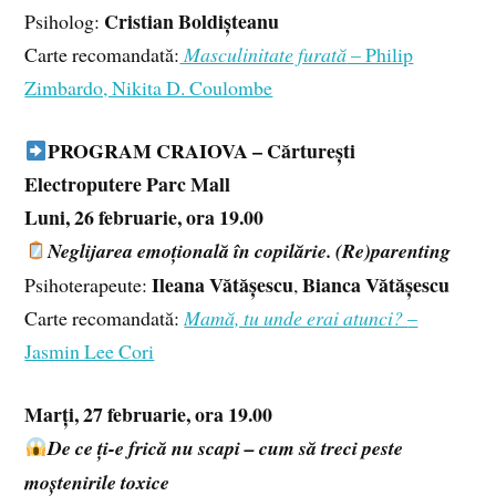
Cristian Boldișteanu
Psiholog:
Carte recomandată:
Masculinitate furată
– Philip
Zimbardo, Nikita D. Coulombe
PROGRAM CRAIOVA – Cărturești
Electroputere Parc Mall
Luni, 26 februarie, ora 19.00
Neglijarea emoțională în copilărie. (Re)parenting
Ileana Vătășescu
Bianca Vătășescu
Psihoterapeute:
,
Carte recomandată:
Mamă, tu unde erai atunci?
–
Jasmin Lee Cori
Marți, 27 februarie, ora 19.00
De ce ți-e frică nu scapi – cum să treci peste
moștenirile toxice