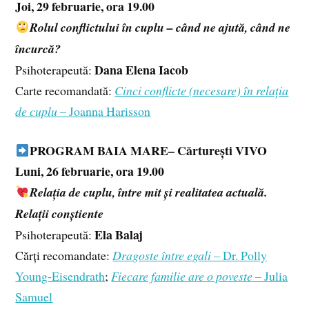
Joi, 29 februarie, ora 19.00
Rolul conflictului în cuplu – când ne ajută, când ne
încurcă?
Dana Elena Iacob
Psihoterapeută:
Carte recomandată:
Cinci conflicte (necesare) în relația
de cuplu
– Joanna Harisson
PROGRAM BAIA MARE– Cărturești VIVO
Luni, 26 februarie, ora 19.00
Relația de cuplu, între mit și realitatea actuală.
Relații conștiente
Ela Balaj
Psihoterapeută:
Cărți recomandate:
Dragoste între egali
– Dr. Polly
Young-Eisendrath
;
Fiecare familie are o poveste
– Julia
Samuel