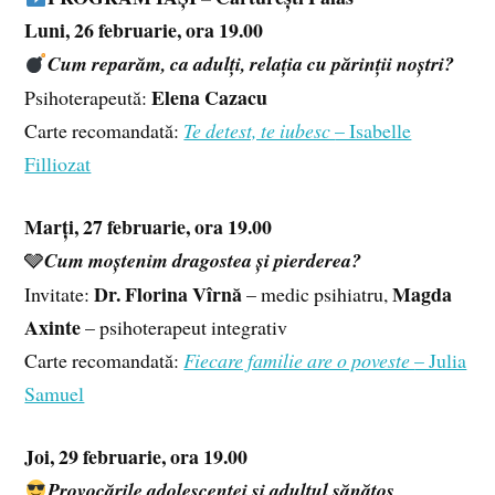
Luni, 26 februarie, ora 19.00
Cum reparăm, ca adulți, relația cu părinții noștri?
Elena Cazacu
Psihoterapeută:
Carte recomandată:
Te detest, te iubesc
– Isabelle
Filliozat
Marți, 27 februarie, ora 19.00
🩶
Cum moștenim dragostea și pierderea?
Dr. Florina Vîrnă
Magda
Invitate:
– medic psihiatru,
Axinte
– psihoterapeut integrativ
Carte recomandată:
Fiecare familie are o poveste
– Julia
Samuel
Joi, 29 februarie, ora 19.00
Provocările adolescenței și adultul sănătos