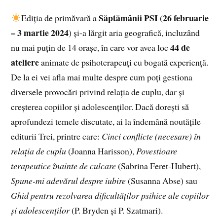
Săptămânii PSI
26 februarie
Ediția de primăvară a
(
– 3 martie 2024
) și-a lărgit aria geografică, incluzând
44 de
nu mai puțin de 14 orașe, în care vor avea loc
ateliere
animate de psihoterapeuți cu bogată experiență.
De la ei vei afla mai multe despre cum poți gestiona
diversele provocări privind relația de cuplu, dar și
creșterea copiilor și adolescenților. Dacă dorești să
aprofundezi temele discutate, ai la îndemână noutățile
editurii Trei, printre care:
Cinci conflicte (necesare) în
relația de cuplu
(Joanna Harisson),
Povestioare
terapeutice înainte de culcare
(Sabrina Feret-Hubert),
Spune-mi adevărul despre iubire
(Susanna Abse) sau
Ghid pentru rezolvarea dificultăților psihice ale copiilor
și adolescenților
(P. Bryden și P. Szatmari).