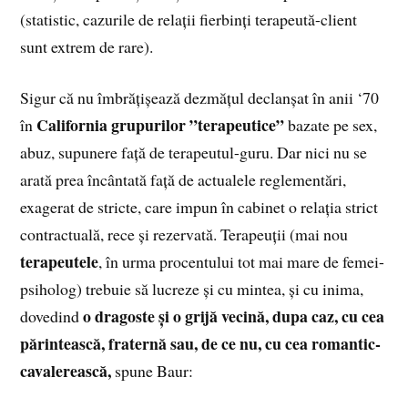
(statistic, cazurile de relații fierbinți terapeută-client
sunt extrem de rare).
Sigur că nu îmbrățișează dezmățul declanșat în anii ‘70
California grupurilor ”terapeutice”
în
bazate pe sex,
abuz, supunere față de terapeutul-guru. Dar nici nu se
arată prea încântată față de actualele reglementări,
exagerat de stricte, care impun în cabinet o relația strict
contractuală, rece și rezervată. Terapeuții (mai nou
terapeutele
, în urma procentului tot mai mare de femei-
psiholog) trebuie să lucreze și cu mintea, și cu inima,
o dragoste și o grijă vecină, dupa caz, cu cea
dovedind
părintească, fraternă sau, de ce nu, cu cea romantic-
cavalerească,
spune Baur: