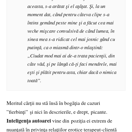
aceasta, s-a arătat şi el aţâţat. Şi, la un
moment dat, când pentru câteva clipe s-a
întins gemând peste mine şi a făcut cea mai
veche mişcare convulsivă de când lumea, în
sinea mea s-a ridicat cel mai josnic gând cu
putinţă, ca o miasmă dintr-o mlaştină:
„Ciudat mod mai ai de-a trata pacienţii, din
câte văd, şi pe lângă că-ţi faci mendrele, mai
eşti şi plătit pentru asta, chiar dacă o nimica
toată”.
Meritul cărții nu stă însă în bogăția de cazuri
”fierbinți” și nici în descrierile, e drept, picante.
Inteligența autoarei
vine din poziția ei extrem de
nuanțată în privința relațiilor erotice terapeut-clientă