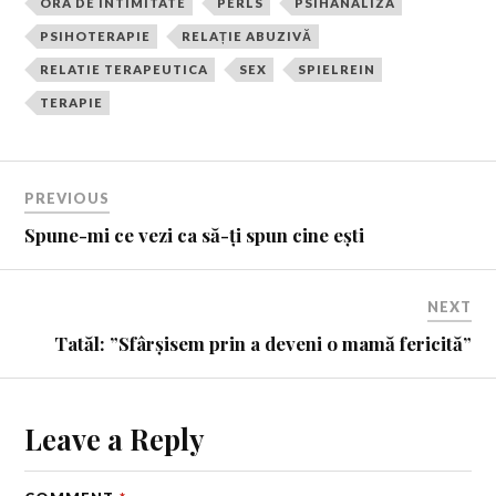
ORA DE INTIMITATE
PERLS
PSIHANALIZA
PSIHOTERAPIE
RELAȚIE ABUZIVĂ
RELATIE TERAPEUTICA
SEX
SPIELREIN
TERAPIE
PREVIOUS
Spune-mi ce vezi ca să-ți spun cine ești
NEXT
Tatăl: ”Sfârșisem prin a deveni o mamă fericită”
Leave a Reply