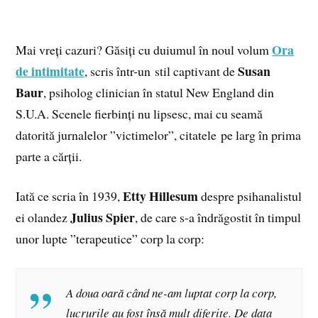
Ora
Mai vreți cazuri? Găsiți cu duiumul în noul volum
de intimitate
Susan
, scris într-un stil captivant de
Baur
, psiholog clinician în statul New England din
S.U.A. Scenele fierbinți nu lipsesc, mai cu seamă
datorită jurnalelor ”victimelor”, citatele pe larg în prima
parte a cărții.
Etty Hillesum
Iată ce scria în 1939,
despre psihanalistul
Julius Spier
ei olandez
, de care s-a îndrăgostit în timpul
unor lupte ”terapeutice” corp la corp:
A doua oară când ne-am luptat corp la corp,
lucrurile au fost însă mult diferite. De data