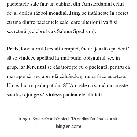
pacientele sale într-un cabinet din Amsterdamul celui
Jung
de-al doilea război mondial.
se întâlnește în secret
cu una dintre pacientele sale, care ulterior îi va fi și
secretară (celebrul caz Sabina Spielrein).
Perls
, fondatorul Gestalt-terapiei, încurajează o pacientă
să se vindece apelând la mai puțin obișnuitul sex în
Ferenczi
grup, iar
se căsătorește cu o pacientă, pentru ca
mai apoi să i se aprindă călcâiele și după fiica acesteia.
Un psihiatru psihopat din SUA crede ca sămânța sa este
sacră și ajunge să violeze pacientele clinicii.
Jung și Spielrein în biopicul ”Prendimi l’anima” (sursă:
iainglen.com)