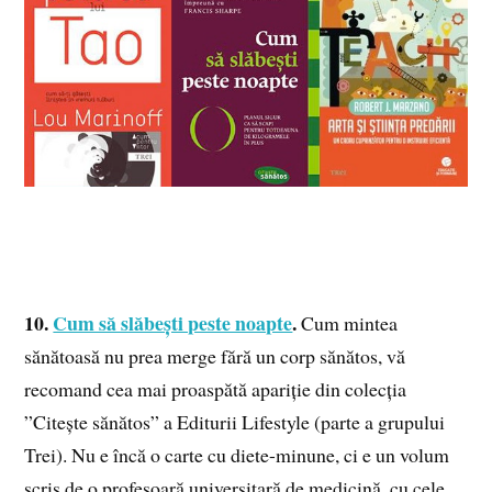
10.
Cum să slăbești peste noapte
.
Cum mintea
sănătoasă nu prea merge fără un corp sănătos, vă
recomand cea mai proaspătă apariție din colecția
”Citește sănătos” a Editurii Lifestyle (parte a grupului
Trei). Nu e încă o carte cu diete-minune, ci e un volum
scris de o profesoară universitară de medicină, cu cele