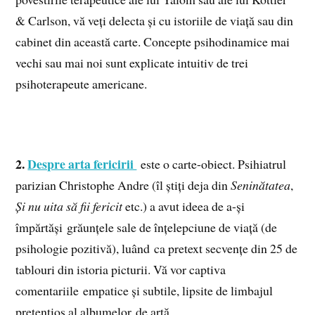
& Carlson, vă veți delecta și cu istoriile de viață sau din
cabinet din această carte. Concepte psihodinamice mai
vechi sau mai noi sunt explicate intuitiv de trei
psihoterapeute americane.
2.
Despre arta fericirii
este o carte-obiect. Psihiatrul
parizian Christophe Andre (îl știți deja din
Seninătatea
,
Și nu uita să fii fericit
etc.) a avut ideea de a-și
împărtăși grăunțele sale de înțelepciune de viață (de
psihologie pozitivă), luând ca pretext secvențe din 25 de
tablouri din istoria picturii. Vă vor captiva
comentariile empatice și subtile, lipsite de limbajul
pretențios al albumelor de artă.