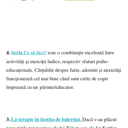
4.
Seria
Ce să faci?
este o combinație excelentă între
activități și exerciții ludice, respectiv sfaturi psiho-
educaționale. Cărțuliile despre furie, adormit și anxietăți
funcționează cel mai bine când sunt citite de copii
împreună cu un părinte/educator.
3.
La terapie în fustița de balerină.
Dacă v-au plăcut
povestirile terapeutice ale lui Yalom sau ale lui Kottler