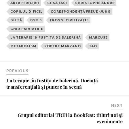
ARTA FERICIRII
CE SA FACI
CHRISTOPHE ANDRE
COPILUL DIFICIL
CORESPONDENȚĂ FREUD-JUNG
DIETĂ
DSM 5
EROS SI CIVILIZAȚIE
GHID PSIHIATRIE
LA TERAPIE ÎN FUSTIȚA DE BALERINĂ
MARCUSE
METABOLISM
ROBERT MARZANO
TAO
PREVIOUS
La terapie, în fustița de balerină. Dorință
transferențială și punere în scenă
NEXT
Grupul editorial TREI la Bookfest: titluri noi şi
evenimente