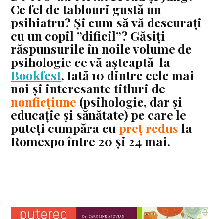
Ce fel de tablouri gustă un
psihiatru? Și cum să vă descurați
cu un copil ”dificil”? Găsiți
răspunsurile în noile volume de
psihologie ce vă așteaptă la
Bookfest
. Iată 10 dintre cele mai
noi și interesante titluri de
nonficțiune
(psihologie, dar și
educație și sănătate) pe care le
puteți cumpăra cu
preț redus
la
Romexpo între 20 și 24 mai.