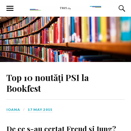
Top 10 noutăți PSI la
Bookfest
IOANA
17 MAY 2015
De ce s-au certat Freud și Jung?