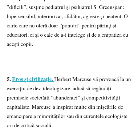
”dificili”, susține pediatrul și psihiatrul S. Greenspan:
hipersensibil, interiorizat, sfidător, agresiv și neatent. O
carte care nu oferă doar ”ponturi” pentru părinți și
educatori, ci și o cale de a-i înțelege și de a empatiza cu
acești copii.
5.
Eros și civilizație.
Herbert Marcuse vă provoacă la un
exercițiu de dez-ideologizare, adică să regândiți
premisele societății ”abundenței” și competitivității
capitaliste. Marcuse a inspirat multe din mișcările de
emancipare a minorităților sau din curentele ecologiste
ori de critică socială.